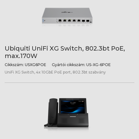
Ubiquiti UniFi XG Switch, 802.3bt PoE,
max.170W
Cikkszám:
USXG6POE
Gyártói cikkszám:
US-XG-6POE
UniFi XG Switch, 4x 10GbE PoE port, 802.3bt szabvány