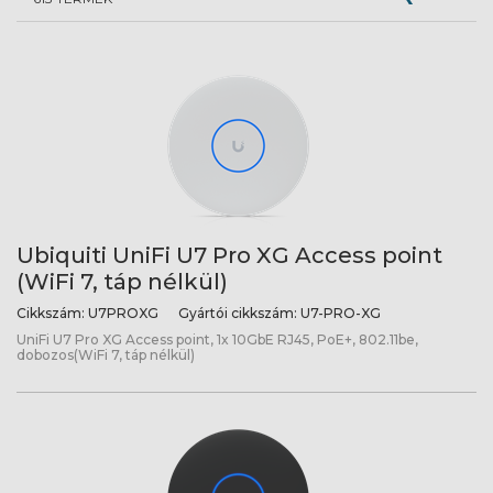
Ubiquiti UniFi U7 Pro XG Access point
(WiFi 7, táp nélkül)
Cikkszám:
U7PROXG
Gyártói cikkszám:
U7-PRO-XG
UniFi U7 Pro XG Access point, 1x 10GbE RJ45, PoE+, 802.11be,
dobozos(WiFi 7, táp nélkül)