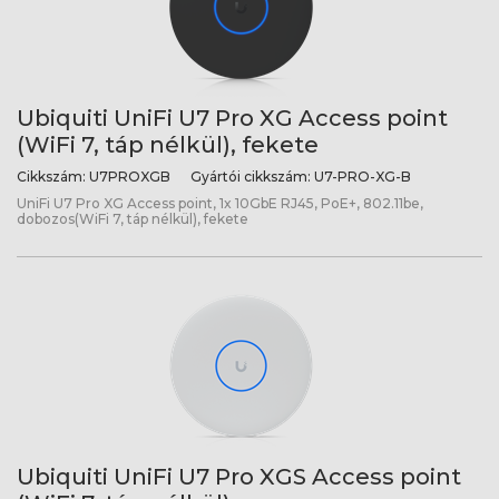
Ubiquiti UniFi U7 Pro XG Access point
(WiFi 7, táp nélkül), fekete
Cikkszám:
U7PROXGB
Gyártói cikkszám:
U7-PRO-XG-B
UniFi U7 Pro XG Access point, 1x 10GbE RJ45, PoE+, 802.11be,
dobozos(WiFi 7, táp nélkül), fekete
Ubiquiti UniFi U7 Pro XGS Access point