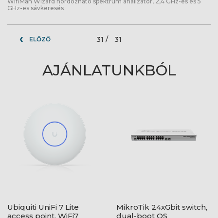
WifiMan Wizard hordozható spektrum analizátor, 2,4 GHz-es és 5
GHz-es sávkeresés
31 /
31
ELŐZŐ
AJÁNLATUNKBÓL
Ubiquiti UniFi 7 Lite
MikroTik 24xGbit switch,
access point, WiFi7
dual-boot OS