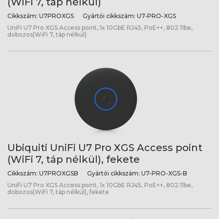
(WiFi 7, táp nélkül)
Cikkszám:
U7PROXGS
Gyártói cikkszám:
U7-PRO-XGS
UniFi U7 Pro XGS Access point, 1x 10GbE RJ45, PoE++, 802.11be,
dobozos(WiFi 7, táp nélkül)
Ubiquiti UniFi U7 Pro XGS Access point
(WiFi 7, táp nélkül), fekete
Cikkszám:
U7PROXGSB
Gyártói cikkszám:
U7-PRO-XGS-B
UniFi U7 Pro XGS Access point, 1x 10GbE RJ45, PoE++, 802.11be,
dobozos(WiFi 7, táp nélkül), fekete