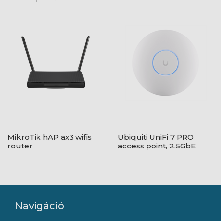
(802.11be)
MikroTik hAP ax3 wifis
Ubiquiti UniFi 7 PRO
router
access point, 2.5GbE
(WiFi 7, táp nélkül)
Navigáció