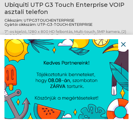
Ubiquiti UTP G3 Touch Enterprise VOIP
asztali telefon
Cikkszám:
UTPG3TOUCHENTERPRISE
Gyártói cikkszám:
UTP-G3-TOUCH-ENTERPRISE
7"-os kijelző, 1280 x 800 HD felbontás, Multi-touch, 5MP kamera, (2)
GbE RJ45 port, Bluetooth,PoE++ vagy USB-C tápellátás
Ubiquiti WAN RJ45 Switch
Cikkszám:
USWWANRJ45
Gyártói cikkszám:
USW-WAN-RJ45
WAN Switch RJ45, 3x RJ45 10GbE port, 1x RJ45 GbE port