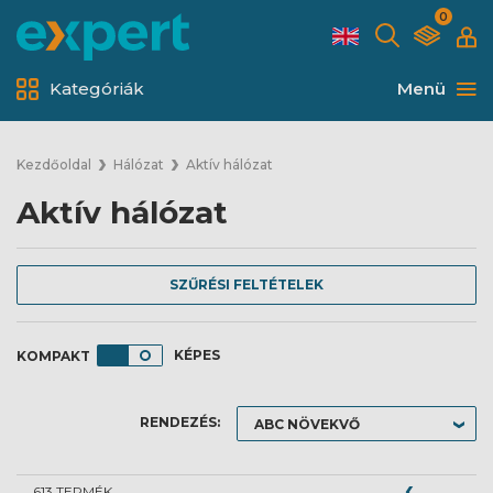
0
Kategóriák
Menü
Kezdőoldal
Hálózat
Aktív hálózat
Aktív hálózat
SZŰRÉSI FELTÉTELEK
KÉPES
RENDEZÉS:
613 TERMÉK