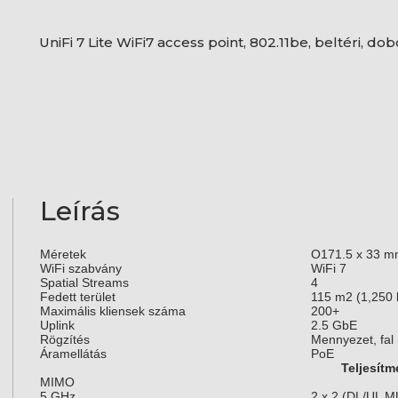
UniFi 7 Lite WiFi7 access point, 802.11be, beltéri, do
Leírás
Méretek
O171.5 x 33 mm
WiFi szabvány
WiFi 7
Spatial Streams
4
Fedett terület
115 m2 (1,250 
Maximális kliensek száma
200+
Uplink
2.5 GbE
Rögzítés
Mennyezet, fal (
Áramellátás
PoE
Teljesít
MIMO
5 GHz
2 x 2 (DL/UL 