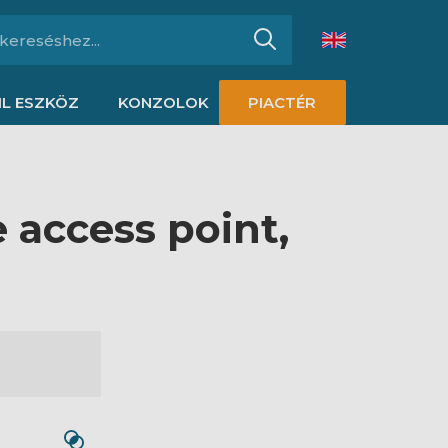
L ESZKÖZ
KONZOLOK
PIACTÉR
e access point,