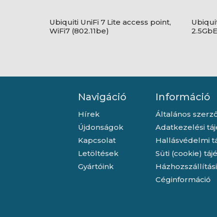
Ubiquiti UniFi 7 Lite access point,
Ubiquit
WiFi7 (802.11be)
2.5GbE 
Navigáció
Információ
Hírek
Általános szerző
Újdonságok
Adatkezelési tá
Kapcsolat
Hallásvédelmi t
Letöltések
Süti (cookie) tá
Gyártóink
Házhozszállítás
Céginformáció