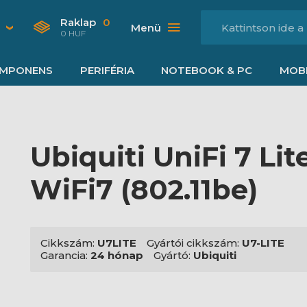
Raklap
0
Menü
0 HUF
MPONENS
PERIFÉRIA
NOTEBOOK & PC
MOBI
Ubiquiti UniFi 7 Lit
WiFi7 (802.11be)
Cikkszám:
U7LITE
Gyártói cikkszám:
U7-LITE
Garancia:
24 hónap
Gyártó:
Ubiquiti