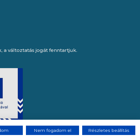
a változtatás jogát fenntartjuk.
adom
Nem fogadom el
Részletes beállítás