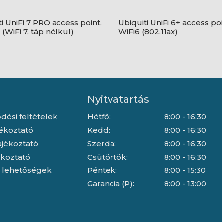
i UniFi 7 PRO access point,
Ubiquiti UniFi 6+ access poi
(WiFi 7, táp nélkül)
WiFi6 (802.11ax)
Nyitvatartás
dési feltételek
Hétfő:
8:00 - 16:30
jékoztató
Kedd:
8:00 - 16:30
ájékoztató
Szerda:
8:00 - 16:30
jékoztató
Csütörtök:
8:00 - 16:30
i lehetőségek
Péntek:
8:00 - 15:30
Garancia (P):
8:00 - 13:00