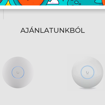
Mobil alkalmazás
Android™ verzi
AJÁNLATUNKBÓL