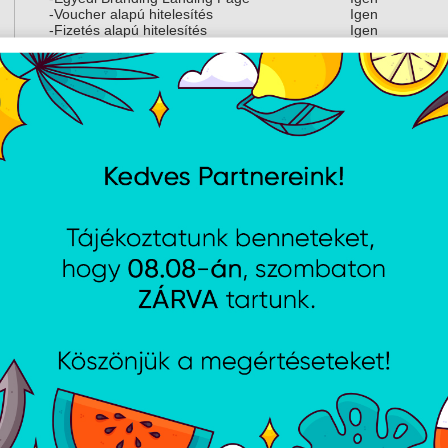
-Voucher alapú hitelesítés
Igen
-Fizetés alapú hitelesítés
Igen
-Külső portálszerver támogatás
Igen
-Jelszó alapú hitelesítés
Igen
-Vendég Network Izoláció
Igen
Private Pre-Shared Key (PPSK)
Igen
WiFi Speed Limiting
Igen
Kliens ezköz izoláció
Igen
WiFi ütemezés
Igen
RADIUS over TLS (RadSec)
Igen
Dinamikusan RADIUS által hozzárendelt VLAN
Igen
Hardve
Max. fogyasztás
13W
Támogatott feszültségtartomány
42.5—57V DC
Hálózati interfész
(1) 2.5 GbE RJ
Súly
313 g (11 uncia
Kezelés
Ethernet
Burkolat anyaga
UV-stabilizált p
Rögzítés anyaga
UV-stabilizált 
LED-ek
Fehér/Kék
Üzemeltetési hőmérséklet
-30-tól 40° C-ig
Üzemeltetési páratartalom
5-95% nem lec
NDAA megfelelőség
Igen
Tanúsítványok
CE, FCC, IC, A
Szoftve
UniFi Network
Alkalmazáskövetelmények
Verzió 9.0.114 
iOS™ verzió 10