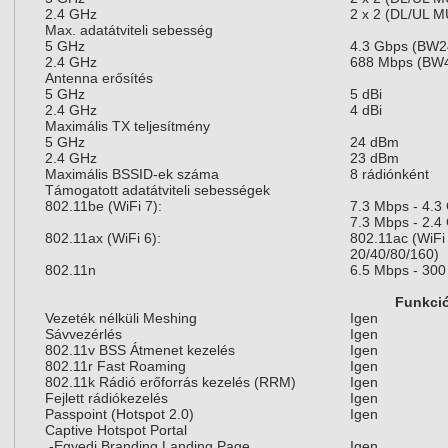
2.4 GHz
2 x 2 (DL/UL 
Max. adatátviteli sebesség
5 GHz
4.3 Gbps (BW2
2.4 GHz
688 Mbps (BW
Antenna erősítés
5 GHz
5 dBi
2.4 GHz
4 dBi
Maximális TX teljesítmény
5 GHz
24 dBm
2.4 GHz
23 dBm
Maximális BSSID-ek száma
8 rádiónként
Támogatott adatátviteli sebességek
802.11be (WiFi 7):
7.3 Mbps - 4.
7.3 Mbps - 2.
802.11ax (WiFi 6):
802.11ac (WiFi
20/40/80/160)
802.11n
6.5 Mbps - 30
Funkci
Vezeték nélküli Meshing
Igen
Sávvezérlés
Igen
802.11v BSS Átmenet kezelés
Igen
802.11r Fast Roaming
Igen
802.11k Rádió erőforrás kezelés (RRM)
Igen
Fejlett rádiókezelés
Igen
Passpoint (Hotspot 2.0)
Igen
Captive Hotspot Portal
-Egyedi Branding Landing Page
Igen