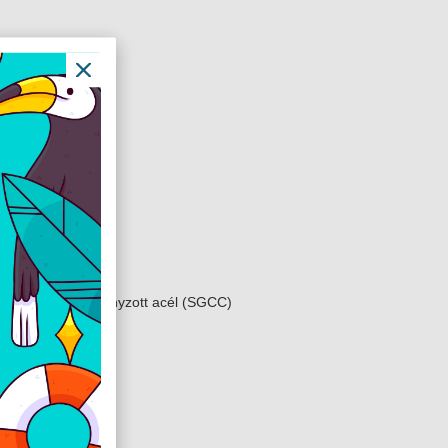
r
45 port
)
olikarbonát
polikarbonát, horganyzott acél (SGCC)
 (-22-től 104° F-ig)
sapódó
natel
r
és újabb
.20.2 és újabb