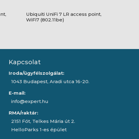
nt,
Ubiquiti UniFi 7 LR access point,
WiFi7 (802.11be)
Kapcsolat
Iroda/ügyfélszolgálat:
1043 Budapest, Aradi utca 16-20.
E-mail:
info@expert.hu
RMA/raktár:
2151 Fót, Telkes Mária út 2.
HelloParks 1-es épület