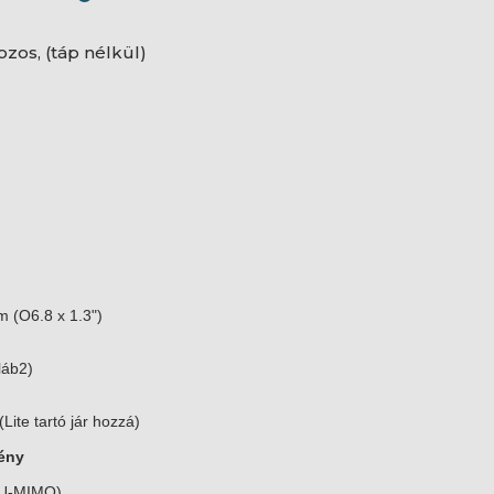
bozos, (táp nélkül)
 (O6.8 x 1.3")
láb2)
Lite tartó jár hozzá)
mény
MU-MIMO)