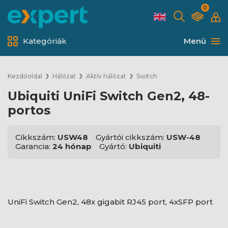
0
Kategóriák
Menü
Kezdőoldal
Hálózat
Aktív hálózat
Switch
Ubiquiti UniFi Switch Gen2, 48-
portos
Cikkszám:
USW48
Gyártói cikkszám:
USW-48
Garancia:
24 hónap
Gyártó:
Ubiquiti
UniFi Switch Gen2, 48x gigabit RJ45 port, 4xSFP port