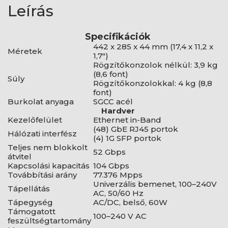
Leírás
Specifikációk
442 x 285 x 44 mm (17,4 x 11,2 x
Méretek
1,7")
Rögzítőkonzolok nélkül: 3,9 kg
(8,6 font)
Súly
Rögzítőkonzolokkal: 4 kg (8,8
font)
Burkolat anyaga
SGCC acél
Hardver
Kezelőfelület
Ethernet in-Band
(48) GbE RJ45 portok
Hálózati interfész
(4) 1G SFP portok
Teljes nem blokkolt
52 Gbps
átvitel
Kapcsolási kapacitás
104 Gbps
Továbbítási arány
77.376 Mpps
Univerzális bemenet, 100–240V
Tápellátás
AC, 50/60 Hz
Tápegység
AC/DC, belső, 60W
Támogatott
100–240 V AC
feszültségtartomány