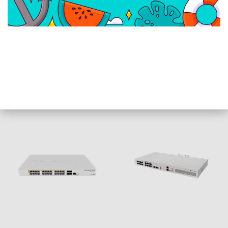
MikroTik 24xGbit switch,
Ubiquiti UniFi Switch, 5-
dual-boot OS
portos, USB Type-C
csatlakozó