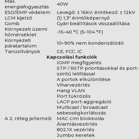
Max.
40W
energiafogyasztás
ESD/EMP védelem
Levegő: ± 16kV, érintkező: ± 12kV
LCM kijelző
(1) 1,3" érintőképernyő
Gomb
Gyári beállítások visszaállítása
Környezeti üzemi
-15–40 °C (5–104 °F)
hőmérséklet
Környezeti
10–90% nem kondenzálódó
páratartalom
Tanúsítványok
CE, FCC, IC
Kapcsolási funkciók
IGMP megfigyelés
STP / RSTP prioritásokkal és port-
szintű letiltással
A portok elkülönítése
Viharvezérlés
Hang VLAN
Port tükrözés
LACP port-aggregáció
Multicast / broadcast
sebességkorlátozás
A 2. réteg jellemzői
MAC cím blokkolás
Áramlásvezérlés
802.1X vezérlés
Jumbo keretek