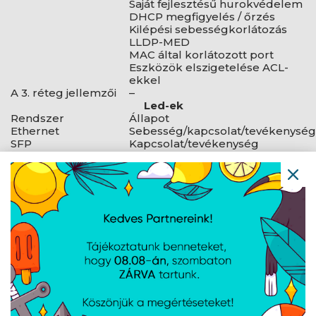
Saját fejlesztésű hurokvédelem
DHCP megfigyelés / őrzés
Kilépési sebességkorlátozás
LLDP-MED
MAC által korlátozott port
Eszközök elszigetelése ACL-
ekkel
A 3. réteg jellemzői
–
Led-ek
Rendszer
Állapot
Ethernet
Sebesség/kapcsolat/tevékenység
SFP
Kapcsolat/tevékenység
Alkalmazási követelmények
UniFi Network
7.2.94-es és újabb verziók
AJÁNLATUNKBÓL