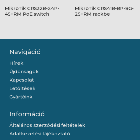
MikroTik CRS328-24P-
MikroTik CRS418-8P-8G-
4S+RM PoE switch
2S+RM rackbe
szerelhető PoE switch
Navigáció
Hírek
Újdonságok
Kapcsolat
Letöltések
Gyártóink
Információ
Általános szerződési feltételek
Adatkezelési tájékoztató