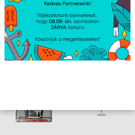
kérdések
2026.06.16.
Uwant V600
felhasználói
kézikönyv
AJÁNLATUNKBÓL