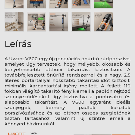
Leírás
A Uwant V600 egy új generációs önürítő rúdporszívó,
amelyet úgy terveztek, hogy mélyebb, okosabb és
kényelmesebb otthoni takarítást biztosítson. A
továbbfejlesztett önürítő rendszerrel és a nagy, 2,5
literes portartállyal hosszabb takarítási időt biztosít,
minimális karbantartási igény mellett. A fejlett 110
fokban világító takarító fény kiemeli a padlón rejtőző
szennyeződéseket, így biztosítva a pontosabb és
alaposabb takarítást. A V600 egyaránt ideális
szőnyegek, kemény padlók, kárpitok
porszívózásához és az otthon összes szegletének
tisztán tartásához, valamint új szintre emeli a
könnyed házimunkát.