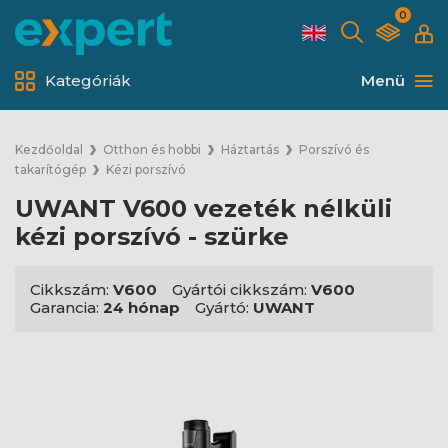
0
Kategóriák
Menü
Kezdőoldal
Otthon és hobbi
Háztartás
Porszívó és
takarítógép
Kézi porszívó
UWANT V600 vezeték nélküli
kézi porszívó - szürke
Cikkszám:
V600
Gyártói cikkszám:
V600
Garancia:
24 hónap
Gyártó:
UWANT