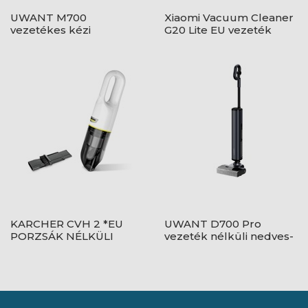
UWANT M700
Xiaomi Vacuum Cleaner
vezetékes kézi
G20 Lite EU vezeték
matracporszívó - szürke
nélküli kézi rúdporszívó
- BHR8195EU
KARCHER CVH 2 *EU
UWANT D700 Pro
PORZSÁK NÉLKÜLI
vezeték nélküli nedves-
AKKUMULÁTOROS KÉZI
száraz kézi porszívó -
PORSZÍVÓ 1.198-330.0
kék