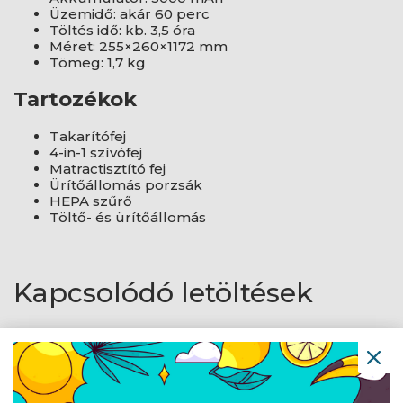
Üzemidő: akár 60 perc
Töltés idő: kb. 3,5 óra
Méret: 255×260×1172 mm
Tömeg: 1,7 kg
Tartozékok
Takarítófej
4-in-1 szívófej
Matractisztító fej
Ürítőállomás porzsák
HEPA szűrő
Töltő- és ürítőállomás
Kapcsolódó letöltések
DÁTUM
MEGNEVEZÉS
2026.07.02.
Uwant V600
gyakran ismételt