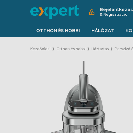
Bejelentkezés
& Regisztráció
OTTHON ÉS HOBBI
HÁLÓZAT
KO
Kezdőoldal
Otthon és hobbi
Háztartás
Porszívó 