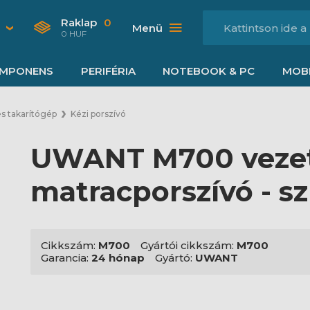
Raklap
0
Menü
0 HUF
MPONENS
PERIFÉRIA
NOTEBOOK & PC
MOBI
és takarítógép
Kézi porszívó
UWANT M700 vezet
matracporszívó - s
Cikkszám:
M700
Gyártói cikkszám:
M700
Garancia:
24 hónap
Gyártó:
UWANT