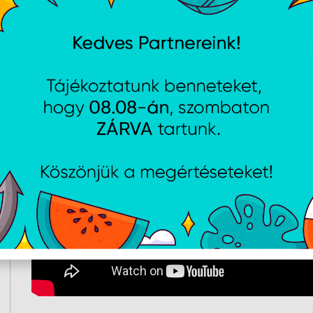
Tartozékok
Szivacs szűrő
Tisztítókefe
Aroma olaj