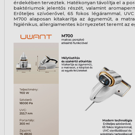
érdekében terveztek. Hatékonyan távolítja el a poratk
baktériumok jelentős részét, valamint aromaperme
Erőteljes szívóerővel, 65 fokos légárammal, UVC s
M700 alaposan kitakarítja az ágyneműt, a matrac
higiénikus, allergiamentes környezetet teremt az 