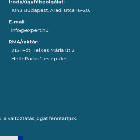
Iroda/ügyfélszolgálat:
1043 Budapest, Aradi utca 16-20.
E-mail:
info@expert.hu
RMA/raktár:
2151 Fót, Telkes Mária út 2.
HelloParks 1-es épület
a változtatás jogát fenntartjuk.