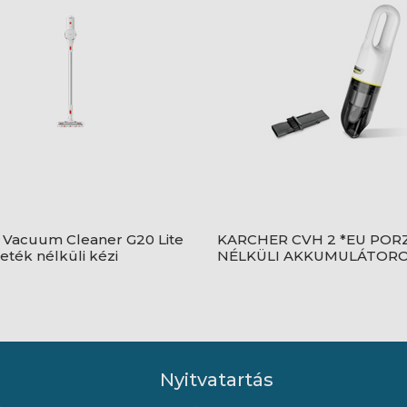
 Vacuum Cleaner G20 Lite
KARCHER CVH 2 *EU POR
eték nélküli kézi
NÉLKÜLI AKKUMULÁTORO
szívó - BHR8195EU
PORSZÍVÓ 1.198-330.0
Nyitvatartás