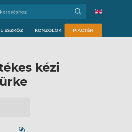
L ESZKÖZ
KONZOLOK
PIACTÉR
ékes kézi
zürke