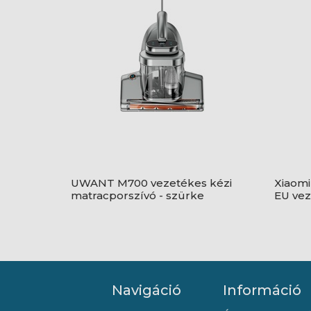
UWANT M700 vezetékes kézi
Xiaomi
matracporszívó - szürke
EU vez
rúdpor
Navigáció
Információ