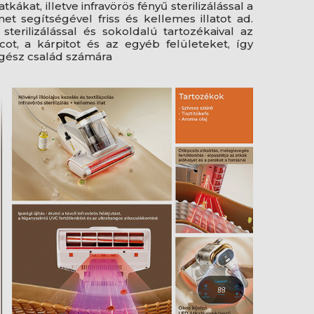
ákat, illetve infravörös fényű sterilizálással a
t segítségével friss és kellemes illatot ad.
terilizálással és sokoldalú tartozékaival az
ot, a kárpitot és az egyéb felületeket, így
egész család számára