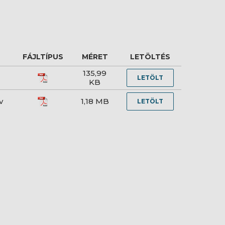
FÁJLTÍPUS
MÉRET
LETÖLTÉS
135,99
LETÖLT
KB
v
1,18 MB
LETÖLT