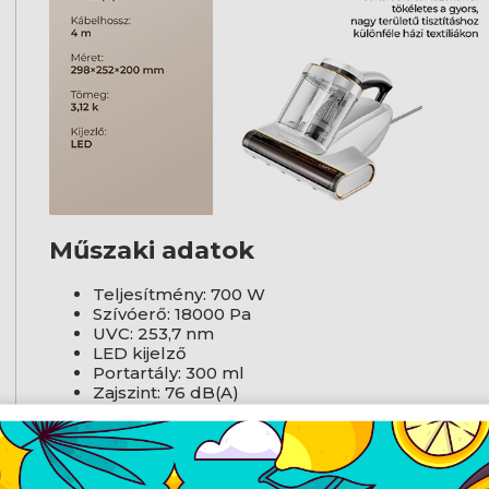
Műszaki adatok
Teljesítmény: 700 W
Szívóerő: 18000 Pa
UVC: 253,7 nm
LED kijelző
Portartály: 300 ml
Zajszint: 76 dB(A)
Kábelhossz: 4 m
Méret: 298×252×200 mm
Tömeg: 2/3,12 kg