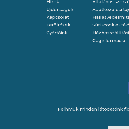
Hírek
Általános szerző
Újdonságok
Adatkezelési tá
Kapcsolat
Hallásvédelmi t
Letöltések
Süti (cookie) tá
Gyártóink
Házhozszállítás
Céginformáció
Felhívjuk minden látogatónk fig