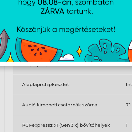
Ethernet csatlakozó típusa
Gi
Ethernet/LAN csatlakozás
Ig
Alaplap kialakítása
Mi
Alaplapi lapkakészlet-család
In
Alaplapi chipkészlet
In
Audió kimeneti csatornák száma
7.
PCI-expressz x1 (Gen 3.x) bővítőhelyek
1