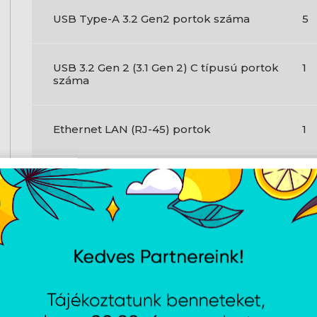
USB Type-A 3.2 Gen2 portok száma
5
USB 3.2 Gen 2 (3.1 Gen 2) C típusú portok
1
száma
Ethernet LAN (RJ-45) portok
1
PS/2 portok száma
1
HDMI portok mennyisége
1
DisplayPort száma
1