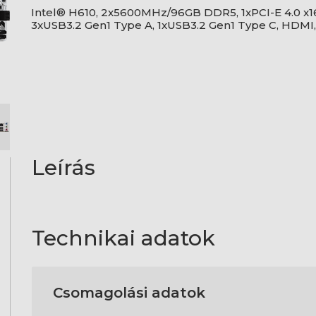
Intel® H610, 2x5600MHz/96GB DDR5, 1xPCI-E 4.0 x16, 
3xUSB3.2 Gen1 Type A, 1xUSB3.2 Gen1 Type C, HDMI, 
Leírás
Technikai adatok
Csomagolási adatok