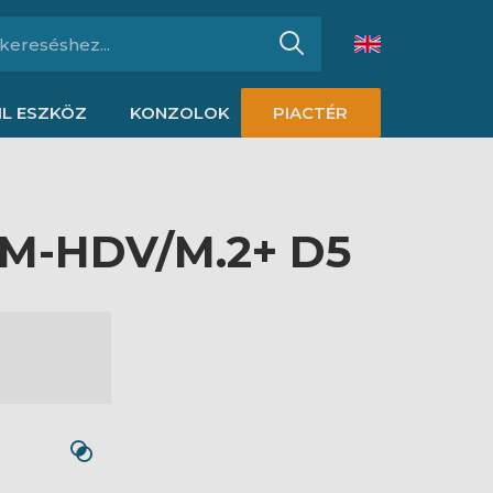
L ESZKÖZ
KONZOLOK
PIACTÉR
0M-HDV/M.2+ D5