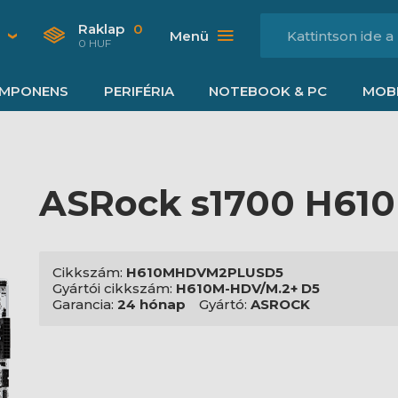
Raklap
0
Menü
0 HUF
MPONENS
PERIFÉRIA
NOTEBOOK & PC
MOBI
ASRock s1700 H61
Cikkszám:
H610MHDVM2PLUSD5
Gyártói cikkszám:
H610M-HDV/M.2+ D5
Garancia:
24 hónap
Gyártó:
ASROCK