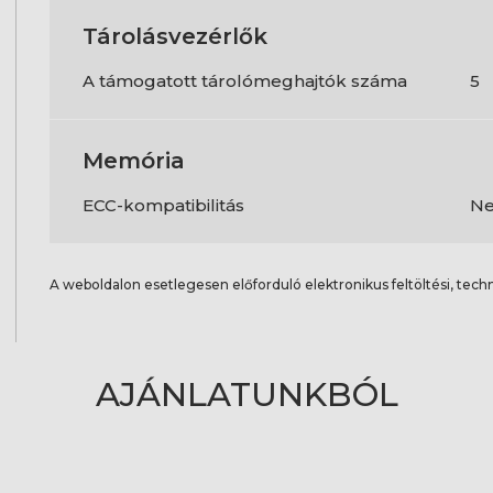
Tárolásvezérlők
A támogatott tárolómeghajtók száma
5
Memória
ECC-kompatibilitás
N
A weboldalon esetlegesen előforduló elektronikus feltöltési, techn
AJÁNLATUNKBÓL