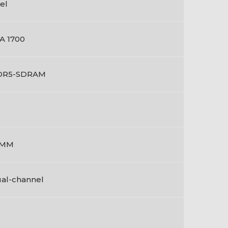
tel
A 1700
DR5-SDRAM
IMM
al-channel