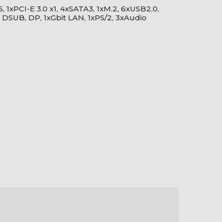
1xPCI-E 3.0 x1, 4xSATA3, 1xM.2, 6xUSB2.0,
DSUB, DP, 1xGbit LAN, 1xPS/2, 3xAudio