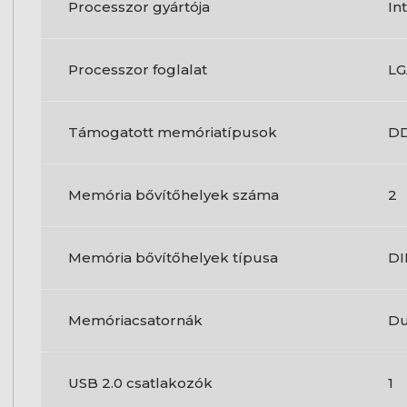
Processzor gyártója
In
Processzor foglalat
LG
Támogatott memóriatípusok
D
Memória bővítőhelyek száma
2
Memória bővítőhelyek típusa
D
Memóriacsatornák
Du
USB 2.0 csatlakozók
1