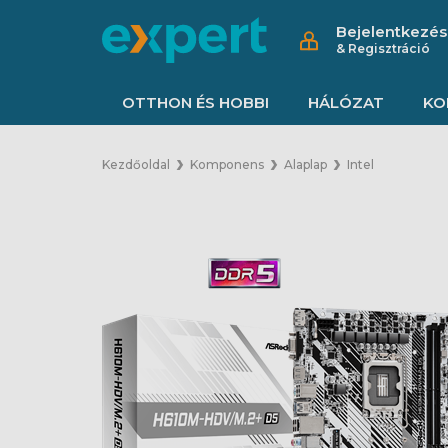
Bejelentkezés
& Regisztráció
OTTHON ÉS HOBBI
HÁLÓZAT
KO
Kezdőoldal
Komponens
Alaplap
Intel