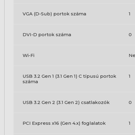
VGA (D-Sub) portok száma
1
DVI-D portok száma
0
Wi-Fi
N
USB 3.2 Gen 1 (3.1 Gen 1) C típusú portok
1
száma
USB 3.2 Gen 2 (3.1 Gen 2) csatlakozók
0
PCI Express x16 (Gen 4.x) foglalatok
1