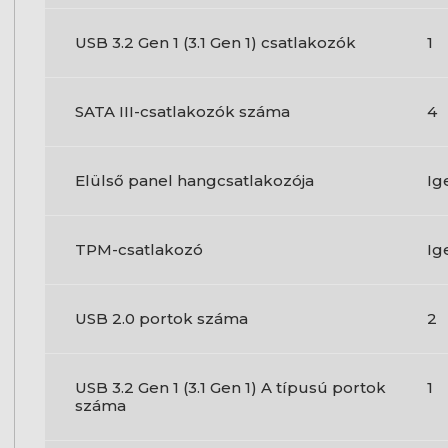
USB 3.2 Gen 1 (3.1 Gen 1) csatlakozók
1
SATA III-csatlakozók száma
4
Elülső panel hangcsatlakozója
Ig
TPM-csatlakozó
Ig
USB 2.0 portok száma
2
USB 3.2 Gen 1 (3.1 Gen 1) A típusú portok
1
száma