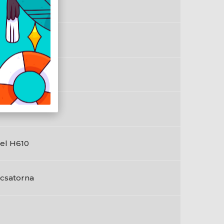
gabit Ethernet
en
cro ATX
tel
tel H610
1 csatorna