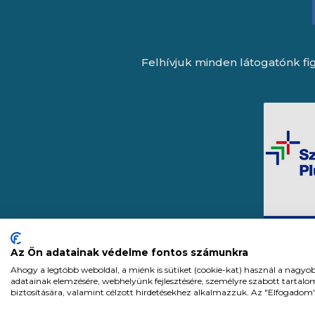
Felhívjuk minden látogatónk fig
Az Ön adatainak védelme fontos számunkra
Ahogy a legtöbb weboldal, a miénk is sütiket (cookie-kat) használ a nagyo
adatainak elemzésére, webhelyünk fejlesztésére, személyre szabott tartal
biztosítására, valamint célzott hirdetésekhez alkalmazzuk. Az "Elfogadom
Expert Zrt. © 1991 -
2026
.
Minden j