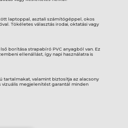
ött laptoppal, asztali számítógéppel, okos
óval. Tökéletes választás irodai, oktatási vagy
ső borítása strapabíró PVC anyagból van. Ez
zembeni ellenállást, így napi használatra is
tartalmakat, valamint biztosítja az alacsony
 vizuális megjelenítést garantál minden