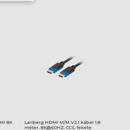
DMI 8K
Lanberg HDMI M/M V2.1 kábel 1,8
méter, 8K@60HZ, CCS, fekete