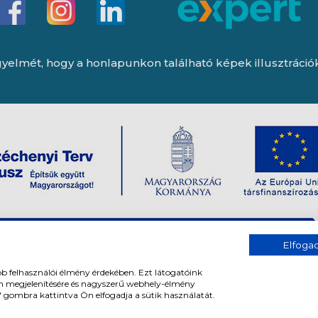
yelmét, hogy a honlapunkon található képek illusztrációk, 
Elfog
bb felhasználói élmény érdekében. Ezt látogatóink
om megjelenítésére és nagyszerű webhely-élmény
" gombra kattintva Ön elfogadja a sütik használatát.
og fenntartva. All rights reserved.
Tervezte és készítette:
Vision-Softwar