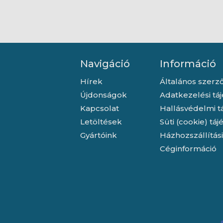
Navigáció
Információ
Hírek
Általános szerző
Újdonságok
Adatkezelési tá
Kapcsolat
Hallásvédelmi t
Letöltések
Süti (cookie) tá
Gyártóink
Házhozszállítás
Céginformáció