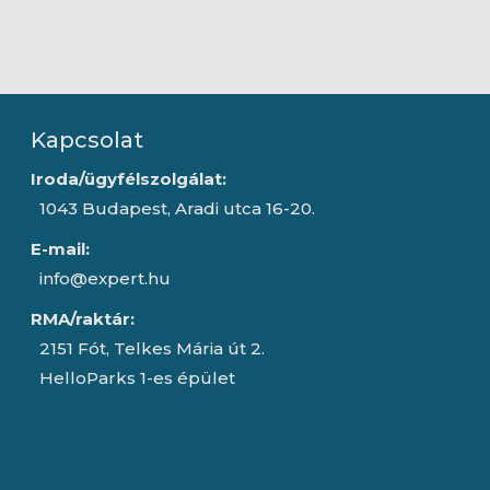
Kapcsolat
Iroda/ügyfélszolgálat:
1043 Budapest, Aradi utca 16-20.
E-mail:
info@expert.hu
RMA/raktár:
2151 Fót, Telkes Mária út 2.
HelloParks 1-es épület