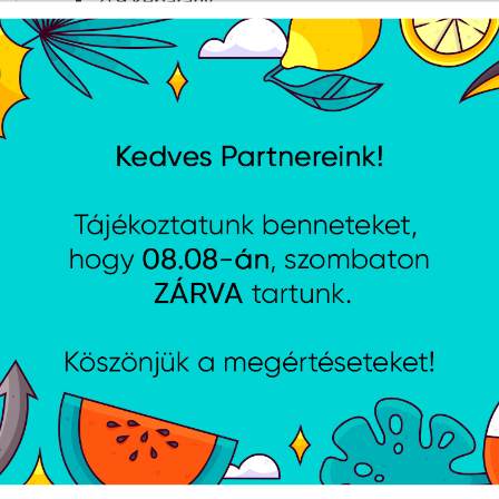
21:9 képarány
32 hangcsatorna
Aranyozott érintkezők
2 méter kábelhossz
Technikai adatok
Jellemzők
Kábelhosszúság
2 
HDMI-verzió
2.
HDR támogatás
Ig
A weboldalon esetlegesen előforduló elektronikus feltöltési, techn