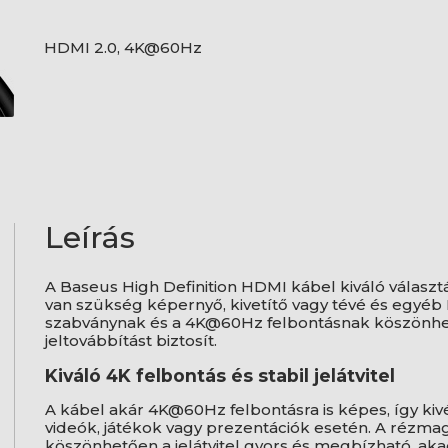
HDMI 2.0, 4K@60Hz
Leírás
A Baseus High Definition HDMI kábel kiváló választá
van szükség képernyő, kivetítő vagy tévé és egyé
szabványnak és a 4K@60Hz felbontásnak köszönhe
jeltovábbítást biztosít.
Kiváló 4K felbontás és stabil jelátvitel
A kábel akár 4K@60Hz felbontásra is képes, így kiv
videók, játékok vagy prezentációk esetén. A rézma
köszönhetően a jelátvitel gyors és megbízható, aka