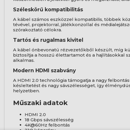
Széleskörű kompatibilitás
A kábel számos eszközzel kompatibilis, többek köz
tévével, projektorral, játékkonzollal és médialejátsz
szórakoztató célokra.
Tartós és rugalmas kivitel
A kábel ónbevonatú rézvezetőkből készült, míg kül
biztosítja a hosszú élettartamot és a hajlításokkal s
alkalmas.
Modern HDMI szabvány
A HDMI 2.0 technológia támogatja a nagy felbontású 
késleltetést és nagy sávszélességet, így élménydús
helyzetben.
Műszaki adatok
HDMI 2.0
18 Gbps sávszélesség
4K@60Hz felbontás