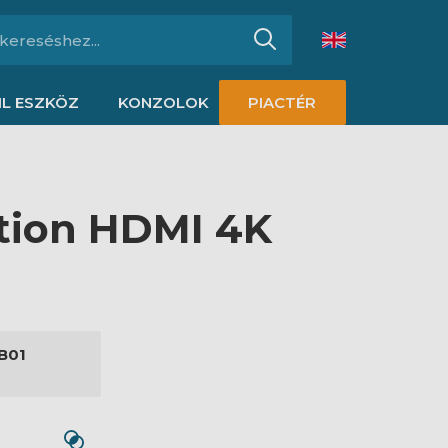
L ESZKÖZ
KONZOLOK
PIACTÉR
ition HDMI 4K
B01