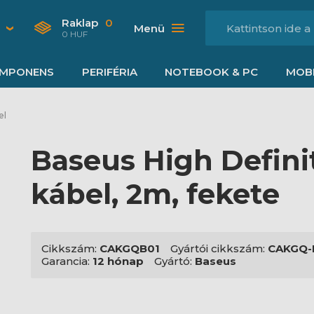
Raklap
0
Menü
0 HUF
MPONENS
PERIFÉRIA
NOTEBOOK & PC
MOBI
el
Baseus High Defin
kábel, 2m, fekete
Cikkszám:
CAKGQB01
Gyártói cikkszám:
CAKGQ-
Garancia:
12 hónap
Gyártó:
Baseus