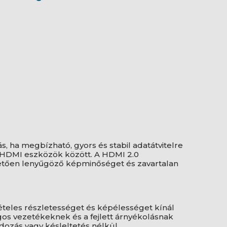
s, ha megbízható, gyors és stabil adatátvitelre
b HDMI eszközök között. A HDMI 2.0
tően lenyűgöző képminőséget és zavartalan
ételes részletességet és képélességet kínál
gos vezetékeknek és a fejlett árnyékolásnak
dozás vagy késleltetés nélkül.