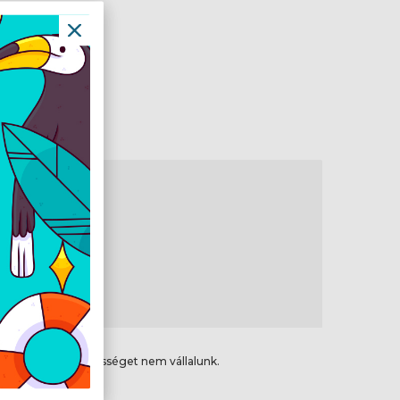
m
0
en
ikai hibákért felelősséget nem vállalunk.