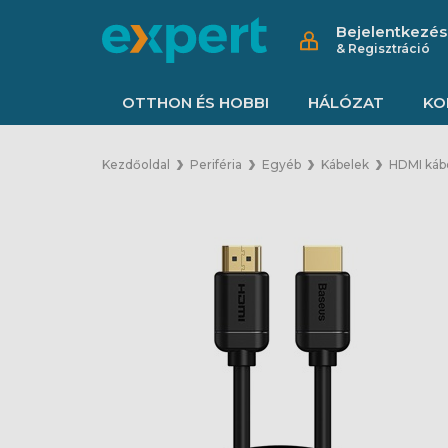
Bejelentkezés
& Regisztráció
OTTHON ÉS HOBBI
HÁLÓZAT
KO
Kezdőoldal
Periféria
Egyéb
Kábelek
HDMI káb