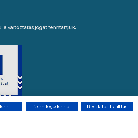
a változtatás jogát fenntartjuk.
adom
Nem fogadom el
Részletes beállítás
e, az Octopus 8 ERP forgalmazója.