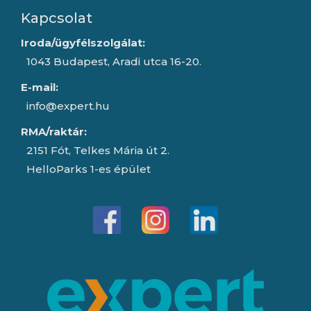
Kapcsolat
Iroda/ügyfélszolgálat:
1043 Budapest, Aradi utca 16-20.
E-mail:
info@expert.hu
RMA/raktár:
2151 Fót, Telkes Mária út 2.
HelloParks 1-es épület