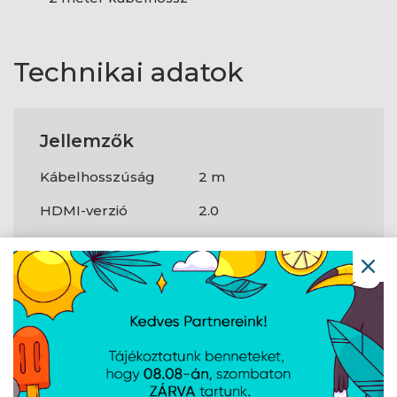
Technikai adatok
Jellemzők
Kábelhosszúság
2 m
HDMI-verzió
2.0
HDR támogatás
Igen
A weboldalon esetlegesen előforduló elektronikus feltöltési,
technikai hibákért felelősséget nem vállalunk.
AJÁNLATUNKBÓL