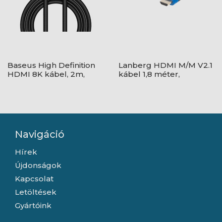
Baseus High Definition
Lanberg HDMI M/M V2.1
HDMI 8K kábel, 2m,
kábel 1,8 méter,
fekete
8K@60HZ, CCS, fekete
Navigáció
Hírek
Újdonságok
Kapcsolat
Letöltések
Gyártóink