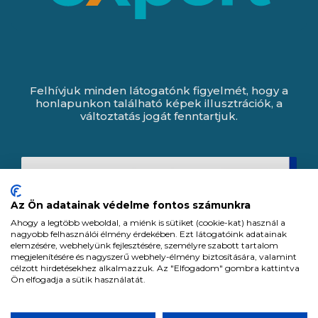
Felhívjuk minden látogatónk figyelmét, hogy a
honlapunkon található képek illusztrációk, a
változtatás jogát fenntartjuk.
Az Ön adatainak védelme fontos számunkra
Ahogy a legtöbb weboldal, a miénk is sütiket (cookie-kat) használ a
nagyobb felhasználói élmény érdekében. Ezt látogatóink adatainak
elemzésére, webhelyünk fejlesztésére, személyre szabott tartalom
megjelenítésére és nagyszerű webhely-élmény biztosítására, valamint
célzott hirdetésekhez alkalmazzuk. Az "Elfogadom" gombra kattintva
Ön elfogadja a sütik használatát.
Expert Zrt. © 1991 -
2026
.