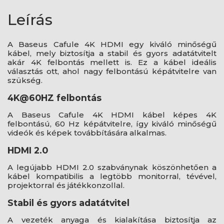
Leírás
A Baseus Cafule 4K HDMI egy kiváló minőségű
kábel, mely biztosítja a stabil és gyors adatátvitelt
akár 4K felbontás mellett is. Ez a kábel ideális
választás ott, ahol nagy felbontású képátvitelre van
szükség.
4K@60HZ felbontás
A Baseus Cafule 4K HDMI kábel képes 4K
felbontású, 60 Hz képátvitelre, így kiváló minőségű
videók és képek továbbítására alkalmas.
HDMI 2.0
A legújabb HDMI 2.0 szabványnak köszönhetően a
kábel kompatibilis a legtöbb monitorral, tévével,
projektorral és játékkonzollal.
Stabil és gyors adatátvitel
A vezeték anyaga és kialakítása biztosítja az