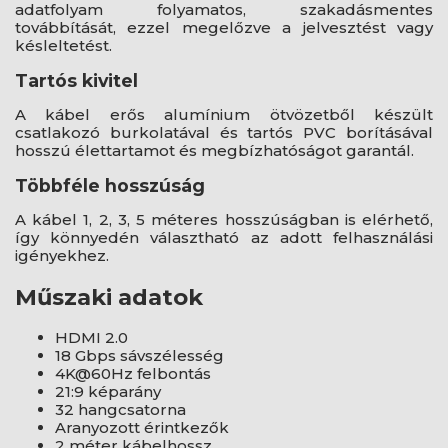
adatfolyam folyamatos, szakadásmentes
továbbítását, ezzel megelőzve a jelvesztést vagy
késleltetést.
Tartós kivitel
A kábel erős alumínium ötvözetből készült
csatlakozó burkolatával és tartós PVC borításával
hosszú élettartamot és megbízhatóságot garantál.
Többféle hosszúság
A kábel 1, 2, 3, 5 méteres hosszúságban is elérhető,
így könnyedén választható az adott felhasználási
igényekhez.
Műszaki adatok
HDMI 2.0
18 Gbps sávszélesség
4K@60Hz felbontás
21:9 képarány
32 hangcsatorna
Aranyozott érintkezők
2 méter kábelhossz