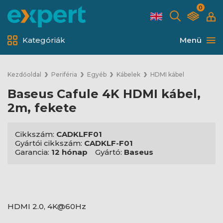
0
Kategóriák
Menü
Kezdőoldal
Periféria
Egyéb
Kábelek
HDMI kábel
Baseus Cafule 4K HDMI kábel,
2m, fekete
Cikkszám:
CADKLFF01
Gyártói cikkszám:
CADKLF-F01
Garancia:
12 hónap
Gyártó:
Baseus
HDMI 2.0, 4K@60Hz