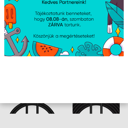
HDR támogatás
Igen
A weboldalon esetlegesen előforduló elektronikus feltöltési,
technikai hibákért felelősséget nem vállalunk.
AJÁNLATUNKBÓL