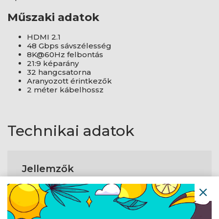
Műszaki adatok
HDMI 2.1
48 Gbps sávszélesség
8K@60Hz felbontás
21:9 képarány
32 hangcsatorna
Aranyozott érintkezők
2 méter kábelhossz
Technikai adatok
Jellemzők
Kábelhosszúság
2 m
HDMI-verzió
2.1