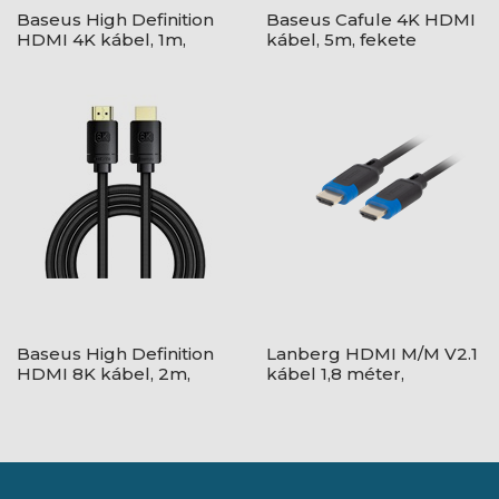
Baseus High Definition
Baseus Cafule 4K HDMI
HDMI 4K kábel, 1m,
kábel, 5m, fekete
fekete
Baseus High Definition
Lanberg HDMI M/M V2.1
HDMI 8K kábel, 2m,
kábel 1,8 méter,
fekete
8K@60HZ, CCS, fekete