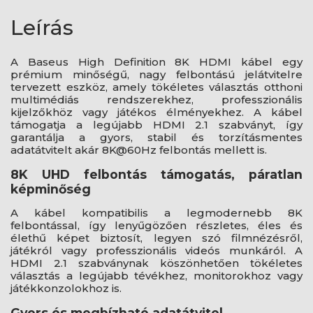
Leírás
A Baseus High Definition 8K HDMI kábel egy
prémium minőségű, nagy felbontású jelátvitelre
tervezett eszköz, amely tökéletes választás otthoni
multimédiás rendszerekhez, professzionális
kijelzőkhöz vagy játékos élményekhez. A kábel
támogatja a legújabb HDMI 2.1 szabványt, így
garantálja a gyors, stabil és torzításmentes
adatátvitelt akár 8K@60Hz felbontás mellett is.
8K UHD felbontás támogatás, páratlan
képminőség
A kábel kompatibilis a legmodernebb 8K
felbontással, így lenyűgözően részletes, éles és
élethű képet biztosít, legyen szó filmnézésről,
játékról vagy professzionális videós munkáról. A
HDMI 2.1 szabványnak köszönhetően tökéletes
választás a legújabb tévékhez, monitorokhoz vagy
játékkonzolokhoz is.
Gyors és megbízható adatátvitel