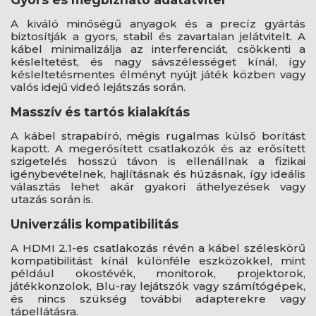
A kiváló minőségű anyagok és a precíz gyártás
biztosítják a gyors, stabil és zavartalan jelátvitelt. A
kábel minimalizálja az interferenciát, csökkenti a
késleltetést, és nagy sávszélességet kínál, így
késleltetésmentes élményt nyújt játék közben vagy
valós idejű videó lejátszás során.
Masszív és tartós kialakítás
A kábel strapabíró, mégis rugalmas külső borítást
kapott. A megerősített csatlakozók és az erősített
szigetelés hosszú távon is ellenállnak a fizikai
igénybevételnek, hajlításnak és húzásnak, így ideális
választás lehet akár gyakori áthelyezések vagy
utazás során is.
Univerzális kompatibilitás
A HDMI 2.1-es csatlakozás révén a kábel széleskörű
kompatibilitást kínál különféle eszközökkel, mint
például okostévék, monitorok, projektorok,
játékkonzolok, Blu-ray lejátszók vagy számítógépek,
és nincs szükség további adapterekre vagy
tápellátásra.