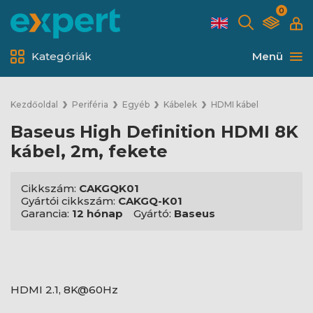
0
Kategóriák
Menü
Kezdőoldal
Periféria
Egyéb
Kábelek
HDMI kábel
Baseus High Definition HDMI 8K
kábel, 2m, fekete
Cikkszám:
CAKGQK01
Gyártói cikkszám:
CAKGQ-K01
Garancia:
12 hónap
Gyártó:
Baseus
HDMI 2.1, 8K@60Hz