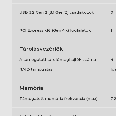
USB 3.2 Gen 2 (3.1 Gen 2) csatlakozók
0
PCI Express x16 (Gen 4.x) foglalatok
1
Tárolásvezérlők
A támogatott tárolómeghajtók száma
4
RAID támogatás
Ig
Memória
Támogatott memória frekvencia (max)
7 