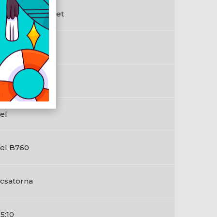
5 Gigabit Ethernet
en
cro ATX
tel
tel B760
1 csatorna
;5;10