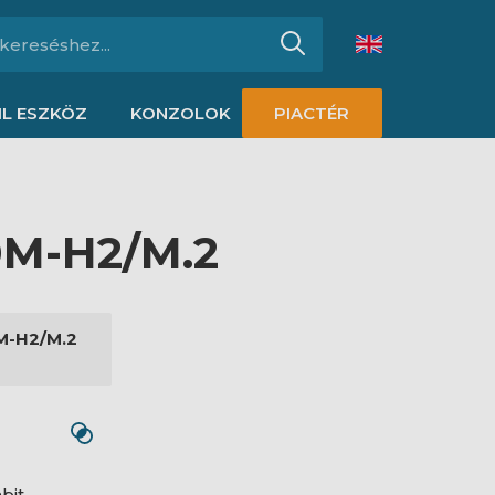
L ESZKÖZ
KONZOLOK
PIACTÉR
0M-H2/M.2
M-H2/M.2
bit