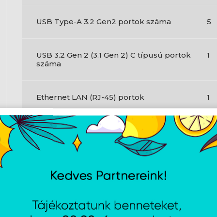
USB Type-A 3.2 Gen2 portok száma
5
USB 3.2 Gen 2 (3.1 Gen 2) C típusú portok
1
száma
Ethernet LAN (RJ-45) portok
1
PS/2 portok száma
1
HDMI portok mennyisége
2
Mikrofonbemenet
Ig