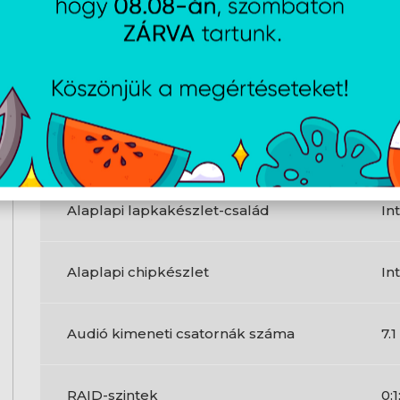
Ethernet csatlakozó típusa
2.
Ethernet/LAN csatlakozás
Ig
Alaplap kialakítása
Mi
Alaplapi lapkakészlet-család
In
Alaplapi chipkészlet
In
Audió kimeneti csatornák száma
7.
RAID-szintek
0;1