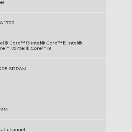
tel
A 1700
tel® Core™ i3;Intel® Core™ i5;Intel®
re™ i7;Intel® Core™ i9
DR5-SDRAM
IMM
al-channel