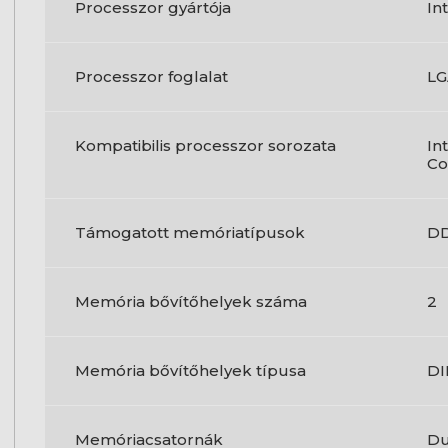
Processzor gyártója
In
Processzor foglalat
LG
Kompatibilis processzor sorozata
In
Co
Támogatott memóriatípusok
D
Memória bővítőhelyek száma
2
Memória bővítőhelyek típusa
D
Memóriacsatornák
Du