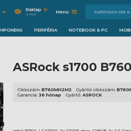
Raklap
0
Menü
0 HUF
MPONENS
PERIFÉRIA
NOTEBOOK & PC
MOBI
ASRock s1700 B76
Cikkszám:
B760MH2M2
Gyártói cikkszám:
B760
Garancia:
36 hónap
Gyártó:
ASROCK
Intel B760, LGA1700, 2x DDR5 max. 128GB, 1x 2,5 Giga