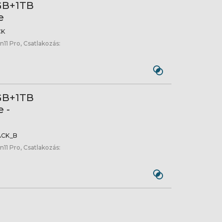
GB+1TB
e
CK
n11 Pro, Csatlakozás:
GB+1TB
 -
ACK_B
n11 Pro, Csatlakozás: