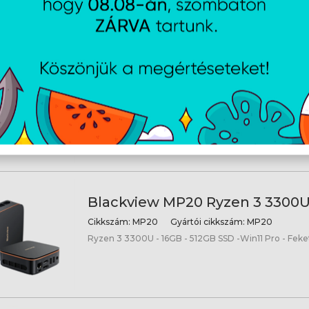
Blackview MP100 Ryzen 7430U
16GB+512GB mini PC - fekete
Cikkszám:
MP1007430U
Gyártói cikkszám:
MP100
Ryzen 5 7430U - 16GB - 512GB SSD -Win11 Pro - Feke
Blackview MP20 Ryzen 3 3300U
Cikkszám:
MP20
Gyártói cikkszám:
MP20
Ryzen 3 3300U - 16GB - 512GB SSD -Win11 Pro - Feke