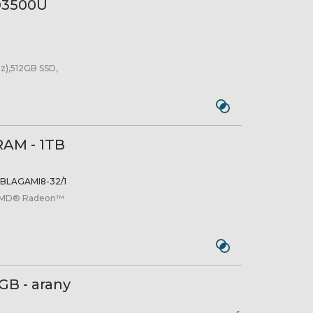
D3500U
z),512GB SSD,
RAM - 1TB
BLAGAMI8-32/1
 AMD® Radeon™
GB - arany