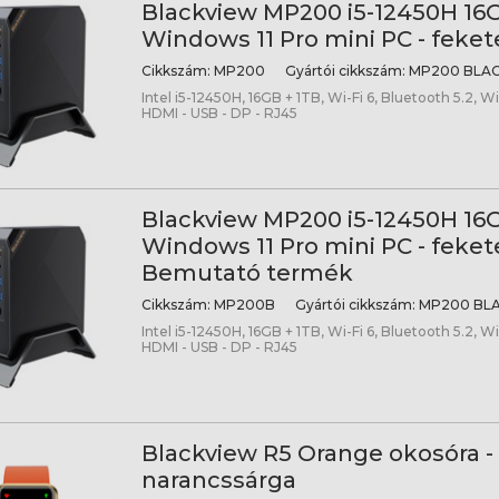
Blackview MP200 i5-12450H 16
Windows 11 Pro mini PC - feket
Cikkszám:
MP200
Gyártói cikkszám:
MP200 BLA
Intel i5-12450H, 16GB + 1TB, Wi-Fi 6, Bluetooth 5.2, Wi
HDMI - USB - DP - RJ45
Blackview MP200 i5-12450H 16
Windows 11 Pro mini PC - fekete
Bemutató termék
Cikkszám:
MP200B
Gyártói cikkszám:
MP200 BL
Intel i5-12450H, 16GB + 1TB, Wi-Fi 6, Bluetooth 5.2, Wi
HDMI - USB - DP - RJ45
Blackview R5 Orange okosóra -
narancssárga