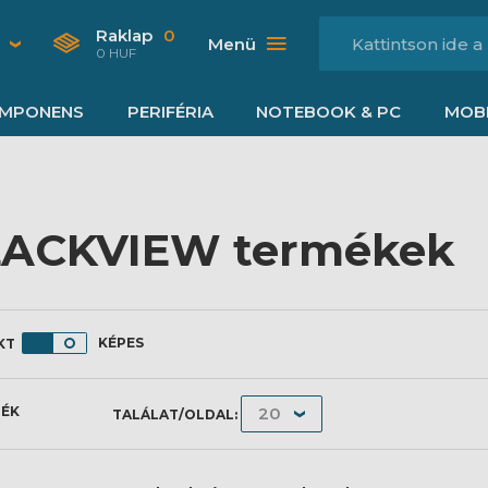
Raklap
0
Menü
0 HUF
MPONENS
PERIFÉRIA
NOTEBOOK & PC
MOBI
ACKVIEW termékek
KÉPES
MÉK
TALÁLAT/OLDAL: