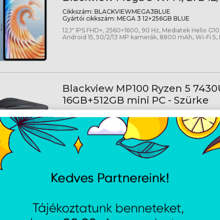
Cikkszám:
BLACKVIEWMEGA3BLUE
Gyártói cikkszám:
MEGA 3 12+256GB BLUE
12,1" IPS FHD+, 2560×1600, 90 Hz, Mediatek Helio G10
Android 15, 50/2/13 MP kamerák, 8800 mAh, Wi-Fi 5,
Blackview MP100 Ryzen 5 7430
16GB+512GB mini PC - Szürke
Cikkszám:
MP100PRO
Gyártói cikkszám:
MP100 
Ryzen 5 7430U - 16GB - 512GB SSD - Szürke
Blackview MP100 Ryzen 5 7430
16GB+512GB mini PC - Szürke
Cikkszám:
MP100PROD
Gyártói cikkszám:
MP100
Ryzen 5 7430U - 16GB - 512GB SSD - Szürke