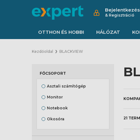
Bejelentkezés
& Regisztráció
OTTHON ÉS HOBBI
HÁLÓZAT
KO
Kezdőoldal
BLACKVIEW
BL
FŐCSOPORT
Asztali számítógép
Monitor
Notebook
21 TER
Okosóra
Tablet