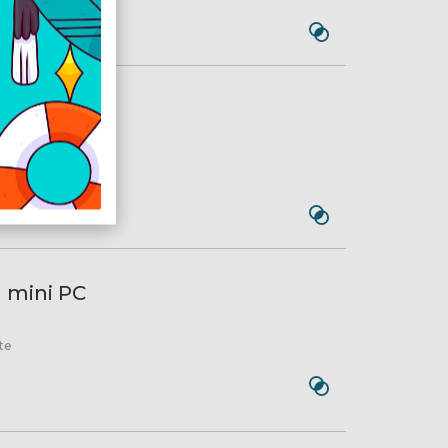
 7430U
te
 mini PC
te