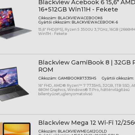
Blackview Acebook 6 15,6" AM
16+512GB Win11H - Fekete
Cikkszám:
BLACKVIEWACEBOOK6
Gyártói cikkszám:
BLACKVIEWACEBOOK-6
15,6" FHD(IPS), Ryzen 5 3500U 3,7GHz, 16GB (2666MH
Win11H - Fekete
Blackview GamiBook 8 | 32GB 
ROM
Cikkszám:
GAMIBOOK87335HS
Gyártói cikkszám:
16" FHD, AMD® Ryzen™ 7 7735HS, 32GB, 1TB SSD,
680M Graphics, Windows® 11 Pro, háttérvilágítású
billentyűzet,ujjlenyomatolvsó
Blackview Mega 12 Wi-Fi 12/256
Cikkszám:
BLACKVIEWMEGA12GOLD