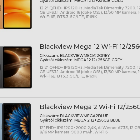
Gyártói cikkszám:
MEGA 12 12+256GB GOLD
12,2" QFHD+ IPS 120Hz, MediaTek Dimensity 7200, 
GB UFS3.1, Android 16 (doke OS5), 13/50 MP kamera,
Wi-Fi 6E, BT5.3, 5G/LTE, IP69K
Blackview Mega 12 Wi-Fi 12/256
Cikkszám:
BLACKVIEWMEGA12GREY
Gyártói cikkszám:
MEGA 12 12+256GB GREY
12,2" QFHD+ IPS 120Hz, MediaTek Dimensity 7200, 
GB UFS3.1, Android 16 (doke OS5), 13/50 MP kamera,
Wi-Fi 6E, BT5.3, 5G/LTE, IP69K
Blackview Mega 2 Wi-Fi 12/256
Cikkszám:
BLACKVIEWMEGA2BLUE
Gyártói cikkszám:
MEGA 2 12+256GB BLUE
12" FHD+ IPS 1200×2000 2,4K, AllWinner A733, 12 GB,
8/16 MP kamera, 9000 mAh, Wi-Fi 6