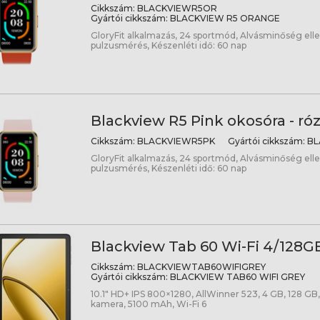
Cikkszám:
BLACKVIEWR5OR
Gyártói cikkszám:
BLACKVIEW R5 ORANGE
GloryFit alkalmazás, 24 sportmód, Alvásminőség elle
pulzusmérés, Készenléti idő: 60 nap
Blackview R5 Pink okosóra - ró
Cikkszám:
BLACKVIEWR5PK
Gyártói cikkszám:
BL
GloryFit alkalmazás, 24 sportmód, Alvásminőség elle
pulzusmérés, Készenléti idő: 60 nap
Blackview Tab 60 Wi-Fi 4/128GB
Cikkszám:
BLACKVIEWTAB60WIFIGREY
Gyártói cikkszám:
BLACKVIEW TAB60 WIFI GREY
10.1" HD+ IPS 800×1280, AllWinner 523, 4 GB, 128 GB,
kamera, 5100 mAh, Wi-Fi 6