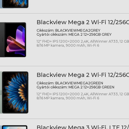
Blackview Mega 2 Wi-Fi 12/256G
Cikkszám:
BLACKVIEWMEGA2GREY
Gyártói cikkszám:
MEGA 2 12+256GB GREY
12" FHD+ IPS 1200×2000 2,4K, AllWinner A733, 12 GB,
8/16 MP kamera, 9000 mAh, Wi-Fi 6
Blackview Mega 2 Wi-Fi 12/256G
Cikkszám:
BLACKVIEWMEGA2GREEN
Gyártói cikkszám:
MEGA 2 12+256GB GREEN
12" FHD+ IPS 1200×2000 2,4K, AllWinner A733, 12 GB,
8/16 MP kamera, 9000 mAh, Wi-Fi 6
Blackview Mega 3 Wi-Fi, LTE 12