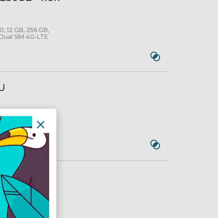
0, 12 GB, 256 GB,
 Dual SIM 4G-LTE
U
PRO
U
 PRO_D