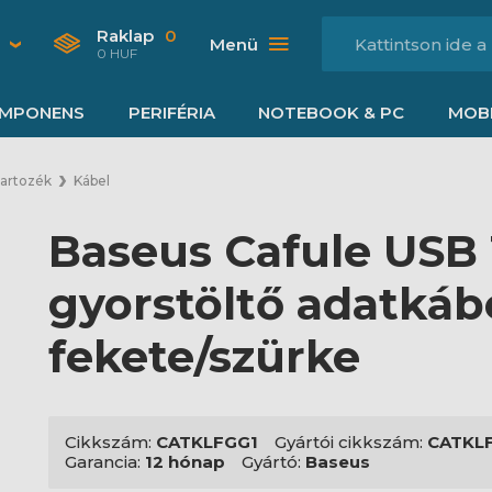
Raklap
0
Menü
0 HUF
MPONENS
PERIFÉRIA
NOTEBOOK & PC
MOBI
tartozék
Kábel
Baseus Cafule USB
gyorstöltő adatkábe
fekete/szürke
Cikkszám:
CATKLFGG1
Gyártói cikkszám:
CATKL
Garancia:
12 hónap
Gyártó:
Baseus