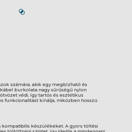
azok számára, akik egy megbízható és
A kábel burkolata nagy sűrűségű nylon
tvözet védi, így tartós és esztétikus
 funkcionalitást kínálja, miközben hosszú
 kompatibilis készülékeket. A gyors töltési
jes töltöttségi szintet, így ideális a mindennapi