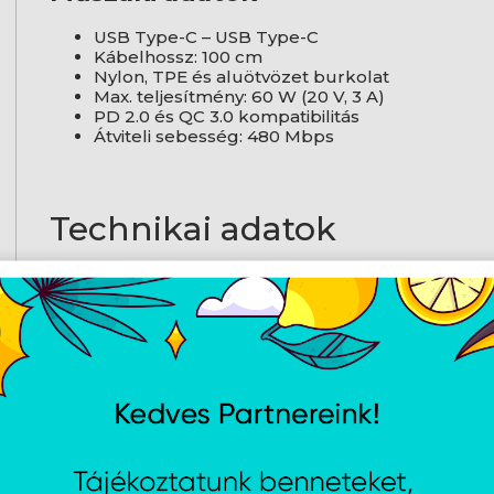
USB Type-C – USB Type-C
Kábelhossz: 100 cm
Nylon, TPE és aluötvözet burkolat
Max. teljesítmény: 60 W (20 V, 3 A)
PD 2.0 és QC 3.0 kompatibilitás
Átviteli sebesség: 480 Mbps
Technikai adatok
Csatlakozók és csatlakozási
felületek
1. csatlakozó
US
2. csatlakozó
US