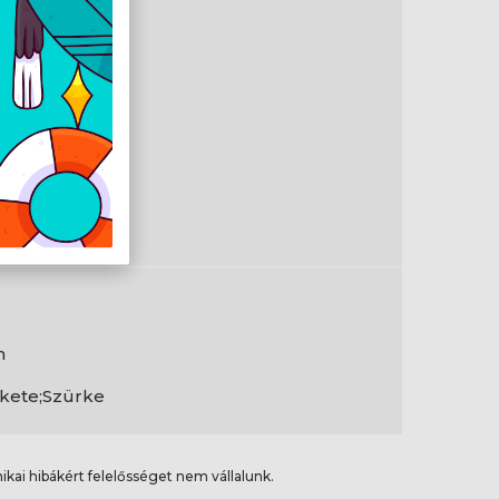
 W
en
0
en
0
m
kete;Szürke
ikai hibákért felelősséget nem vállalunk.