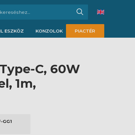
L ESZKÖZ
KONZOLOK
PIACTÉR
 Type-C, 60W
l, 1m,
F-GG1