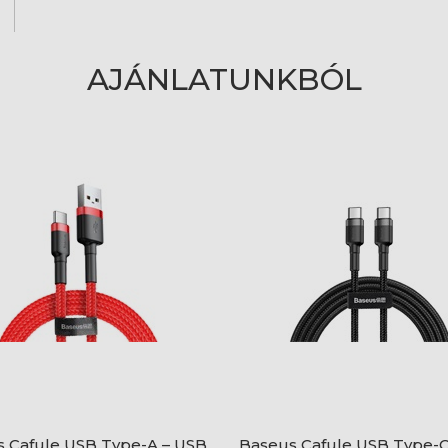
AJÁNLATUNKBÓL
 Cafule USB Type-A – USB
Baseus Cafule USB Type-