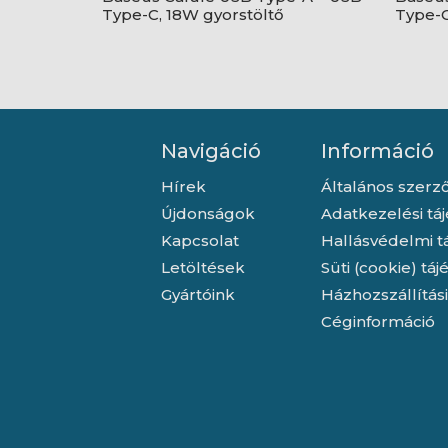
Type-C, 18W gyorstöltő
Type-C
adatkábel, 1m, fekete/szürke
adatká
Navigáció
Információ
Hírek
Általános szerző
Újdonságok
Adatkezelési tá
Kapcsolat
Hallásvédelmi t
Letöltések
Süti (cookie) tá
Gyártóink
Házhozszállítás
Céginformáció