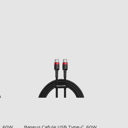
C, 60W
Baseus Cafule USB Type-C, 60W