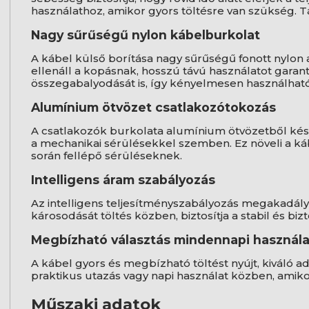
használathoz, amikor gyors töltésre van szükség. T
Nagy sűrűségű nylon kábelburkolat
A kábel külső borítása nagy sűrűségű fonott nylon 
ellenáll a kopásnak, hosszú távú használatot garant
összegabalyodását is, így kényelmesen használható
Alumínium ötvözet csatlakozótokozás
A csatlakozók burkolata alumínium ötvözetből kész
a mechanikai sérülésekkel szemben. Ez növeli a kábe
során fellépő sérüléseknek.
Intelligens áram szabályozás
Az intelligens teljesítményszabályozás megakadály
károsodását töltés közben, biztosítja a stabil és biz
Megbízható választás mindennapi használa
A kábel gyors és megbízható töltést nyújt, kiváló ad
praktikus utazás vagy napi használat közben, amikor
Műszaki adatok