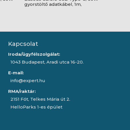
gyorstöltő adatkábel, 1m,
fekete/piros
Kapcsolat
Iroda/ügyfélszolgálat:
1043 Budapest, Aradi utca 16-20.
E-mail:
info@expert.hu
RMA/raktár:
2151 Fót, Telkes Mária út 2.
HelloParks 1-es épület