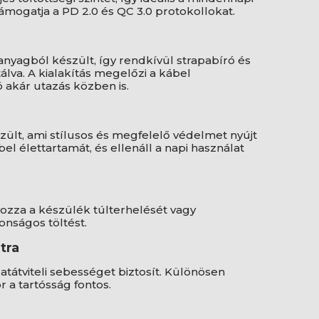
ámogatja a PD 2.0 és QC 3.0 protokollokat.
anyagból készült, így rendkívül strapabíró és
álva. A kialakítás megelőzi a kábel
 akár utazás közben is.
ült, ami stílusos és megfelelő védelmet nyújt
l élettartamát, és ellenáll a napi használat
ozza a készülék túlterhelését vagy
tonságos töltést.
tra
atátviteli sebességet biztosít. Különösen
 a tartósság fontos.