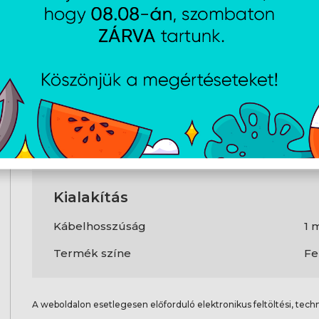
Teljesítmény
Kimenő teljesítmény
60
USB Power Delivery
Ig
USB Power Delivery verzió
2.
Gyorstöltés (Quick Charge)
Ig
Gyorstöltés (Quick Charge) verzió
3.
Kialakítás
Kábelhosszúság
1 
Termék színe
Fe
A weboldalon esetlegesen előforduló elektronikus feltöltési, techn