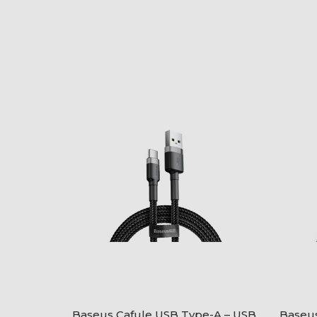
Baseus Cafule USB Type-A – USB
Baseus