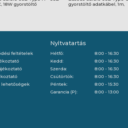
, 18W gyorstöltő
gyorstöltő adatkábel, 1m,
bel, 1m, piros
fekete/szürke
Nyitvatartás
dési feltételek
Hétfő:
8:00 - 16:30
jékoztató
Kedd:
8:00 - 16:30
ájékoztató
Szerda:
8:00 - 16:30
jékoztató
Csütörtök:
8:00 - 16:30
i lehetőségek
Péntek:
8:00 - 15:30
Garancia (P):
8:00 - 13:00