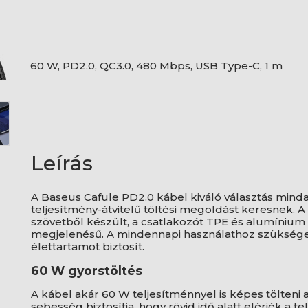
60 W, PD2.0, QC3.0, 480 Mbps, USB Type-C, 1 m
Leírás
A Baseus Cafule PD2.0 kábel kiváló választás mind
teljesítmény-átvitelű töltési megoldást keresnek. 
szövetből készült, a csatlakozót TPE és alumínium ö
megjelenésű. A mindennapi használathoz szükséges
élettartamot biztosít.
60 W gyorstöltés
A kábel akár 60 W teljesítménnyel is képes tölteni a
sebesség biztosítja, hogy rövid idő alatt elérjék a tel