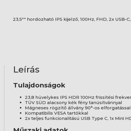
23,5"" hordozható IPS kijelző, 100Hz, FHD, 2x USB-C
Leírás
Tulajdonságok
23,8 hüvelykes IPS HDR 100Hz frissítési frekve
TÜV SÜD alacsony kék fény tanúsítvánnyal
Mágneses rögzítő állvány 90°-os elforgatássa
Kompatibilis VESA tartókkal
2x teljes funkcionalitású USB Type C, 1x Mini 
Műszaki adatok