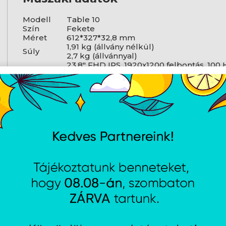
Modell
Table 10
Szín
Fekete
Méret
612*327*32,8 mm
1,91 kg (állvány nélkül)
Súly
2,7 kg (állvánnyal)
23,8" FHD IPS, 1920x1200 felbontás, 100 Hz
Kijelző
300 nites fényerő, 100% sRGB, 16:9 képar
Hangszóró
Egydobozos hangszóró
2 x USB-C 3.1 (teljes funkcionalitású), 1 x
Portok
1xAUX 3,5 mm, 2x USB-A port
AJÁNLATUNKBÓL