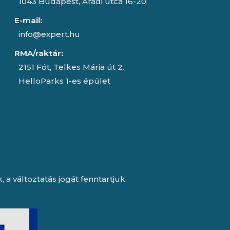
1043 Budapest, Aradi utca 16-20.
E-mail:
info@expert.hu
RMA/raktár:
2151 Fót, Telkes Mária út 2.
HelloParks 1-es épület
a változtatás jogát fenntartjuk.