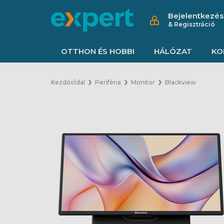
Bejelentkezés
& Regisztráció
OTTHON ÉS HOBBI
HÁLÓZAT
KO
Kezdőoldal
Periféria
Monitor
Blackview