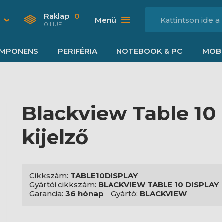
Raklap
0
Menü
0 HUF
MPONENS
PERIFÉRIA
NOTEBOOK & PC
MOBI
Blackview Table 10
kijelző
Cikkszám:
TABLE10DISPLAY
Gyártói cikkszám:
BLACKVIEW TABLE 10 DISPLAY
Garancia:
36 hónap
Gyártó:
BLACKVIEW