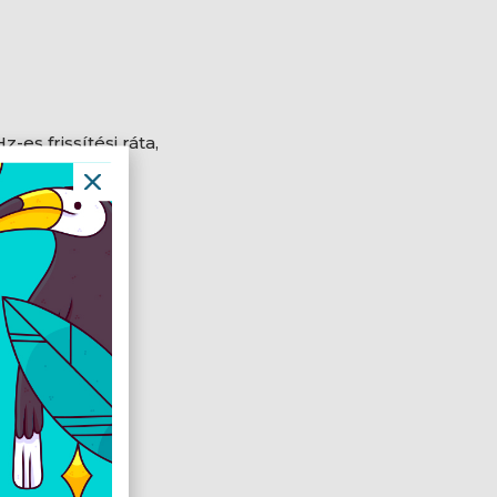
-es frissítési ráta,
ány
 Mini HDMI,