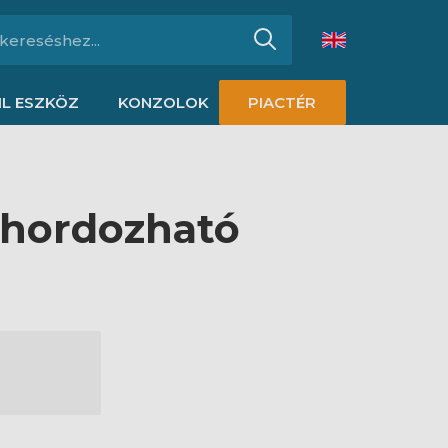
L ESZKÖZ
KONZOLOK
PIACTÉR
 hordozható