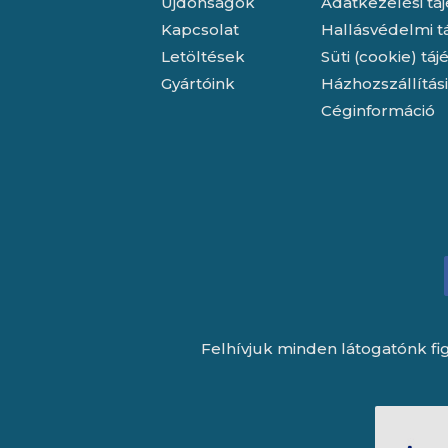
Újdonságok
Adatkezelési tá
Kapcsolat
Hallásvédelmi t
Letöltések
Süti (cookie) tá
Gyártóink
Házhozszállítás
Céginformáció
Felhívjuk minden látogatónk fig