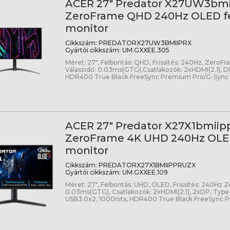
ACER 27" Predator X27UW3bmi
ZeroFrame QHD 240Hz OLED f
monitor
Cikkszám:
PREDATORX27UW3BMIIPRX
Gyártói cikkszám:
UM.GXXEE.305
Méret: 27", Felbontás: QHD, Frissítés: 240Hz, Zero
Válaszidő: 0.03ms(GTG),Csatlakozók: 2xHDMI(2.1), D
HDR400 True Black FreeSync Premium Pro/G-Sync 
ACER 27" Predator X27X1bmiip
ZeroFrame 4K UHD 240Hz OLE
monitor
Cikkszám:
PREDATORX27X1BMIIPPRUZX
Gyártói cikkszám:
UM.GXXEE.109
Méret: 27", Felbontás: UHD, OLED, Frissítés: 240Hz Z
0.03ms(GTG), Csatlakozók: 2xHDMI(2.1), 2xDP, Type-
USB3.0x2, 1000nits, HDR400 True Black FreeSync 