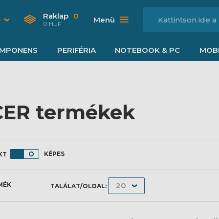
Raklap
0
Menü
0 HUF
MPONENS
PERIFÉRIA
NOTEBOOK & PC
MOBI
ER termékek
KÉPES
MÉK
TALÁLAT/OLDAL: