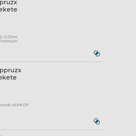
pruzx
ekete
dő: 0,01ms
c Premium
ippruzx
ekete
lakozók: HDMI DP