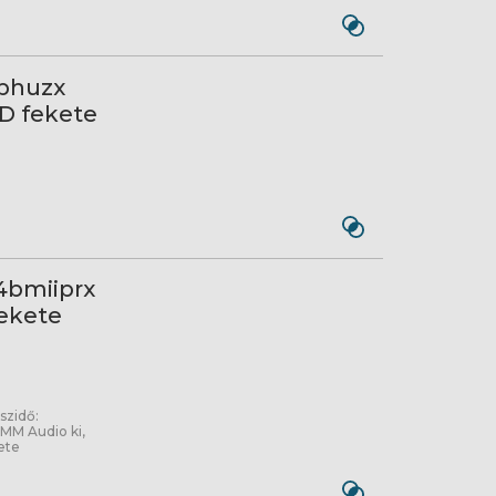
iphuzx
D fekete
4bmiiprx
ekete
aszidő:
 MM Audio ki,
ete