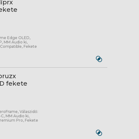
iprx
ekete
Frame Edge OLED,
P, MM Audio ki,
Compatible, Fekete
pruzx
D fekete
eroFrame, Válaszidő:
C, MM Audio ki,
Premium Pro, Fekete