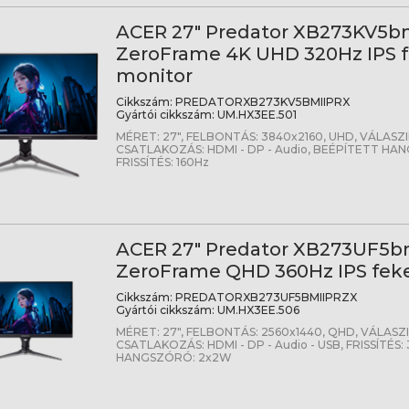
ACER 27" Predator XB273KV5bm
ZeroFrame 4K UHD 320Hz IPS 
monitor
Cikkszám:
PREDATORXB273KV5BMIIPRX
Gyártói cikkszám:
UM.HX3EE.501
MÉRET: 27", FELBONTÁS: 3840x2160, UHD, VÁLASZI
CSATLAKOZÁS: HDMI - DP - Audio, BEÉPÍTETT HA
FRISSÍTÉS: 160Hz
ACER 27" Predator XB273UF5bm
ZeroFrame QHD 360Hz IPS fek
Cikkszám:
PREDATORXB273UF5BMIIPRZX
Gyártói cikkszám:
UM.HX3EE.506
MÉRET: 27", FELBONTÁS: 2560x1440, QHD, VÁLASZI
CSATLAKOZÁS: HDMI - DP - Audio - USB, FRISSÍTÉS
HANGSZÓRÓ: 2x2W