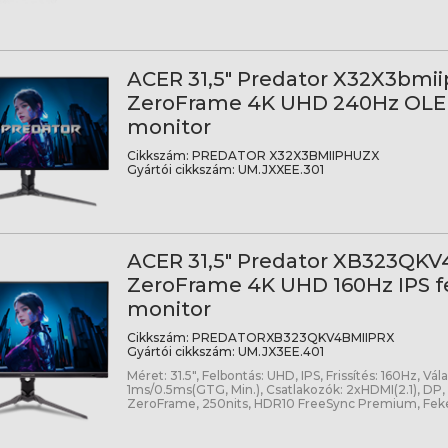
ACER 31,5" Predator X32X3bmi
ZeroFrame 4K UHD 240Hz OLE
monitor
Cikkszám:
PREDATOR X32X3BMIIPHUZX
Gyártói cikkszám:
UM.JXXEE.301
ACER 31,5" Predator XB323QKV
ZeroFrame 4K UHD 160Hz IPS f
monitor
Cikkszám:
PREDATORXB323QKV4BMIIPRX
Gyártói cikkszám:
UM.JX3EE.401
Méret: 31.5", Felbontás: UHD, IPS, Frissítés: 160Hz, Vál
1ms/0.5ms(GTG, Min.), Csatlakozók: 2xHDMI(2.1), DP,
ZeroFrame, 250nits, HDR10 FreeSync Premium, Fek