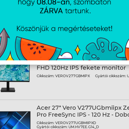
ACER 27" Vero B277UGbmiiprz
QHD 120Hz IPS fekete monitor
Cikkszám:
B277UGBMIIPRZX
Gyártói cikkszám:
UM
MÉRET: 27", FELBONTÁS: 2560x1440, UHD, VÁLASZI
CSATLAKOZÁS: HDMI - DP - Audio - USB, FRISSÍTÉS:
ACER 27" Vero V277Gbmipx Ze
FHD 120Hz IPS fekete monitor
Cikkszám:
VEROV277GBMIPX
Gyártói cikkszám:
U
Acer 27" Vero V277UGbmiipx 
Pro FreeSync IPS - 120 Hz - Dob
Cikkszám:
VEROV277UGBMIIPXD
Gyártói cikkszám:
UM.HV7EE.G14_D