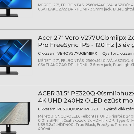
MÉRET: 27", FELBONTÁS: 2560x1440, VÁLASZIDŐ: 4
CSATLAKOZÁS: DP - HDMI - 3.5mm jack, BlueLightSh
Acer 27" Vero V277UGbmiipx 
Pro FreeSync IPS - 120 Hz |3 év 
Cikkszám:
VEROV277UGBMIIPX
Gyártói cikkszám
MÉRET: 27", FELBONTÁS: 2560x1440, VÁLASZIDŐ: 4
CSATLAKOZÁS: DP - HDMI - 3.5mm jack, BlueLightSh
ACER 31,5" PE320QKXsmiiphuz
4K UHD 240Hz OLED ezüst mon
Cikkszám:
PE320QKXSMIIPHUZX
Gyártói cikkszá
Méret: 31,5", QD-OLED, Felbontás: UHD,Frissítés: 240
0.01ms(PRT), Csatlakozók: 2x HDMI, 1x DP, Type-C, 
USB3.2x2, HDR400, True Black, FreeSync Premium 
400nits,