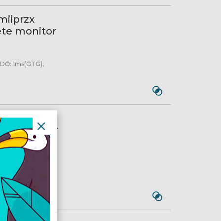
miiprzx
te monitor
DŐ: 1ms(GTG),
iiprx
ete monitor
oFrame, Válaszidő:
Audio ki, 400nits,