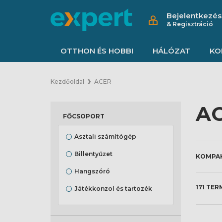
Bejelentkezés
& Regisztráció
OTTHON ÉS HOBBI
HÁLÓZAT
KO
Kezdőoldal
ACER
AC
FŐCSOPORT
Asztali számítógép
Billentyűzet
Hangszóró
171 TER
Játékkonzol és tartozék
Monitor