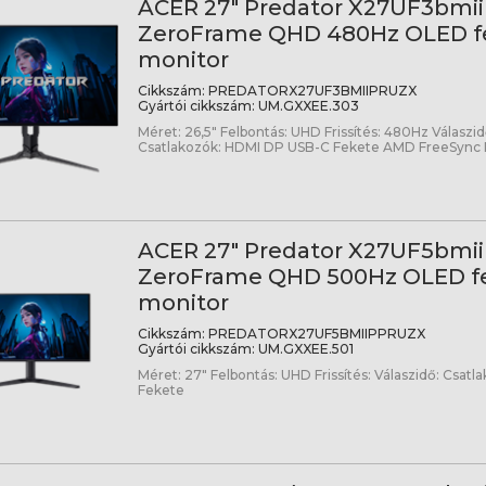
ACER 27" Predator X27UF3bmii
ZeroFrame QHD 480Hz OLED f
monitor
Cikkszám:
PREDATORX27UF3BMIIPRUZX
Gyártói cikkszám:
UM.GXXEE.303
Méret: 26,5" Felbontás: UHD Frissítés: 480Hz Válaszi
Csatlakozók: HDMI DP USB-C Fekete AMD FreeSyn
ACER 27" Predator X27UF5bmi
ZeroFrame QHD 500Hz OLED f
monitor
Cikkszám:
PREDATORX27UF5BMIIPPRUZX
Gyártói cikkszám:
UM.GXXEE.501
Méret: 27" Felbontás: UHD Frissítés: Válaszidő: Csat
Fekete