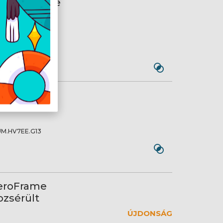
x ZeroFrame
.HB7EE.G14
DŐ: 4ms(GTG),
 120Hz
roFrame
M.HV7EE.G13
ZeroFrame
ozsérült
ÚJDONSÁG