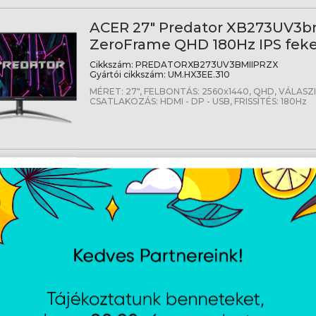
ACER 27" Predator XB273UV3b
ZeroFrame QHD 180Hz IPS feke
Cikkszám:
PREDATORXB273UV3BMIIPRZX
Gyártói cikkszám:
UM.HX3EE.310
MÉRET: 27", FELBONTÁS: 2560x1440, QHD, VÁLASZI
CSATLAKOZÁS: HDMI - DP - USB, FRISSÍTÉS: 180Hz
ACER 27" Predator XB273UX1bm
ZeroFrame QHD 200Hz IPS fek
Cikkszám:
PREDATORXB273UX1BMIIPRX
Gyártói cikkszám:
UM.HX3EE.111
Méret: 27", Felbontás: QHD, IPS, Frisítés: 200Hz, Zer
1ms/0.5ms(GTG, Min.), Csatlakozók: 2xHDMI, DP, MM 
Acer HDR400 FreeSync Premium, Fekete