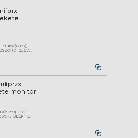
iiprx
fekete
DŐ: 1ms(GTG),
NGSZÓRÓ: 2x 2W,
iiprzx
ete monitor
DŐ: 1ms(GTG),
: 360Hz, BEÉPÍTETT