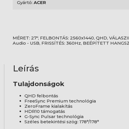
Gyártó:
ACER
MÉRET: 27", FELBONTÁS: 2560x1440, QHD, VÁLASZI
Audio - USB, FRISSÍTÉS: 360Hz, BEÉPÍTETT HANG
Leírás
Tulajdonságok
QHD felbontás
FreeSync Premium technológia
ZeroFrame kialakítás
HDR10 támogatás
G-Sync Pulsar technológia
Széles betekintési szög: 178°/178°