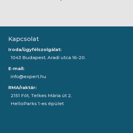
IPS - 240Hz
Kapcsolat
Iroda/ügyfélszolgálat:
1043 Budapest, Aradi utca 16-20.
E-mail:
info@expert.hu
RMA/raktár:
2151 Fót, Telkes Mária út 2.
HelloParks 1-es épület