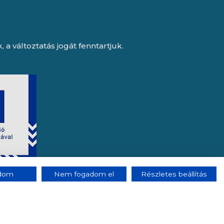
a változtatás jogát fenntartjuk.
adom
Nem fogadom el
Részletes beállítás
e, az Octopus 8 ERP forgalmazója.