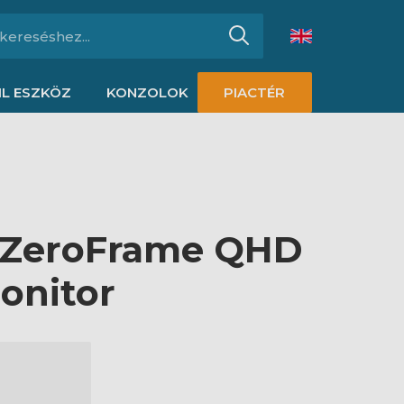
L ESZKÖZ
KONZOLOK
PIACTÉR
 ZeroFrame QHD
onitor