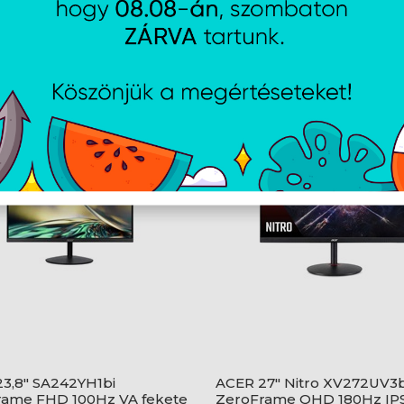
AJÁNLATUNKBÓL
3,8" SA242YH1bi
ACER 27" Nitro XV272UV3b
rame FHD 100Hz VA fekete
ZeroFrame QHD 180Hz IP