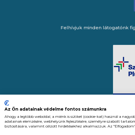
Felhívjuk minden látogatónk fig
Az Ön adatainak védelme fontos számunkra
Ahogy a legtöbb weboldal, a miénk is sütiket (cookie-kat) használ a nagyo
adatainak elemzésére, webhelyünk fejlesztésére, személyre szabott tartal
biztosítására, valamint célzott hirdetésekhez alkalmazzuk. Az "Elfogadom
Expert Zrt. © 1991 -
2026
.
Minden j