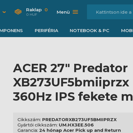
Raklap
0
Menü
0 HUF
MPONENS
PERIFÉRIA
NOTEBOOK & PC
MOBI
ACER 27" Predator
XB273UF5bmiiprzx
360Hz IPS fekete m
Cikkszám:
PREDATORXB273UF5BMIIPRZX
Gyártói cikkszám:
UM.HX3EE.506
Garancia:
24 hónap Acer Pick up and Return