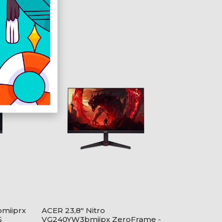
miiprx
ACER 23,8" Nitro
S
VG240YW3bmiipx ZeroFrame -