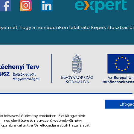
yelmét, hogy a honlapunkon található képek illusztrációk, 
Elfog
bb felhasználói élmény érdekében. Ezt látogatóink
om megjelenítésére és nagyszerű webhely-élmény
" gombra kattintva Ön elfogadja a sütik használatát.
og fenntartva. All rights reserved.
Tervezte és készítette:
Vision-Softwar