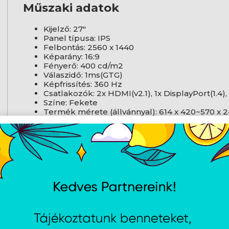
Műszaki adatok
Kijelző: 27"
Panel típusa: IPS
Felbontás: 2560 x 1440
Képarány: 16:9
Fényerő: 400 cd/m2
Válaszidő: 1ms(GTG)
Képfrissítés: 360 Hz
Csatlakozók: 2x HDMI(v2.1), 1x DisplayPort(1.4),
Színe: Fekete
Termék mérete (állvánnyal): 614 x 420~570 x
Termék súlya (állvánnyal): 5,58 kg
Csomagolás tartalma
Acer XB273UF5bmiiprzx monitor
HDMI kábel
USB 3.0 kábel
Tápkábel
Felhasználói kézikönyv