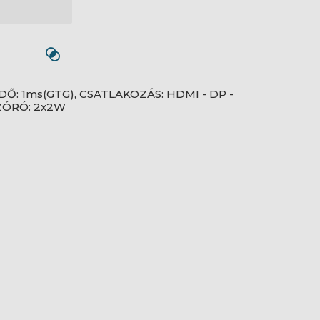
DŐ: 1ms(GTG), CSATLAKOZÁS: HDMI - DP -
SZÓRÓ: 2x2W