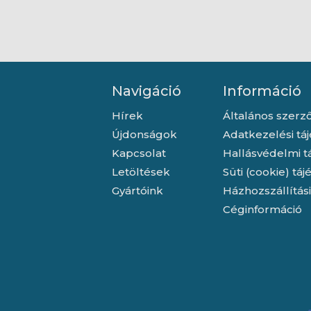
fekete monitor
monito
Navigáció
Információ
Hírek
Általános szerző
Újdonságok
Adatkezelési tá
Kapcsolat
Hallásvédelmi t
Letöltések
Süti (cookie) tá
Gyártóink
Házhozszállítás
Céginformáció