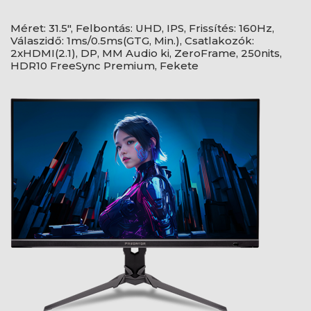
Méret: 31.5", Felbontás: UHD, IPS, Frissítés: 160Hz,
Válaszidő: 1ms/0.5ms(GTG, Min.), Csatlakozók:
2xHDMI(2.1), DP, MM Audio ki, ZeroFrame, 250nits,
HDR10 FreeSync Premium, Fekete