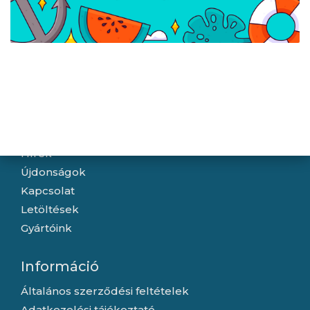
ACER 24,5" EK251QP6bi
ACER 27" Nitro
ZeroFrame FHD 144Hz
XV270P6bipr
IPS fekete monitor
ZeroFrame FHD 144Hz
IPS fekete monitor
Navigáció
Hírek
Újdonságok
Kapcsolat
Letöltések
Gyártóink
Információ
Általános szerződési feltételek
Adatkezelési tájékoztató