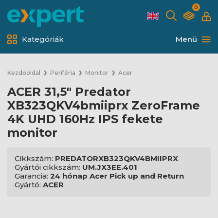
0
Kategóriák
Menü
Kezdőoldal
Periféria
Monitor
Acer
ACER 31,5" Predator
XB323QKV4bmiiprx ZeroFrame
4K UHD 160Hz IPS fekete
monitor
Cikkszám:
PREDATORXB323QKV4BMIIPRX
Gyártói cikkszám:
UM.JX3EE.401
Garancia:
24 hónap Acer Pick up and Return
Gyártó:
ACER