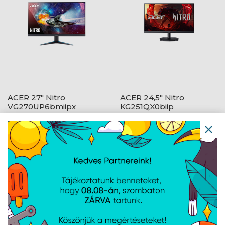
ACER 27" Nitro
ACER 24,5" Nitro
VG270UP6bmiipx
KG251QX0biip
ZeroFrame QHD 144Hz
ZeroFrame FHD 200Hz
IPS fekete monitor
VA fekete monitor