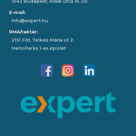
1043 Budapest, Aradi utca 16-20.
E-mail:
info@expert.hu
RMA/raktár:
2151 Fót, Telkes Mária út 2.
HelloParks 1-es épület