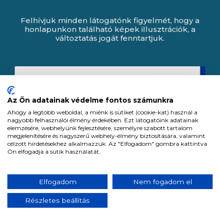
Felhívjuk minden látogatónk figyelmét, hogy a
honlapunkon található képek illusztrációk, a
változtatás jogát fenntartjuk.
Az Ön adatainak védelme fontos számunkra
Ahogy a legtöbb weboldal, a miénk is sütiket (cookie-kat) használ a
nagyobb felhasználói élmény érdekében. Ezt látogatóink adatainak
elemzésére, webhelyünk fejlesztésére, személyre szabott tartalom
megjelenítésére és nagyszerű webhely-élmény biztosítására, valamint
célzott hirdetésekhez alkalmazzuk. Az "Elfogadom" gombra kattintva
Ön elfogadja a sütik használatát.
Expert Zrt. © 1991 -
2026
.
Elfogadom
Nem fogadom el
Minden jog fenntartva. All rights reserved.
Részletes beállítás
Tervezte és készítette:
Vision-Software, az Octopus 8 ERP forgalmazója.