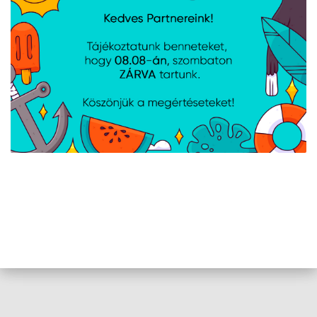
ASUS TUF Gaming M3
Logitech B110 Silent -
Gen II egér
Fekete
ASUS WT465 - Fekete
Logitech M220 Silent -
Fekete