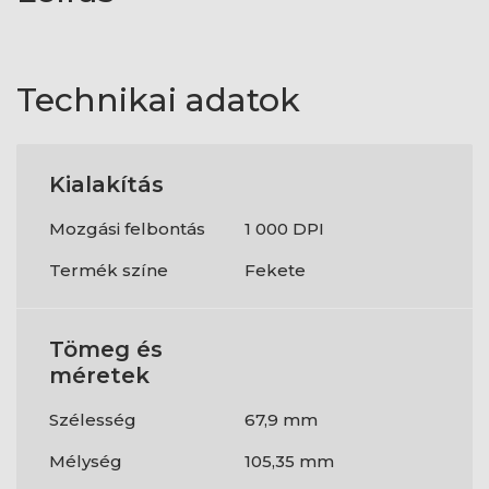
Technikai adatok
Kialakítás
Mozgási felbontás
1 000 DPI
Termék színe
Fekete
Tömeg és
méretek
Szélesség
67,9 mm
Mélység
105,35 mm