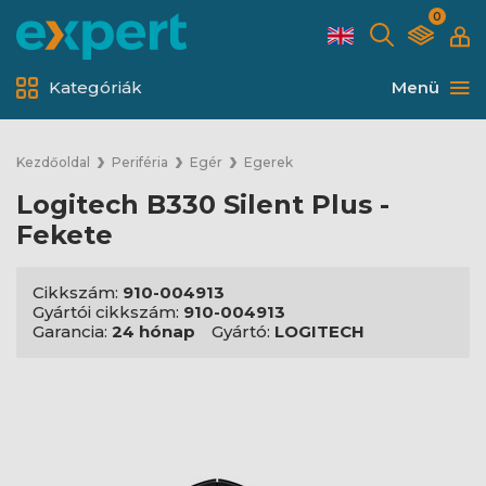
0
Kategóriák
Menü
Kezdőoldal
Periféria
Egér
Egerek
Logitech B330 Silent Plus -
Fekete
Cikkszám:
910-004913
Gyártói cikkszám:
910-004913
Garancia:
24 hónap
Gyártó:
LOGITECH