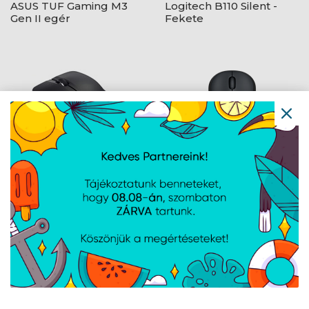
ASUS TUF Gaming M3
Logitech B110 Silent -
Gen II egér
Fekete
ASUS WT465 - Fekete
Logitech M220 Silent -
Fekete