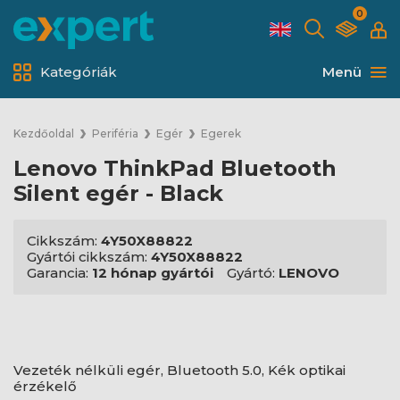
0
Kategóriák
Menü
Kezdőoldal
Periféria
Egér
Egerek
Lenovo ThinkPad Bluetooth
Silent egér - Black
Cikkszám:
4Y50X88822
Gyártói cikkszám:
4Y50X88822
Garancia:
12 hónap gyártói
Gyártó:
LENOVO
Vezeték nélküli egér, Bluetooth 5.0, Kék optikai
érzékelő