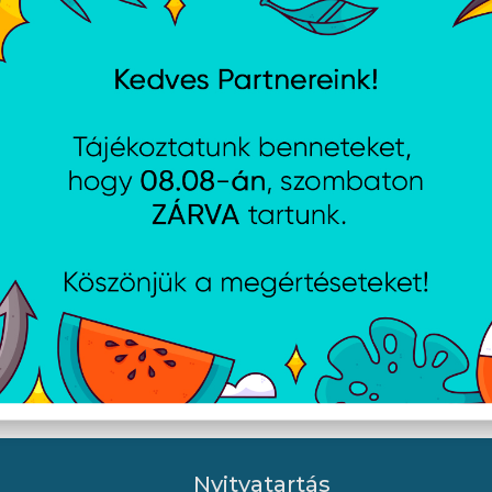
ch B110 Silent - Fekete
ASUS WT465 - Fekete
Nyitvatartás