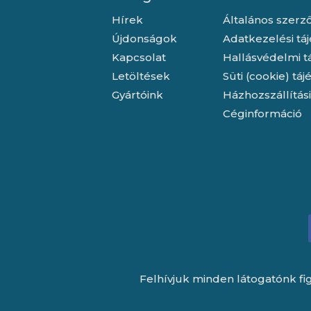
Hírek
Általános szerző
Újdonságok
Adatkezelési tá
Kapcsolat
Hallásvédelmi t
Letöltések
Süti (cookie) tá
Gyártóink
Házhozszállítás
Céginformáció
Felhívjuk minden látogatónk fig