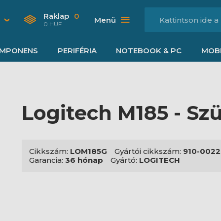
Raklap
0
Menü
0 HUF
MPONENS
PERIFÉRIA
NOTEBOOK & PC
MOBI
Logitech M185 - Sz
Cikkszám:
LOM185G
Gyártói cikkszám:
910-002
Garancia:
36 hónap
Gyártó:
LOGITECH