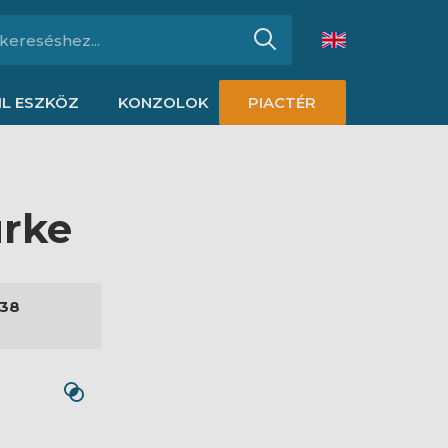
L ESZKÖZ
KONZOLOK
PIACTÉR
ürke
238