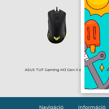
ASUS TUF Gaming M3 Gen II egér
Logite
Navigáció
Információ