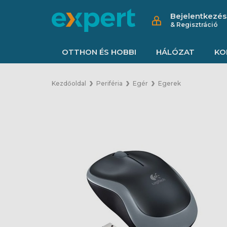
Bejelentkezés
& Regisztráció
OTTHON ÉS HOBBI
HÁLÓZAT
KO
Kezdőoldal
Periféria
Egér
Egerek