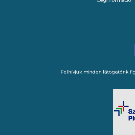
Céginformáció
Felhívjuk minden látogatónk fig