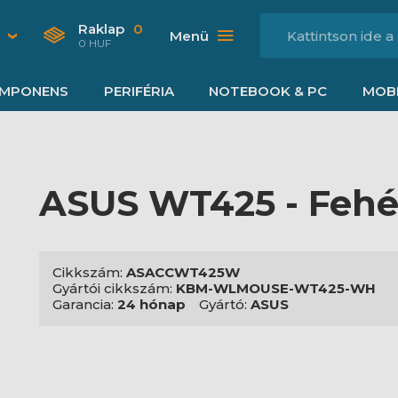
Raklap
0
Menü
0 HUF
MPONENS
PERIFÉRIA
NOTEBOOK & PC
MOBI
ASUS WT425 - Fehé
Cikkszám:
ASACCWT425W
Gyártói cikkszám:
KBM-WLMOUSE-WT425-WH
Garancia:
24 hónap
Gyártó:
ASUS