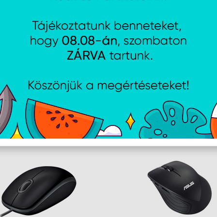
Tömeg
64
A weboldalon esetlegesen előforduló elektronikus feltöltési, techn
AJÁNLATUNKBÓL