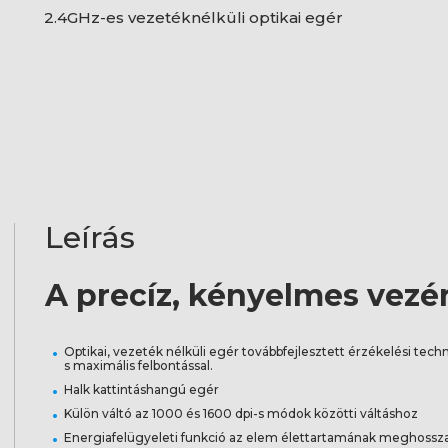
2.4GHz-es vezetéknélküli optikai egér
Leírás
A precíz, kényelmes vezér
Optikai, vezeték nélküli egér továbbfejlesztett érzékelési techn
s maximális felbontással.
Halk kattintáshangú egér
Külön váltó az 1000 és 1600 dpi-s módok közötti váltáshoz
Energiafelügyeleti funkció az elem élettartamának meghossz