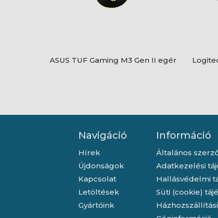
ASUS TUF Gaming M3 Gen II egér
Logite
Navigáció
Információ
Hírek
Általános szerző
Újdonságok
Adatkezelési tá
Kapcsolat
Hallásvédelmi t
Letöltések
Süti (cookie) tá
Gyártóink
Házhozszállítás