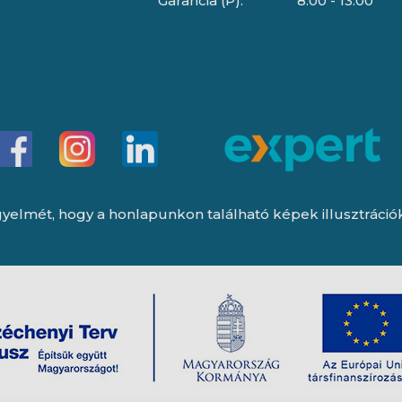
Garancia (P):
8:00 - 13:00
yelmét, hogy a honlapunkon található képek illusztrációk, 