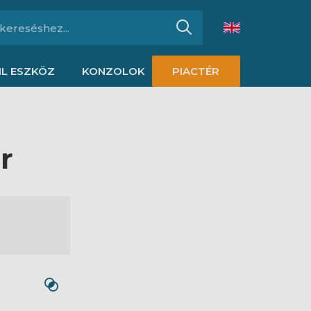
L ESZKÖZ
KONZOLOK
PIACTÉR
r