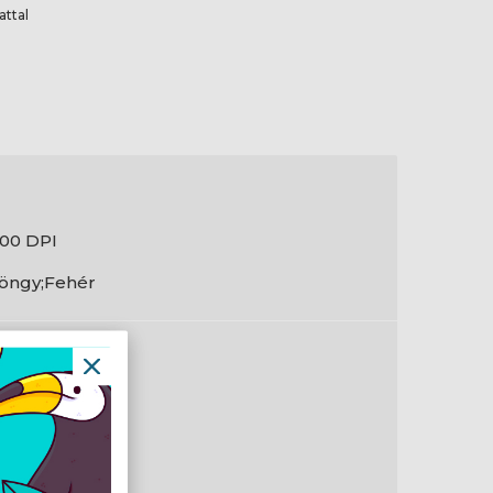
attal
600 DPI
öngy;Fehér
7 mm
4 mm
9 mm