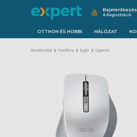
Bejelentkezés
& Regisztráció
OTTHON ÉS HOBBI
HÁLÓZAT
KO
Kezdőoldal
Periféria
Egér
Egerek