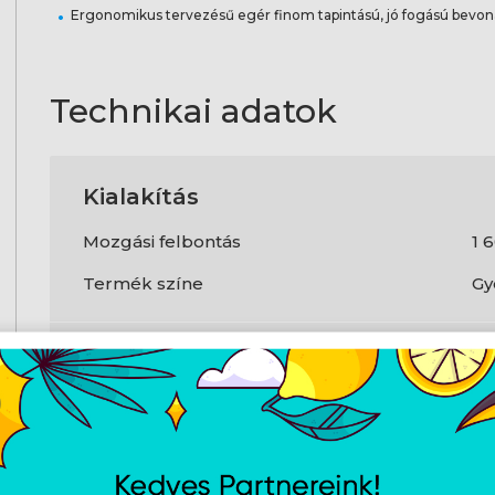
Ergonomikus tervezésű egér finom tapintású, jó fogású bevon
Technikai adatok
Kialakítás
Mozgási felbontás
1 
Termék színe
Gy
Tömeg és méretek
Szélesség
10
Mélység
7
Magasság
3