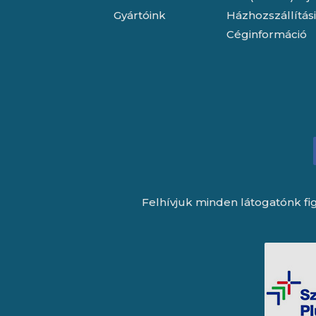
Gyártóink
Házhozszállítás
Céginformáció
Felhívjuk minden látogatónk fig