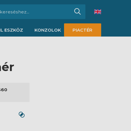
L ESZKÖZ
KONZOLOK
PIACTÉR
hér
360