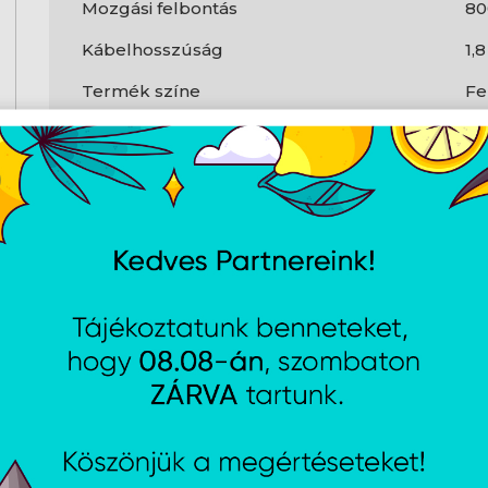
Mozgási felbontás
80
Kábelhosszúság
1,
Termék színe
Fe
A weboldalon esetlegesen előforduló elektronikus feltöltési, techn
AJÁNLATUNKBÓL