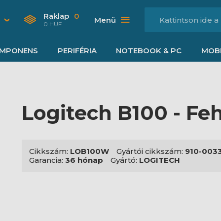
Raklap
0
Menü
0 HUF
MPONENS
PERIFÉRIA
NOTEBOOK & PC
MOBI
Logitech B100 - Fe
Cikkszám:
LOB100W
Gyártói cikkszám:
910-003
Garancia:
36 hónap
Gyártó:
LOGITECH