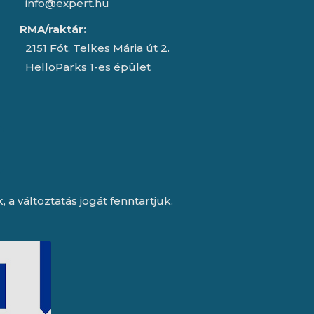
info@expert.hu
RMA/raktár:
2151 Fót, Telkes Mária út 2.
HelloParks 1-es épület
a változtatás jogát fenntartjuk.