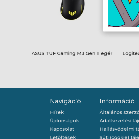
ASUS TUF Gaming M3 Gen II egér
Logite
Navigáció
Információ
Hírek
Általános szerző
Újdonságok
Adatkezelési tá
Kapcsolat
Hallásvédelmi t
Letöltések
Süti (cookie) tá