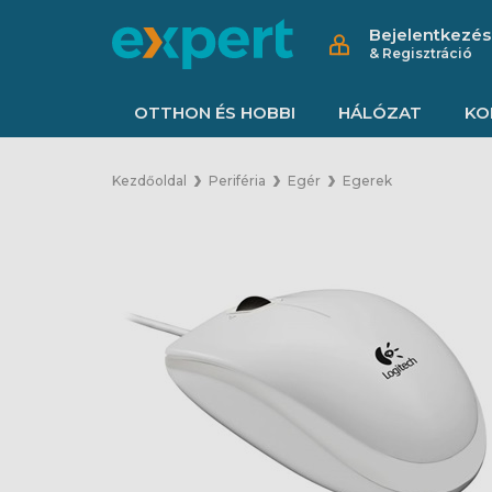
Bejelentkezés
& Regisztráció
OTTHON ÉS HOBBI
HÁLÓZAT
KO
Kezdőoldal
Periféria
Egér
Egerek