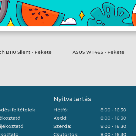
ch B110 Silent - Fekete
ASUS WT465 - Fekete
Nyitvatartás
dési feltételek
Hétfő:
8:00 - 16:30
jékoztató
Kedd:
8:00 - 16:30
ájékoztató
Szerda:
8:00 - 16:30
jékoztató
Csütörtök:
8:00 - 16:30