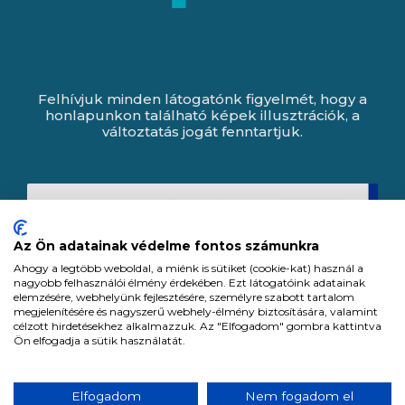
Felhívjuk minden látogatónk figyelmét, hogy a
honlapunkon található képek illusztrációk, a
változtatás jogát fenntartjuk.
Az Ön adatainak védelme fontos számunkra
Ahogy a legtöbb weboldal, a miénk is sütiket (cookie-kat) használ a
nagyobb felhasználói élmény érdekében. Ezt látogatóink adatainak
elemzésére, webhelyünk fejlesztésére, személyre szabott tartalom
megjelenítésére és nagyszerű webhely-élmény biztosítására, valamint
célzott hirdetésekhez alkalmazzuk. Az "Elfogadom" gombra kattintva
Ön elfogadja a sütik használatát.
Expert Zrt. © 1991 -
2026
.
Elfogadom
Nem fogadom el
Minden jog fenntartva. All rights reserved.