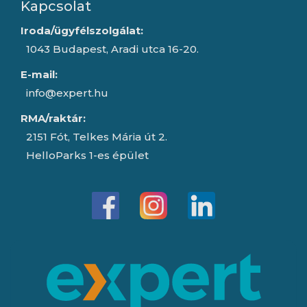
Kapcsolat
Iroda/ügyfélszolgálat:
1043 Budapest, Aradi utca 16-20.
E-mail:
info@expert.hu
RMA/raktár:
2151 Fót, Telkes Mária út 2.
HelloParks 1-es épület