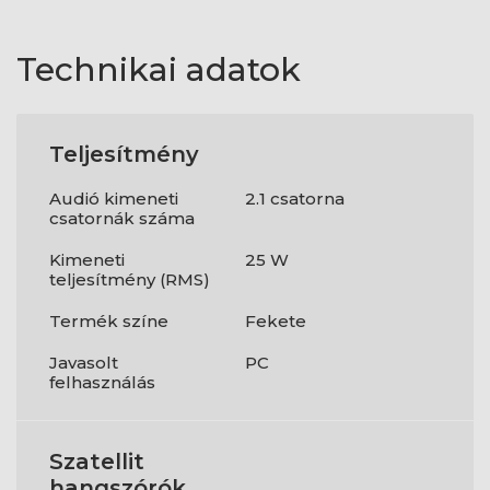
Technikai adatok
Teljesítmény
Audió kimeneti
2.1 csatorna
csatornák száma
Kimeneti
25 W
teljesítmény (RMS)
Termék színe
Fekete
Javasolt
PC
felhasználás
Szatellit
hangszórók