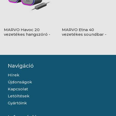
MARVO Havoc 20
MARVO Etna 40
vezetékes hangszóró -
vezetékes soundbar -
Szürke - RGB viágítás
fekete - RGB viágítás
Navigáció
Hírek
Újdonságok
Kapcsolat
Letöltések
Gyártóink