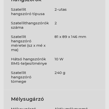
Szatellit
2-utas
hangszóró típusa
Szatellithangszórók
2
száma
Szatellit
81 x 89 x 146 mm
hangszóró
méretei (sz x mé x
ma)
Hátsó hangszórók
10 W
RMS-teljesítménye
Szatellit
240 g
hangszóró
tömege
Mélysugárzó
Mélysugárzó
Aktív mélynyomó