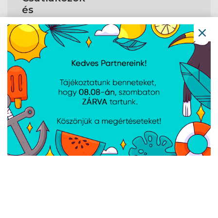
és
csatlakozási
felületek
Kapcsolódási
Vezetékes
technológia
Bluetooth
Nem
Fejhallgató
1
kimenetek
Bemenő vonal
Igen
A weboldalon esetlegesen előforduló elektronikus feltöltési,
technikai hibákért felelősséget nem vállalunk.
AJÁNLATUNKBÓL