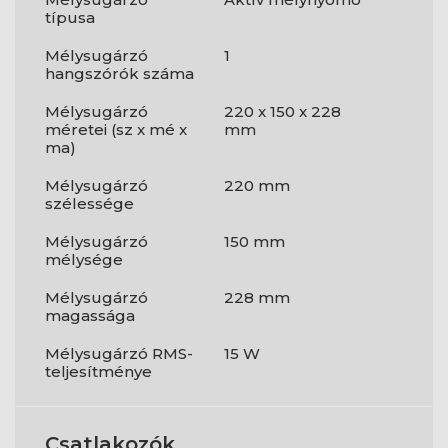
típusa
Mélysugárzó
1
hangszórók száma
Mélysugárzó
220 x 150 x 228
méretei (sz x mé x
mm
ma)
Mélysugárzó
220 mm
szélessége
Mélysugárzó
150 mm
mélysége
Mélysugárzó
228 mm
magassága
Mélysugárzó RMS-
15 W
teljesítménye
Csatlakozók