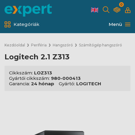
0
Kategóriák
Menü
Kezdőoldal
Periféria
Hangszóró
Számítógép hangszóró
Logitech 2.1 Z313
Cikkszám:
LOZ313
Gyártói cikkszám:
980-000413
Garancia:
24 hónap
Gyártó:
LOGITECH