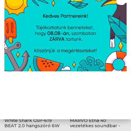
MARVO Havoc 20
MARVO Havoc 10
vezetékes hangszóró -
vezetékes hangszóró -
fekete - RGB viágítás
fekete - RGB viágítás
White Shark GSP-619
MARVO Etna 40
BEAT 2.0 hangszóró 6W
vezetékes soundbar -
- RGB LED fényeffekt -
fekete - RGB viágítás