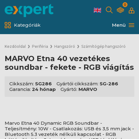
0
Kategóriák
Menü
Kezdőoldal
Periféria
Hangszóró
Számítógép hangszóró
MARVO Etna 40 vezetékes
soundbar - fekete - RGB viágítás
Cikkszám:
SG286
Gyártói cikkszám:
SG-286
Garancia:
24 hónap
Gyártó:
MARVO
Marvo Etna 40 Dynamic RGB Soundbar -
Teljesítmény: 10W - Csatlakozás: USB és 3,5 mm jack -
Bluetooth 5.3 vezeték nélküli kapcsolat - RGB