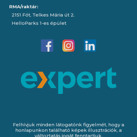
RMA/raktár:
2151 Fót, Telkes Mária út 2.
HelloParks 1-es épület
Felhívjuk minden látogatónk figyelmét, hogy a
honlapunkon található képek illusztrációk, a
változtatás jogát fenntartjuk.