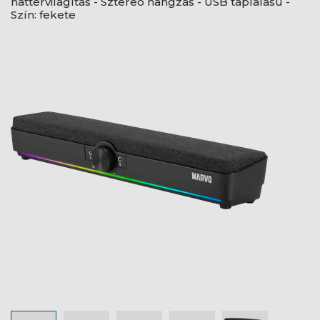
háttérvilágítás - Sztereó hangzás - USB táplálású -
Szín: fekete