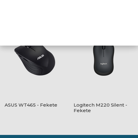
ASUS TUF Gaming M3
Logitech B110 Silent -
Gen II egér
Fekete
ASUS WT465 - Fekete
Logitech M220 Silent -
Fekete