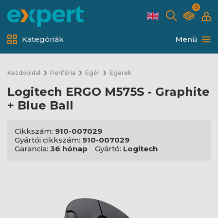
0
Kategóriák
Menü
Kezdőoldal
Periféria
Egér
Egerek
Logitech ERGO M575S - Graphite
+ Blue Ball
Cikkszám:
910-007029
Gyártói cikkszám:
910-007029
Garancia:
36 hónap
Gyártó:
Logitech