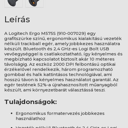
Leírás
A Logitech Ergo M575S (910-007029) egy
grafitszürke színű, ergonomikus kialakítású vezeték
nélküli trackball egér, amely jobbkezes használatra
készült. Bluetooth és 2,4 GHz-es Logi Bolt USB
vevőegységgel is csatlakoztatható, így kényelmes és
megbízható kapcsolatot biztosít akár 10 méteres
távolságig. Az eszköz 2000 DPI felbontású optikai
érzékelővel rendelkezik, három programozható
gombbal és halk kattintásos technológiával, ami
hosszú távon is kényelmes használatot garantál. Az
egér testének 52%-a újrahasznosított műanyagból
készült, ami környezetbarát választássá teszi.
Tulajdonságok:
Ergonomikus formatervezés jobbkezes
használathoz
Vezeték nélküli Bluetooth és 2,4 GHz-es Logi