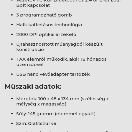
Bolt kapcsolat
3 programozható gomb
Halk kattintásos technológia
2000 DPI optikai érzékelő
Újrahasznosított műanyagból készült
konstrukció
1 AA elemről működik, akár 18 hónapos
üzemidővel
USB nano vevőadapter tartozék
Műszaki adatok:
Méretek: 100 x 48 x 134 mm (szélesség x
mélység x magasság)
Súly: 145 gramm (elemmel együtt)
Szín: Grafitszürke