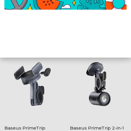
Baseus GoTrip
Baseus QuickGo
kormányrúdra
kormányrúdra
rögzíthető, kerékpáros
rögzíthető, kerékpáros
és motoros telefontartó,
telefontartó, fekete
fekete
Baseus PrimeTrip
Baseus PrimeTrip 2-in-1