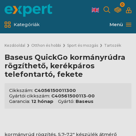
0
Kategóriák
Menü
Kezdőoldal
Otthon és hobbi
Sport és mozgás
Tartozék
Baseus QuickGo kormányrúdra
rögzíthető, kerékpáros
telefontartó, fekete
Cikkszám:
C4056150011300
Gyártói cikkszám:
C40561500113-00
Garancia:
12 hónap
Gyártó:
Baseus
kormányrúd rögzítés, 5,7–7,2" készülék átmérő