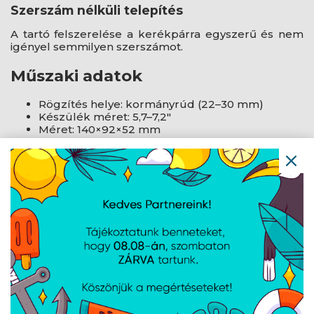
Szerszám nélküli telepítés
A tartó felszerelése a kerékpárra egyszerű és nem
igényel semmilyen szerszámot.
Műszaki adatok
Rögzítés helye: kormányrúd (22–30 mm)
Készülék méret: 5,7–7,2"
Méret: 140×92×52 mm
Tömeg: 200 g
AJÁNLATUNKBÓL