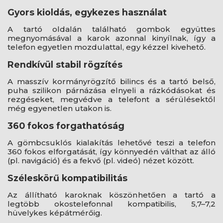
Gyors kioldás, egykezes használat
A tartó oldalán található gombok együttes
megnyomásával a karok azonnal kinyílnak, így a
telefon egyetlen mozdulattal, egy kézzel kivehető.
Rendkívül stabil rögzítés
A masszív kormányrögzítő bilincs és a tartó belső,
puha szilikon párnázása elnyeli a rázkódásokat és
rezgéseket, megvédve a telefont a sérülésektől
még egyenetlen utakon is.
360 fokos forgathatóság
A gömbcsuklós kialakítás lehetővé teszi a telefon
360 fokos elforgatását, így könnyedén válthat az álló
(pl. navigáció) és a fekvő (pl. videó) nézet között.
Széleskörű kompatibilitás
Az állítható karoknak köszönhetően a tartó a
legtöbb okostelefonnal kompatibilis, 5,7–7,2
hüvelykes képátmérőig.