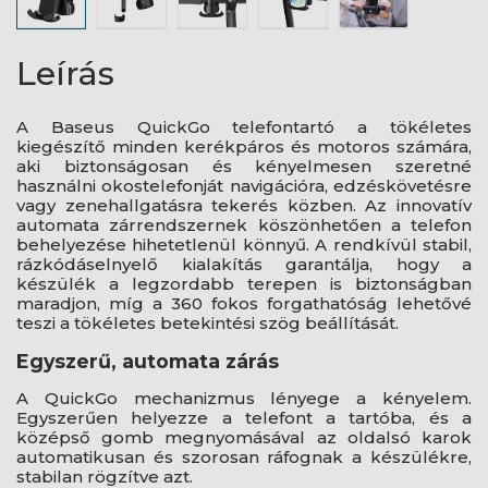
Leírás
A Baseus QuickGo telefontartó a tökéletes
kiegészítő minden kerékpáros és motoros számára,
aki biztonságosan és kényelmesen szeretné
használni okostelefonját navigációra, edzéskövetésre
vagy zenehallgatásra tekerés közben. Az innovatív
automata zárrendszernek köszönhetően a telefon
behelyezése hihetetlenül könnyű. A rendkívül stabil,
rázkódáselnyelő kialakítás garantálja, hogy a
készülék a legzordabb terepen is biztonságban
maradjon, míg a 360 fokos forgathatóság lehetővé
teszi a tökéletes betekintési szög beállítását.
Egyszerű, automata zárás
A QuickGo mechanizmus lényege a kényelem.
Egyszerűen helyezze a telefont a tartóba, és a
középső gomb megnyomásával az oldalsó karok
automatikusan és szorosan ráfognak a készülékre,
stabilan rögzítve azt.