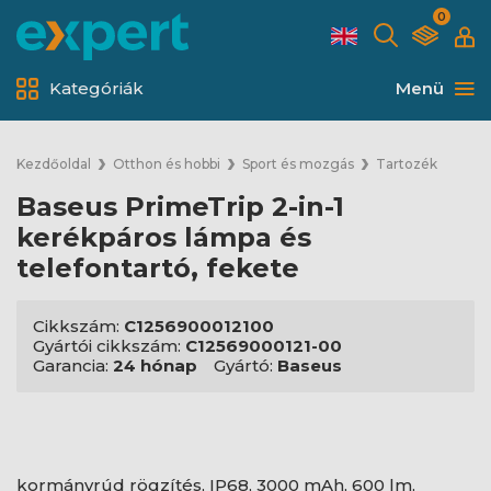
0
Kategóriák
Menü
Kezdőoldal
Otthon és hobbi
Sport és mozgás
Tartozék
Baseus PrimeTrip 2-in-1
kerékpáros lámpa és
telefontartó, fekete
Cikkszám:
C1256900012100
Gyártói cikkszám:
C12569000121-00
Garancia:
24 hónap
Gyártó:
Baseus
kormányrúd rögzítés, IP68, 3000 mAh, 600 lm,