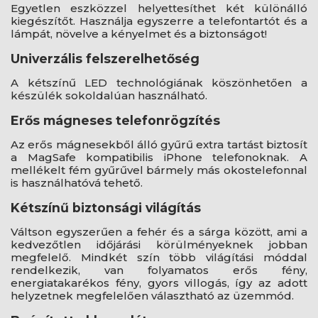
Egyetlen eszközzel helyettesíthet két különálló
kiegészítőt. Használja egyszerre a telefontartót és a
lámpát, növelve a kényelmet és a biztonságot!
Univerzális felszerelhetőség
A kétszínű LED technológiának köszönhetően a
készülék sokoldalúan használható.
Erős mágneses telefonrögzítés
Az erős mágnesekből álló gyűrű extra tartást biztosít
a MagSafe kompatibilis iPhone telefonoknak. A
mellékelt fém gyűrűvel bármely más okostelefonnal
is használhatóvá tehető.
Kétszínű biztonsági világítás
Váltson egyszerűen a fehér és a sárga között, ami a
kedvezőtlen időjárási körülményeknek jobban
megfelelő. Mindkét szín több világítási móddal
rendelkezik, van folyamatos erős fény,
energiatakarékos fény, gyors villogás, így az adott
helyzetnek megfelelően választható az üzemmód.