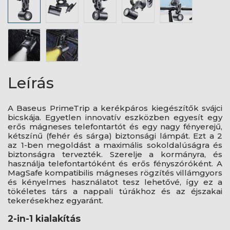
Leírás
A Baseus PrimeTrip a kerékpáros kiegészítők svájci
bicskája. Egyetlen innovatív eszközben egyesít egy
erős mágneses telefontartót és egy nagy fényerejű,
kétszínű (fehér és sárga) biztonsági lámpát. Ezt a 2
az 1-ben megoldást a maximális sokoldalúságra és
biztonságra tervezték. Szerelje a kormányra, és
használja telefontartóként és erős fényszóróként. A
MagSafe kompatibilis mágneses rögzítés villámgyors
és kényelmes használatot tesz lehetővé, így ez a
tökéletes társ a nappali túrákhoz és az éjszakai
tekerésekhez egyaránt.
2-in-1 kialakítás