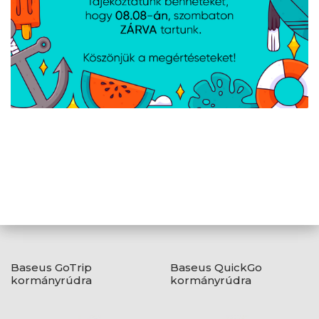
AJÁNLATUNKBÓL
Baseus GoTrip
Baseus QuickGo
kormányrúdra
kormányrúdra
rögzíthető, kerékpáros
rögzíthető, kerékpáros
és motoros telefontartó,
telefontartó, fekete
fekete