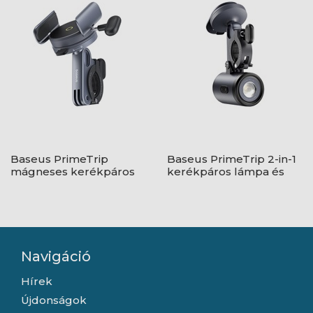
Baseus PrimeTrip
Baseus PrimeTrip 2-in-1
mágneses kerékpáros
kerékpáros lámpa és
telefontartó
telefontartó, fekete
Navigáció
Hírek
Újdonságok