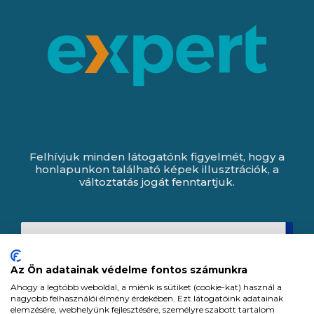
Felhívjuk minden látogatónk figyelmét, hogy a
honlapunkon található képek illusztrációk, a
változtatás jogát fenntartjuk.
Az Ön adatainak védelme fontos számunkra
Ahogy a legtöbb weboldal, a miénk is sütiket (cookie-kat) használ a
nagyobb felhasználói élmény érdekében. Ezt látogatóink adatainak
elemzésére, webhelyünk fejlesztésére, személyre szabott tartalom