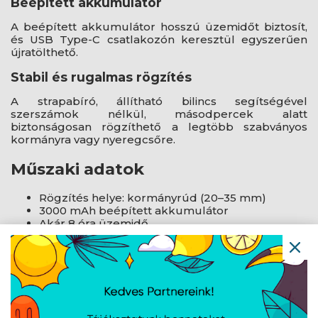
Beépített akkumulátor
A beépített akkumulátor hosszú üzemidőt biztosít,
és USB Type-C csatlakozón keresztül egyszerűen
újratölthető.
Stabil és rugalmas rögzítés
A strapabíró, állítható bilincs segítségével
szerszámok nélkül, másodpercek alatt
biztonságosan rögzíthető a legtöbb szabványos
kormányra vagy nyeregcsőre.
Műszaki adatok
Rögzítés helye: kormányrúd (20–35 mm)
3000 mAh beépített akkumulátor
Akár 8 óra üzemidő
USB Type-C tápcsatlakozó
600 lm fényerő
3000/6000 K színhőmérséklet
4 üzemmód (erős, közepes, gyenge, villogás)
IP68 időjárásállóság
Méret: 85×58 mm
Tömeg: 430 g