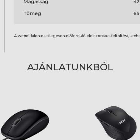
Magasság
4
Tömeg
65
A weboldalon esetlegesen előforduló elektronikus feltöltési, techn
AJÁNLATUNKBÓL