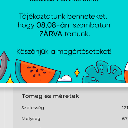
Mozgásérzékelő felbontás
42
Görgők száma
1
Görgő típusa
Gö
Gombok száma
6
Világítás színe
Mu
Kábelhosszúság
2 
Termék színe
Fe
Tömeg és méretek
Szélesség
12
Mélység
6