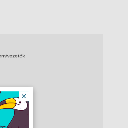
em/vezeték
tikai