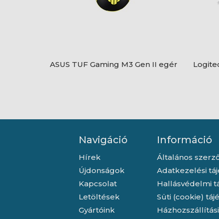
ASUS TUF Gaming M3 Gen II egér
Logite
Navigáció
Információ
Hírek
Általános szerző
Újdonságok
Adatkezelési tá
Kapcsolat
Hallásvédelmi t
Letöltések
Süti (cookie) tá
Gyártóink
Házhozszállítás