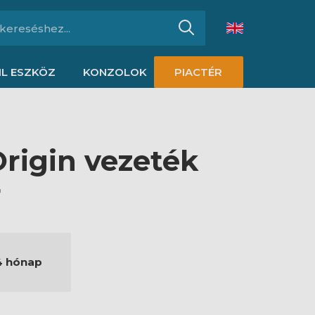
L ESZKÖZ
KONZOLOK
PIACTÉR
Origin vezeték
r
4 hónap