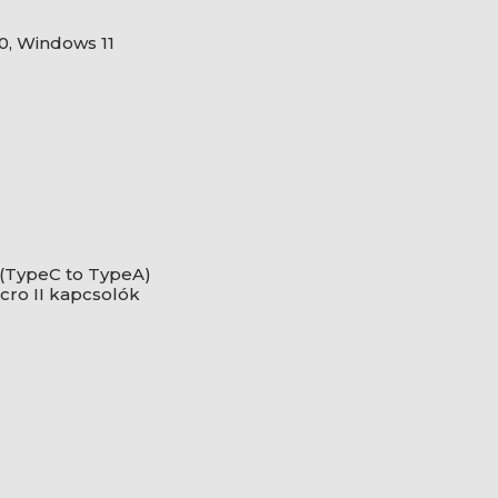
0, Windows 11
0 (TypeC to TypeA)
cro II kapcsolók