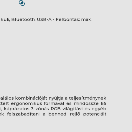
lküli, Bluetooth, USB-A - Felbontás: max.
alálos kombinációját nyújtja a teljesítménynek
sztelt ergonomikus formával és mindössze 65
st, káprázatos 3-zónás RGB világítást és egyéb
ek felszabadítani a benned rejlő potenciált