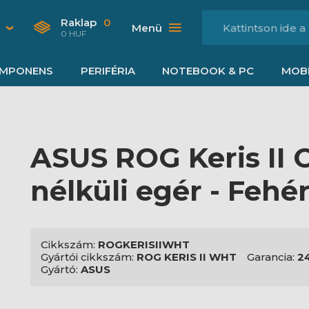
Raklap
0
Menü
0 HUF
MPONENS
PERIFÉRIA
NOTEBOOK & PC
MOBI
ASUS ROG Keris II 
nélküli egér - Fehé
Cikkszám:
ROGKERISIIWHT
Gyártói cikkszám:
ROG KERIS II WHT
Garancia:
2
Gyártó:
ASUS