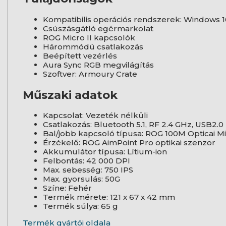
Kompatibilis operációs rendszerek: Windows 1
Csúszásgátló egérmarkolat
ROG Micro II kapcsolók
Hárommódú csatlakozás
Beépített vezérlés
Aura Sync RGB megvilágítás
Szoftver: Armoury Crate
Műszaki adatok
Kapcsolat: Vezeték nélküli
Csatlakozás: Bluetooth 5.1, RF 2.4 GHz, USB2.
Bal/jobb kapcsoló típusa: ROG 100M Opticai Mi
Érzékelő: ROG AimPoint Pro optikai szenzor
Akkumulátor típusa: Lítium-ion
Felbontás: 42 000 DPI
Max. sebesség: 750 IPS
Max. gyorsulás: 50G
Színe: Fehér
Termék mérete: 121 x 67 x 42 mm
Termék súlya: 65 g
Termék gyártói oldala