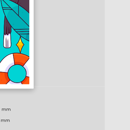
 000 DPI
rgő
lti
m
hér
1 mm
7 mm