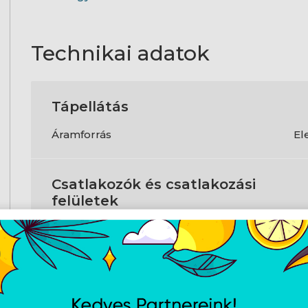
Technikai adatok
Tápellátás
Áramforrás
El
Csatlakozók és csatlakozási
felületek
Bluetooth verzió
5.1
Kialakítás
Mozgásérzékelő technológia
Op