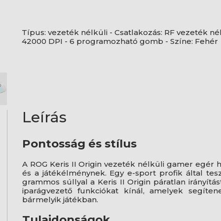
Típus: vezeték nélküli - Csatlakozás: RF vezeték né
42000 DPI - 6 programozható gomb - Színe: Fehér
Leírás
Pontosság és stílus
A ROG Keris II Origin vezeték nélküli gamer egér h
és a játékélménynek. Egy e-sport profik által te
grammos súllyal a Keris II Origin páratlan irányítá
iparágvezető funkciókat kínál, amelyek segíten
bármelyik játékban.
Tulajdonságok