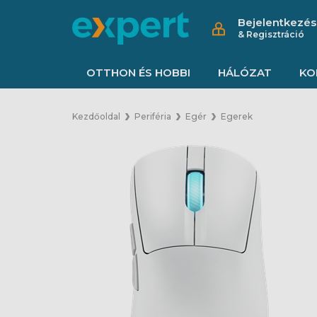
Bejelentkezés
& Regisztráció
OTTHON ÉS HOBBI
HÁLÓZAT
KO
Kezdőoldal
Periféria
Egér
Egerek