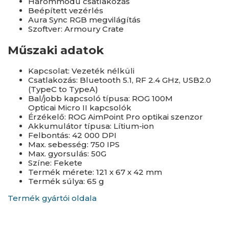
Hárommódú csatlakozás
Beépített vezérlés
Aura Sync RGB megvilágítás
Szoftver: Armoury Crate
Műszaki adatok
Kapcsolat: Vezeték nélküli
Csatlakozás: Bluetooth 5.1, RF 2.4 GHz, USB2.0
(TypeC to TypeA)
Bal/jobb kapcsoló típusa: ROG 100M
Opticai Micro II kapcsolók
Érzékelő: ROG AimPoint Pro optikai szenzor
Akkumulátor típusa: Lítium-ion
Felbontás: 42 000 DPI
Max. sebesség: 750 IPS
Max. gyorsulás: 50G
Színe: Fekete
Termék mérete: 121 x 67 x 42 mm
Termék súlya: 65 g
Termék gyártói oldala