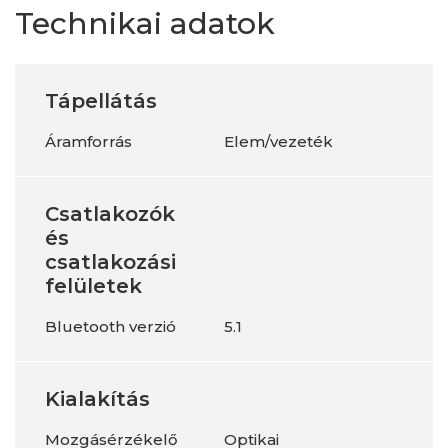
Technikai adatok
Tápellátás
Áramforrás
Elem/vezeték
Csatlakozók
és
csatlakozási
felületek
Bluetooth verzió
5.1
Kialakítás
Mozgásérzékelő
Optikai