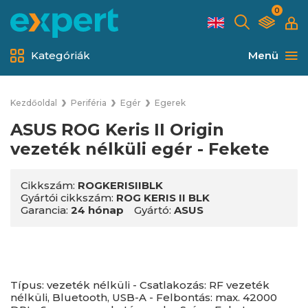
0
Kategóriák
Menü
Kezdőoldal
Periféria
Egér
Egerek
ASUS ROG Keris II Origin
vezeték nélküli egér - Fekete
Cikkszám:
ROGKERISIIBLK
Gyártói cikkszám:
ROG KERIS II BLK
Garancia:
24 hónap
Gyártó:
ASUS
Típus: vezeték nélküli - Csatlakozás: RF vezeték
nélküli, Bluetooth, USB-A - Felbontás: max. 42000