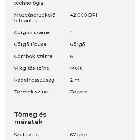
technológia
Mozgásérzékelő
42 000 DPI
felbontás
Görgők száma
1
Görgő típusa
Görgő
Gombok száma
6
Világítás színe
Multi
Kábelhosszúság
2 m
Termék színe
Fekete
Tömeg és
méretek
Szélesség
67 mm