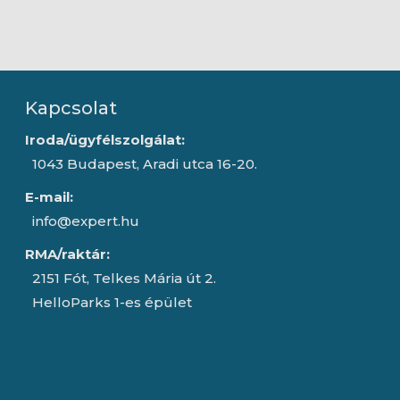
Kapcsolat
Iroda/ügyfélszolgálat:
1043 Budapest, Aradi utca 16-20.
E-mail:
info@expert.hu
RMA/raktár:
2151 Fót, Telkes Mária út 2.
HelloParks 1-es épület