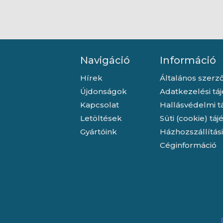
Navigáció
Információ
Hírek
Általános szerző
Újdonságok
Adatkezelési tá
Kapcsolat
Hallásvédelmi t
Letöltések
Süti (cookie) tá
Gyártóink
Házhozszállítás
Céginformáció