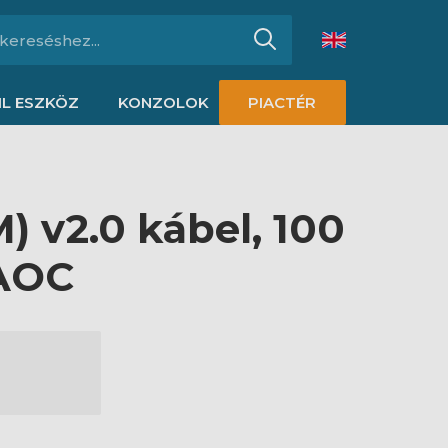
L ESZKÖZ
KONZOLOK
PIACTÉR
 v2.0 kábel, 100
 AOC