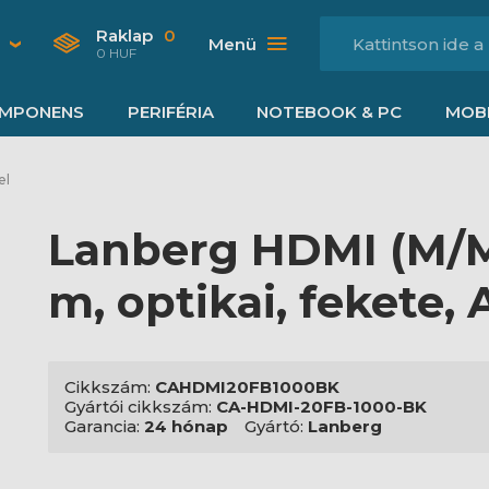
Raklap
0
Menü
0 HUF
MPONENS
PERIFÉRIA
NOTEBOOK & PC
MOBI
el
Lanberg HDMI (M/M)
m, optikai, fekete,
Cikkszám:
CAHDMI20FB1000BK
Gyártói cikkszám:
CA-HDMI-20FB-1000-BK
Garancia:
24 hónap
Gyártó:
Lanberg