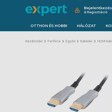
Bejelentkezés
& Regisztráció
OTTHON ÉS HOBBI
HÁLÓZAT
KO
Kezdőoldal
Periféria
Egyéb
Kábelek
HDMI káb