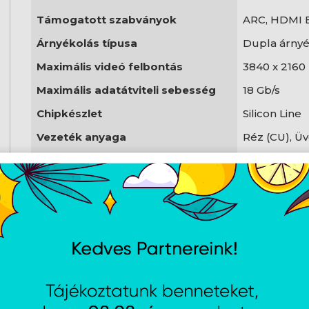
Támogatott szabványok
ARC, HDMI 
Árnyékolás típusa
Dupla árnyé
Maximális videó felbontás
3840 x 2160
Maximális adatátviteli sebesség
18 Gb/s
Chipkészlet
Silicon Line
Vezeték anyaga
Réz (CU), Ü
Csatlakozó
Aranyozott
Vezeték fonat
Műanyag ár
Szögletes csatlakozó
Nem
Szín
Fekete, Ezü
Bruttó súly
3166 g