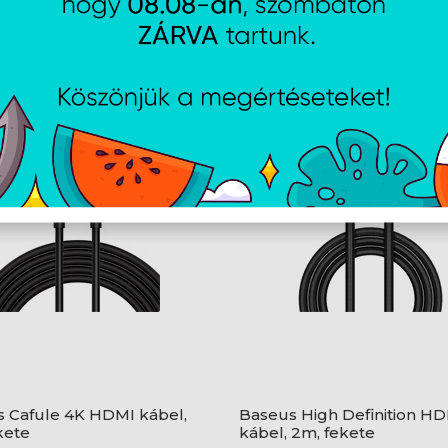
AJÁNLATUNKBÓL
 Cafule 4K HDMI kábel,
Baseus High Definition H
kete
kábel, 2m, fekete