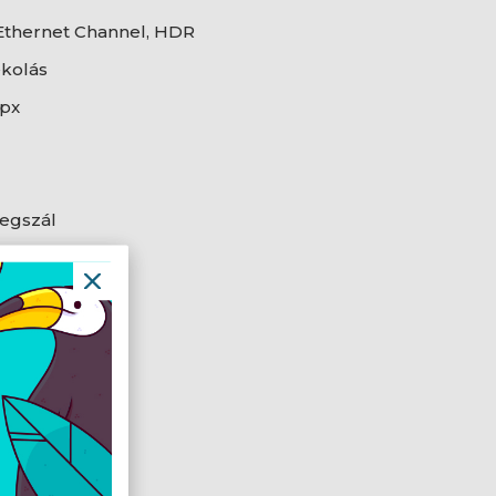
Ethernet Channel, HDR
kolás
 px
vegszál
nyékolás
st