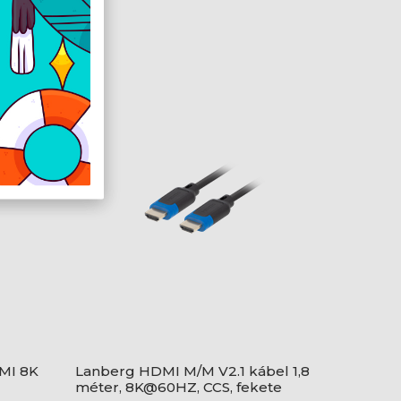
DMI 8K
Lanberg HDMI M/M V2.1 kábel 1,8
méter, 8K@60HZ, CCS, fekete