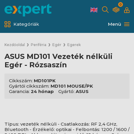
0
Kategóriák
Menü
Kezdőoldal
Periféria
Egér
Egerek
ASUS MD101 Vezeték nélküli
Egér - Rózsaszín
Cikkszám:
MD101PK
Gyártói cikkszám:
MD101 MOUSE/PK
Garancia:
24 hónap
Gyártó:
ASUS
Típus: vezeték nélküli - Csatlakozás: RF 2,4 GHz,
Bluetooth - Érzékelő: optikai - Felbontás: 1200 / 1600 /