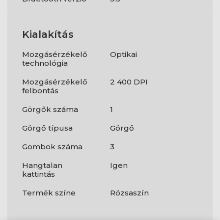
Kialakítás
Mozgásérzékelő
Optikai
technológia
Mozgásérzékelő
2 400 DPI
felbontás
Görgők száma
1
Görgő típusa
Görgő
Gombok száma
3
Hangtalan
Igen
kattintás
Termék színe
Rózsaszín