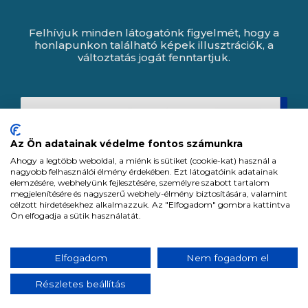
Felhívjuk minden látogatónk figyelmét, hogy a
honlapunkon található képek illusztrációk, a
változtatás jogát fenntartjuk.
Az Ön adatainak védelme fontos számunkra
Ahogy a legtöbb weboldal, a miénk is sütiket (cookie-kat) használ a
nagyobb felhasználói élmény érdekében. Ezt látogatóink adatainak
elemzésére, webhelyünk fejlesztésére, személyre szabott tartalom
megjelenítésére és nagyszerű webhely-élmény biztosítására, valamint
célzott hirdetésekhez alkalmazzuk. Az "Elfogadom" gombra kattintva
Ön elfogadja a sütik használatát.
Expert Zrt. © 1991 -
2026
.
Elfogadom
Nem fogadom el
Minden jog fenntartva. All rights reserved.
Részletes beállítás
Tervezte és készítette:
Vision-Software, az Octopus 8 ERP forgalmazója.