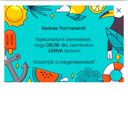
Tömeg és
méretek
Szélesség
103,6 mm
Mélység
62,4 mm
Magasság
40,2 mm
Tömeg
66 g
A weboldalon esetlegesen előforduló elektronikus feltöltési,
technikai hibákért felelősséget nem vállalunk.
AJÁNLATUNKBÓL