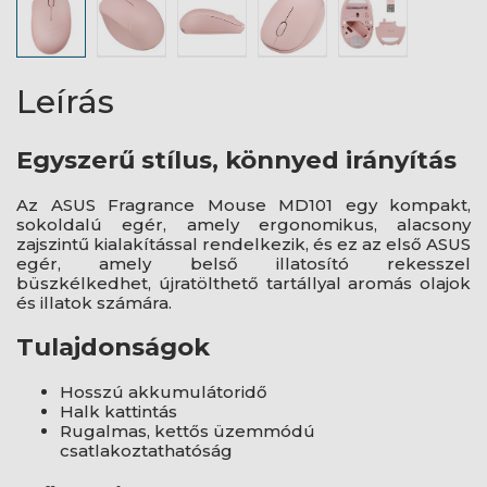
Leírás
Egyszerű stílus, könnyed irányítás
Az ASUS Fragrance Mouse MD101 egy kompakt,
sokoldalú egér, amely ergonomikus, alacsony
zajszintű kialakítással rendelkezik, és ez az első ASUS
egér, amely belső illatosító rekesszel
büszkélkedhet, újratölthető tartállyal aromás olajok
és illatok számára.
Tulajdonságok
Hosszú akkumulátoridő
Halk kattintás
Rugalmas, kettős üzemmódú
csatlakoztathatóság