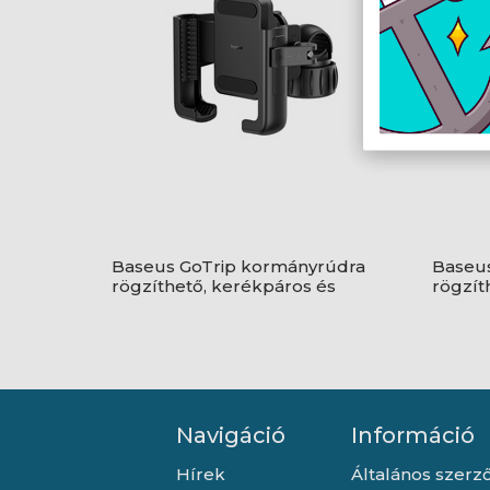
Baseus GoTrip kormányrúdra
Baseu
rögzíthető, kerékpáros és
rögzít
motoros telefontartó, fekete
telefon
Navigáció
Információ
Hírek
Általános szerző