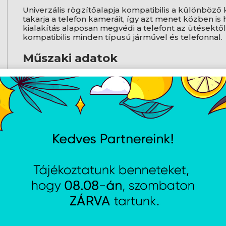
Univerzális rögzítőalapja kompatibilis a különböző
takarja a telefon kameráit, így azt menet közben is
kialakítás alaposan megvédi a telefont az ütésektől
kompatibilis minden típusú járművel és telefonnal.
Műszaki adatok
Rögzítés helye: kormányrúd (20–35 mm)
Készülék méret: 5,2–7,2" (60–90 mm szélessé
Méret: 116×105×129 mm
Tömeg: 278 g
AJÁNLATUNKBÓL