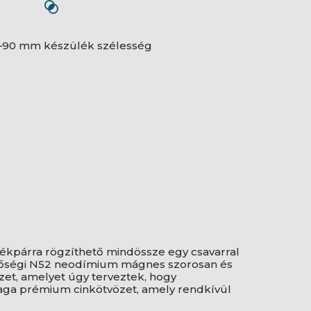
60–90 mm készülék szélesség
ékpárra rögzíthető mindössze egy csavarral
 minőségi N52 neodímium mágnes szorosan és
ezet, amelyet úgy terveztek, hogy
aga prémium cinkötvözet, amely rendkívül