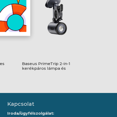
es
Baseus PrimeTrip 2-in-1
kerékpáros lámpa és
telefontartó, fekete
Kapcsolat
Iroda/ügyfélszolgálat: