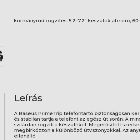
kormányrúd rögzítés, 5,2–7,2" készülék átmérő, 
Leírás
A Baseus PrimeTrip telefontartó biztonságosan ker
és stabilan tartja a telefont az egész út során. A
szilárdan rögzíti a készüléket. Megerősített szerk
megbirkózzon a különböző útviszonyokkal. Az any
ellenálló.