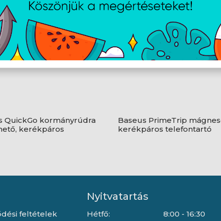
s QuickGo kormányrúdra
Baseus PrimeTrip mágnes
hető, kerékpáros
kerékpáros telefontartó
tartó, fekete
Nyitvatartás
dési feltételek
Hétfő:
8:00 - 16:30