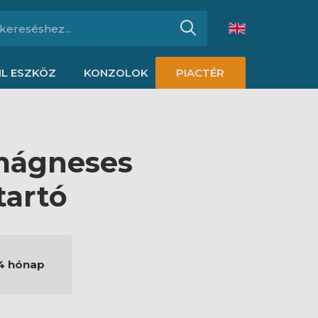
L ESZKÖZ
KONZOLOK
PIACTÉR
mágneses
tartó
4 hónap