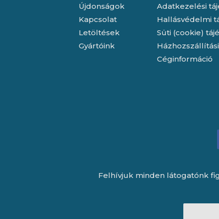
Újdonságok
Adatkezelési tá
Kapcsolat
Hallásvédelmi t
Letöltések
Süti (cookie) tá
Gyártóink
Házhozszállítás
Céginformáció
Felhívjuk minden látogatónk fig