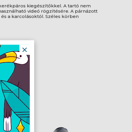
 kerékpáros kiegészítőkkel. A tartó nem
 használható videó rögzítésére. A párnázott
 és a karcolásoktól. Széles körben
g)