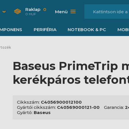
Raklap
0
Menü
0 HUF
MPONENS
PERIFÉRIA
NOTEBOOK & PC
MOBI
rtozék
Baseus PrimeTrip 
kerékpáros telefon
Cikkszám:
C4056900012100
Gyártói cikkszám:
C40569000121-00
Garancia:
2
Gyártó:
Baseus