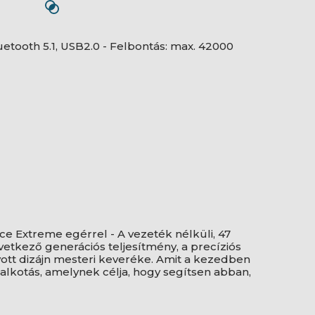
uetooth 5.1, USB2.0 - Felbontás: max. 42000
e Extreme egérrel - A vezeték nélküli, 47
tkező generációs teljesítmény, a precíziós
yott dizájn mesteri keveréke. Amit a kezedben
alkotás, amelynek célja, hogy segítsen abban,