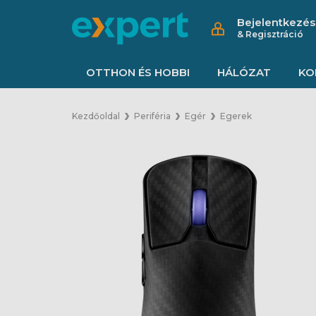
Bejelentkezés
& Regisztráció
OTTHON ÉS HOBBI
HÁLÓZAT
KO
Kezdőoldal
Periféria
Egér
Egerek