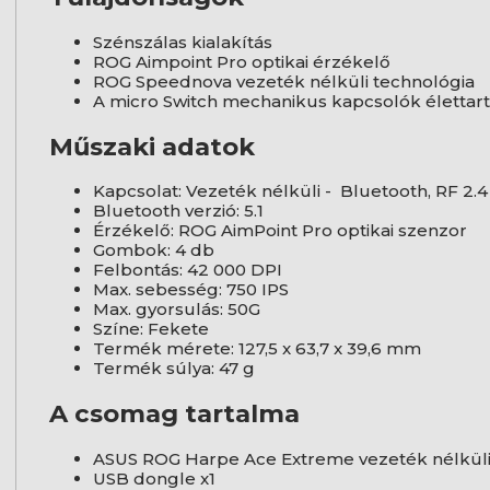
Szénszálas kialakítás
ROG Aimpoint Pro optikai érzékelő
ROG Speednova vezeték nélküli technológia
A micro Switch mechanikus kapcsolók élettarta
Műszaki adatok
Kapcsolat: Vezeték nélküli - Bluetooth, RF 2.
Bluetooth verzió: 5.1
Érzékelő: ROG AimPoint Pro optikai szenzor
Gombok: 4 db
Felbontás: 42 000 DPI
Max. sebesség: 750 IPS
Max. gyorsulás: 50G
Színe: Fekete
Termék mérete: 127,5 x 63,7 x 39,6 mm
Termék súlya: 47 g
A csomag tartalma
ASUS ROG Harpe Ace Extreme vezeték nélküli
USB dongle x1