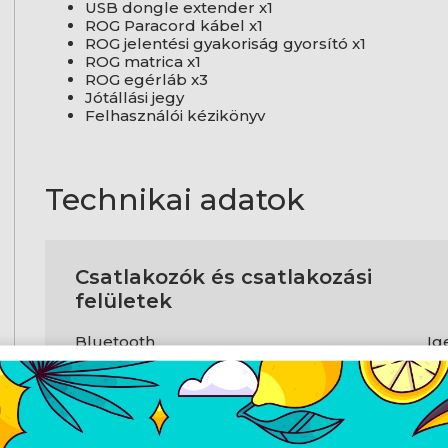
USB dongle extender x1
ROG Paracord kábel x1
ROG jelentési gyakoriság gyorsító x1
ROG matrica x1
ROG egérláb x3
Jótállási jegy
Felhasználói kézikönyv
Technikai adatok
Csatlakozók és csatlakozási
felületek
Bluetooth
Ig
Bluetooth verzió
5.1