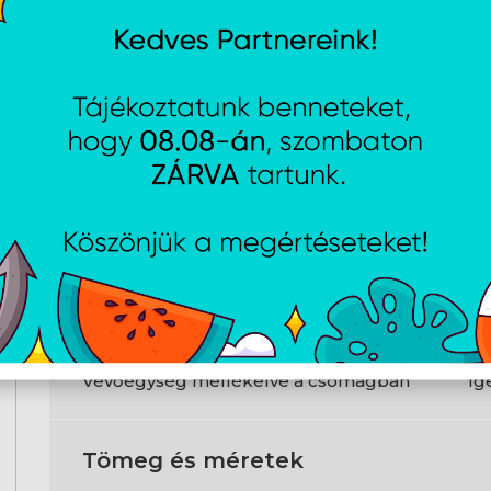
Kialakítás
Mozgásérzékelő technológia
Op
Mozgásérzékelő felbontás
42
Görgők száma
1
Gombok száma
4
Kábelhosszúság
2 
Termék színe
Fe
Csomagolási adatok
Vevőegység mellékelve a csomagban
Ig
Tömeg és méretek