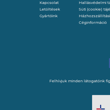
Kapcsolat
Hallásvédelmi t
Letöltések
Süti (cookie) tá
Gyártóink
Házhozszállítás
Céginformáció
Felhívjuk minden látogatónk fig