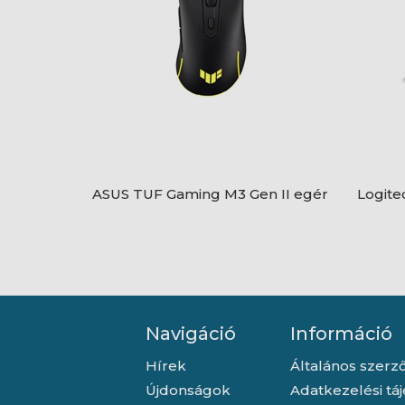
ASUS TUF Gaming M3 Gen II egér
Logite
Navigáció
Információ
Hírek
Általános szerző
Újdonságok
Adatkezelési tá