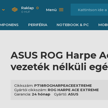
Raklap
0
Menü
0 HUF
MPONENS
PERIFÉRIA
NOTEBOOK & PC
MOBI
ASUS ROG Harpe A
vezeték nélküli egé
Cikkszám:
P718ROGHARPEACEEXTREME
Gyártói cikkszám:
ROG HARPE ACE EXTREME
Garancia:
24 hónap
Gyártó:
ASUS