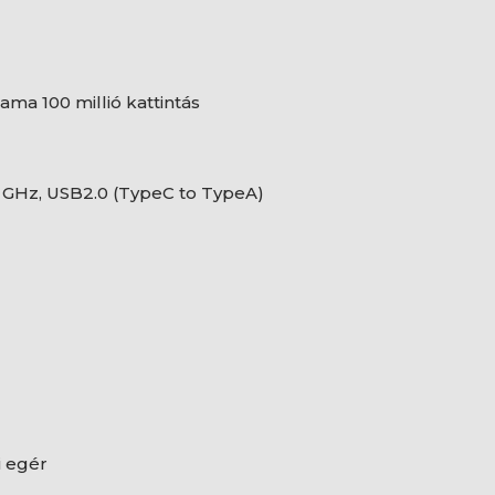
ma 100 millió kattintás
4 GHz, USB2.0 (TypeC to TypeA)
 egér