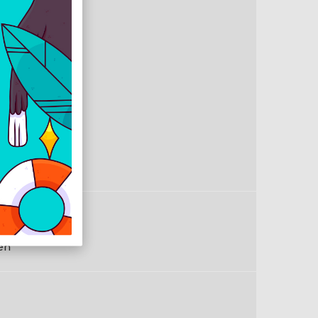
tikai
 000 DPI
m
kete
en