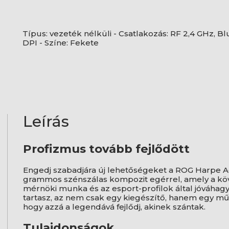
Típus: vezeték nélküli - Csatlakozás: RF 2,4 GHz, Bl
DPI - Színe: Fekete
Leírás
Profizmus tovább fejlődött
Engedj szabadjára új lehetőségeket a ROG Harpe Ac
grammos szénszálas kompozit egérrel, amely a köve
mérnöki munka és az esport-profilok által jóváhag
tartasz, az nem csak egy kiegészítő, hanem egy mű
hogy azzá a legendává fejlődj, akinek szántak.
Tulajdonságok