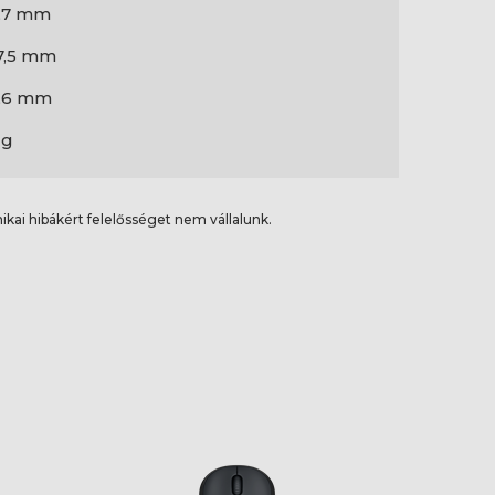
,7 mm
7,5 mm
,6 mm
 g
ikai hibákért felelősséget nem vállalunk.