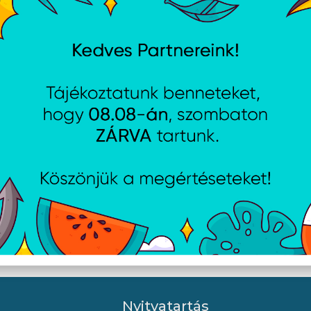
ch B110 Silent - Fekete
ASUS WT465 - Fekete
Nyitvatartás