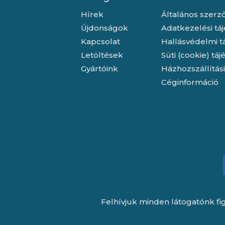
Hírek
Általános szerző
Újdonságok
Adatkezelési tá
Kapcsolat
Hallásvédelmi t
Letöltések
Süti (cookie) tá
Gyártóink
Házhozszállítás
Céginformáció
Felhívjuk minden látogatónk fig