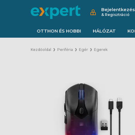
Bejelentkezés
& Regisztráció
OTTHON ÉS HOBBI
HÁLÓZAT
KO
Kezdőoldal
Periféria
Egér
Egerek