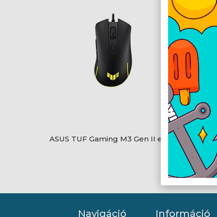
ASUS TUF Gaming M3 Gen II egér
Logite
Navigáció
Információ