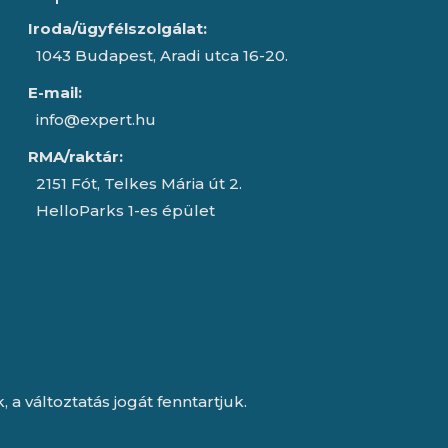
Iroda/ügyfélszolgálat:
1043 Budapest, Aradi utca 16-20.
E-mail:
info@expert.hu
RMA/raktár:
2151 Fót, Telkes Mária út 2.
HelloParks 1-es épület
a változtatás jogát fenntartjuk.