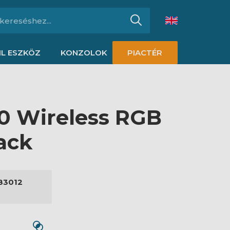
L ESZKÖZ
KONZOLOK
PIACTÉR
0 Wireless RGB
ack
83012