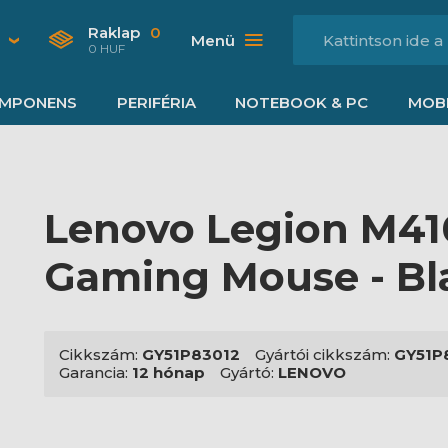
Raklap
0
Menü
0 HUF
MPONENS
PERIFÉRIA
NOTEBOOK & PC
MOBI
Lenovo Legion M41
Gaming Mouse - Bl
Cikkszám:
GY51P83012
Gyártói cikkszám:
GY51P
Garancia:
12 hónap
Gyártó:
LENOVO