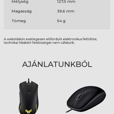
Mélység
127,5 mm
Magasság
39,6 mm
Tömeg
54 g
A weboldalon esetlegesen előforduló elektronikus feltöltési,
technikai hibákért felelősséget nem vállalunk.
AJÁNLATUNKBÓL