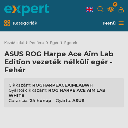
0
Kategóriák
Menü
Kezdőoldal
Periféria
Egér
Egerek
ASUS ROG Harpe Ace Aim Lab
Edition vezeték nélküli egér -
Fehér
Cikkszám:
ROGHARPEACEAIMLABWH
Gyártói cikkszám:
ROG HARPE ACE AIM LAB
WHITE
Garancia:
24 hónap
Gyártó:
ASUS