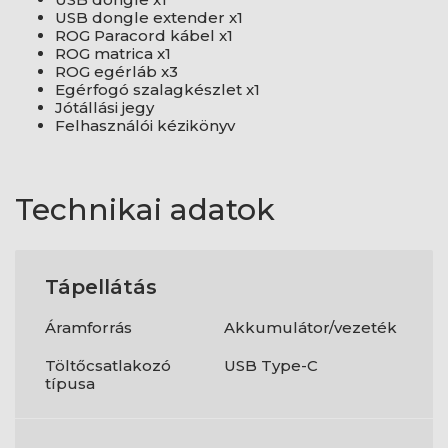
USB dongle extender x1
ROG Paracord kábel x1
ROG matrica x1
ROG egérláb x3
Egérfogó szalagkészlet x1
Jótállási jegy
Felhasználói kézikönyv
Technikai adatok
Tápellátás
Áramforrás
Akkumulátor/vezeték
Töltőcsatlakozó
USB Type-C
típusa