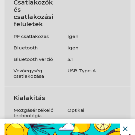
Csatlakozók
és
csatlakozási
felületek
RF csatlakozás
Igen
Bluetooth
Igen
Bluetooth verzió
5.1
Vevőegység
USB Type-A
csatlakozása
Kialakítás
Mozgásérzékelő
Optikai
technológia
Mozgásérzékelő
36 000 DPI
felbontás