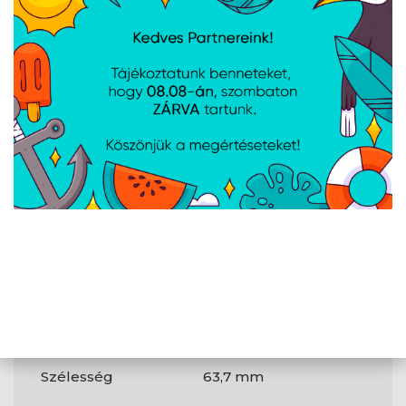
Görgők száma
1
Gombok száma
5
Termék színe
Fehér
Csomagolási
adatok
Vevőegység
Igen
mellékelve a
csomagban
Tömeg és
méretek
Szélesség
63,7 mm