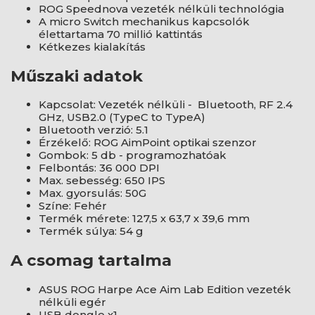
ROG Speednova vezeték nélküli technológia
A micro Switch mechanikus kapcsolók
élettartama 70 millió kattintás
Kétkezes kialakítás
Műszaki adatok
Kapcsolat: Vezeték nélküli - Bluetooth, RF 2.4
GHz, USB2.0 (TypeC to TypeA)
Bluetooth verzió: 5.1
Érzékelő: ROG AimPoint optikai szenzor
Gombok: 5 db - programozhatóak
Felbontás: 36 000 DPI
Max. sebesség: 650 IPS
Max. gyorsulás: 50G
Színe: Fehér
Termék mérete: 127,5 x 63,7 x 39,6 mm
Termék súlya: 54 g
A csomag tartalma
ASUS ROG Harpe Ace Aim Lab Edition vezeték
nélküli egér
USB dongle x1