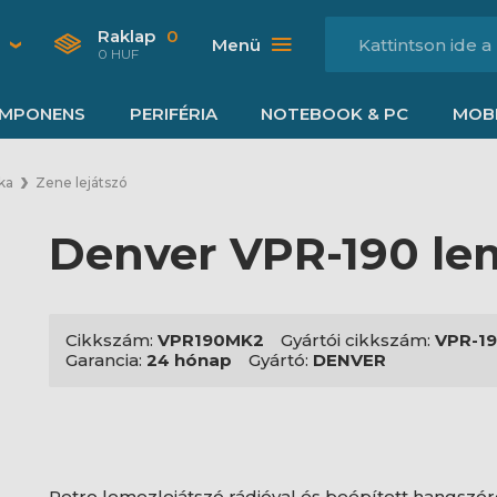
Raklap
0
Menü
0 HUF
MPONENS
PERIFÉRIA
NOTEBOOK & PC
MOBI
ka
Zene lejátszó
Denver VPR-190 le
Cikkszám:
VPR190MK2
Gyártói cikkszám:
VPR-1
Garancia:
24 hónap
Gyártó:
DENVER
Retro lemezlejátszó rádióval és beépített hangszó