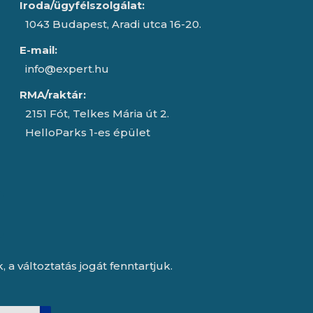
Iroda/ügyfélszolgálat:
1043 Budapest, Aradi utca 16-20.
E-mail:
info@expert.hu
RMA/raktár:
2151 Fót, Telkes Mária út 2.
HelloParks 1-es épület
a változtatás jogát fenntartjuk.