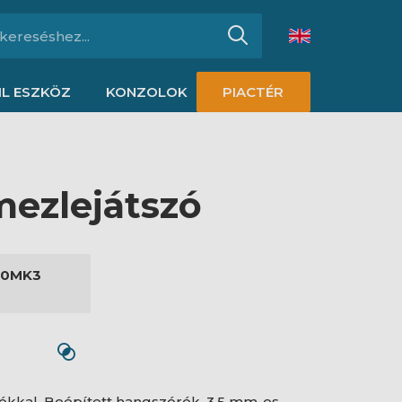
L ESZKÖZ
KONZOLOK
PIACTÉR
mezlejátszó
90MK3
rókkal, Beépített hangszórók, 3,5 mm-es