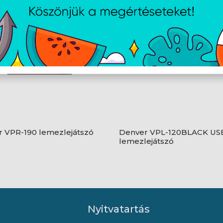
 VPR-190 lemezlejátszó
Denver VPL-120BLACK US
lemezlejátszó
Nyitvatartás