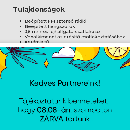
Tulajdonságok
Beépített FM sztereó rádió
Beépített hangszórók
3,5 mm-es fejhallgató-csatlakozó
Vonalkimenet az erősítő csatlakoztatásához
Kerámia tű
Lejátszható bakelit: 33 1/3, 45 és 78 RPM
Termék mérete: 320 x 295 x 145 mm
Termék súlya: 2,5 kg
Termék gyártói oldala
AJÁNLATUNKBÓL