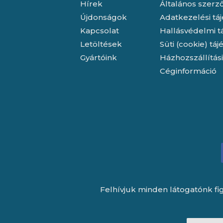
Hírek
Általános szerző
Újdonságok
Adatkezelési tá
Kapcsolat
Hallásvédelmi t
Letöltések
Süti (cookie) tá
Gyártóink
Házhozszállítás
Céginformáció
Felhívjuk minden látogatónk fig