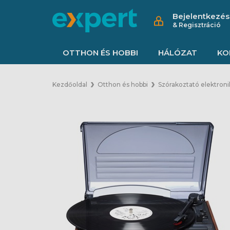
Bejelentkezés
& Regisztráció
OTTHON ÉS HOBBI
HÁLÓZAT
KO
Kezdőoldal
Otthon és hobbi
Szórakoztató elektroni