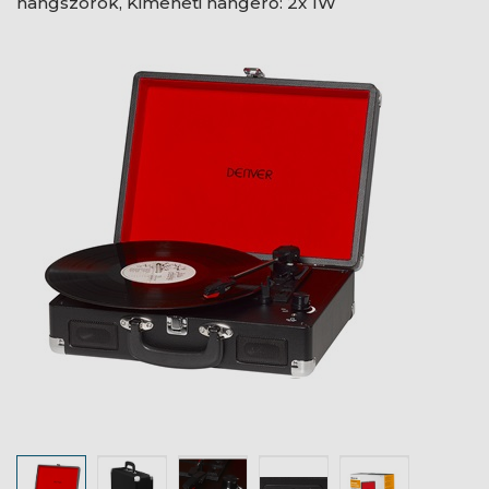
hangszórók, Kimeneti hangerő: 2x 1W