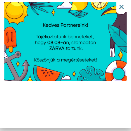
Denver VPL-230LW
Denver VPR-190
lemezlejátszó
lemezlejátszó