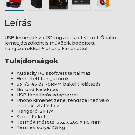
Leírás
USB lemezjátszó PC-rögzítő szoftverrel. Önálló
lemezjátszóként is működik beépített
hangszórókkal + phono kimenettel.
Tulajdonságok
Audacity PC szoftvert tartalmaz
Beépített hangszórók
33 1/3, 45 és 78RPM bakelit lejátszás
Bőrönd kialakítás
USB tápellátás adapterrel
Phono kimenet zenei rendszerhez való
csatlakoztatáshoz
Hangerő: 2x 1W
Színe: Fekete
Termék mérete: 352 x 265 x 115 mm
Termék súlya: 2,5 kg