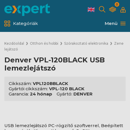
0
Kategóriák
Menü
Kezdőoldal
Otthon és hobbi
Szórakoztató elektronika
Zene
lejátszó
Denver VPL-120BLACK USB
lemezlejátszó
Cikkszám:
VPL120BBLACK
Gyártói cikkszám:
VPL-120 BLACK
Garancia:
24 hónap
Gyártó:
DENVER
USB lemezlejátszó PC-rögzítő szoftverrel, Beépített