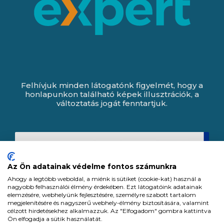
Felhívjuk minden látogatónk figyelmét, hogy a
honlapunkon található képek illusztrációk, a
változtatás jogát fenntartjuk.
Az Ön adatainak védelme fontos számunkra
Ahogy a legtöbb weboldal, a miénk is sütiket (cookie-kat) használ a
nagyobb felhasználói élmény érdekében. Ezt látogatóink adatainak
elemzésére, webhelyünk fejlesztésére, személyre szabott tartalom
megjelenítésére és nagyszerű webhely-élmény biztosítására, valamint
célzott hirdetésekhez alkalmazzuk. Az "Elfogadom" gombra kattintva
Ön elfogadja a sütik használatát.