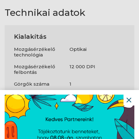
Technikai adatok
Kialakítás
Mozgásérzékelő
Optikai
technológia
Mozgásérzékelő
12 000 DPI
felbontás
Görgők száma
1
Görgő típusa
Görgő
Gombok száma
6
Programozható
5
gombok száma
Világítás színe
Multi