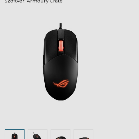
Szoftver: Armoury Crate