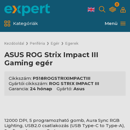
0
Kategóriák
Menü
Kezdőoldal
Periféria
Egér
Egerek
ASUS ROG Strix Impact III
Gaming egér
Cikkszám:
P518ROGSTRIXIMPACTIII
Gyártói cikkszám:
ROG STRIX IMPACT III
Garancia:
24 hónap
Gyártó:
Asus
12000 DPI, 5 programozható gomb, Aura Sync RGB
Lighting, USB2.0 csatlakozás (USB Type-C to Type-A),