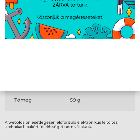
Kábelhosszúság
2 m
Termék színe
Fekete
Tömeg és
méretek
Szélesség
126 mm
Mélység
62 mm
Magasság
39 mm
Tömeg
59 g
A weboldalon esetlegesen előforduló elektronikus feltöltési,
technikai hibákért felelősséget nem vállalunk.