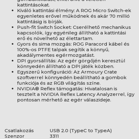
kattintásokat.
Kiváló kattintási élmény: A ROG Micro Switch-ek
egyenletes erővel működnek és akár 70 millió
kattintásig is bírják.
Push-fit Switch Socket: Cserélhető mechanikus
kapcsolók, így egyénileg állítható a kattintási
erő és növelhető az élettartam.
Gyors és sima mozgás: ROG Paracord kábel és
100%-os PTFE talpak segítik a könnyű,
akadálymentes egérmozgatást.
DPI gyorsállítás: Az egér görgőjén keresztül
könnyedén állítható a DPI játék közben.
Egyszerű konfiguráció: Az Armoury Crate
szoftverrel könnyedén beállítható a gombok
funkciója és az RGB világítás színe.
NVIDIA® Reflex támogatás: Hivatalosan is
tesztelt a NVIDIA Reflex Latency Analyzerrel, így
pontosan mérhető az egér válaszideje.
Csatlakozás
USB 2.0 (TypeC to TypeA)
Szenzor
3311