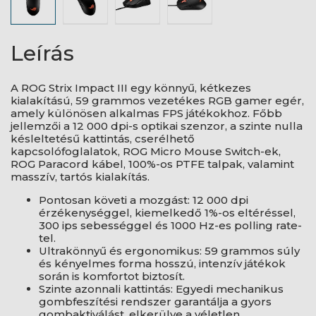
Leírás
A ROG Strix Impact III egy könnyű, kétkezes
kialakítású, 59 grammos vezetékes RGB gamer egér,
amely különösen alkalmas FPS játékokhoz. Főbb
jellemzői a 12 000 dpi-s optikai szenzor, a szinte nulla
késleltetésű kattintás, cserélhető
kapcsolófoglalatok, ROG Micro Mouse Switch-ek,
ROG Paracord kábel, 100%-os PTFE talpak, valamint
masszív, tartós kialakítás.
Pontosan követi a mozgást: 12 000 dpi
érzékenységgel, kiemelkedő 1%-os eltéréssel,
300 ips sebességgel és 1000 Hz-es polling rate-
tel.
Ultrakönnyű és ergonomikus: 59 grammos súly
és kényelmes forma hosszú, intenzív játékok
során is komfortot biztosít.
Szinte azonnali kattintás: Egyedi mechanikus
gombfeszítési rendszer garantálja a gyors
gombaktiválást, elkerülve a véletlen