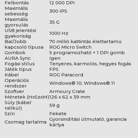
Felbontás
12 000 DPI
Maximális
300 IPS
sebesség
Maximális
35 G
gyorsulás
USB jelentési
1000 Hz
gyakoriság
Bal/Jobb
70 millió kattintás élettartamú
kapcsoló típusa
ROG Micro Switch
Gombok
5 programozható + 1 DPI gomb
AURA Sync
Igen
Fogási stílus
Tenyeres, karmolós, hegyes fogás
Játék típus
FPS
Kábel
ROG Paracord
Operációs
Windows® 10, Windows® 11
rendszer
Szoftver
Armoury Crate
Méretek (HxSzxM)
126 x 62 x 39 mm
Súly (kábel
59 g
nélkül)
Szín
Fekete
Gyorsindítási útmutató, garancia
Csomag tartalma
kártya