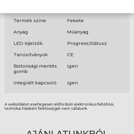
adatátviteli
sebesség
Termék színe
Fekete
Anyag
Műanyag
LED-kijelzők
Progress;Státusz
Tanúsítványok
CE
Biztonsági mentés
Igen
gomb
Integrált kapcsoló
Igen
A weboldalon esetlegesen előforduló elektronikus feltöltési,
technikai hibákért felelősséget nem vállalunk.
AJÁNLATUNKBÓL