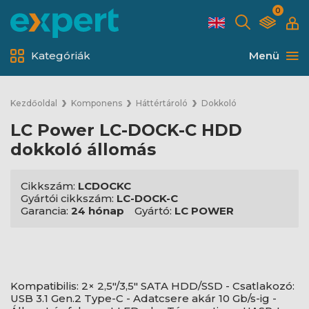
0
Kategóriák
Menü
Kezdőoldal
Komponens
Háttértároló
Dokkoló
LC Power LC-DOCK-C HDD
dokkoló állomás
Cikkszám:
LCDOCKC
Gyártói cikkszám:
LC-DOCK-C
Garancia:
24 hónap
Gyártó:
LC POWER
Kompatibilis: 2× 2,5"/3,5" SATA HDD/SSD - Csatlakozó:
USB 3.1 Gen.2 Type-C - Adatcsere akár 10 Gb/s-ig -