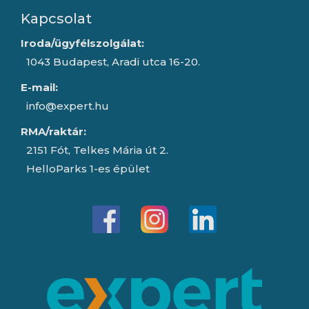
Kapcsolat
Iroda/ügyfélszolgálat:
1043 Budapest, Aradi utca 16-20.
E-mail:
info@expert.hu
RMA/raktár:
2151 Fót, Telkes Mária út 2.
HelloParks 1-es épület