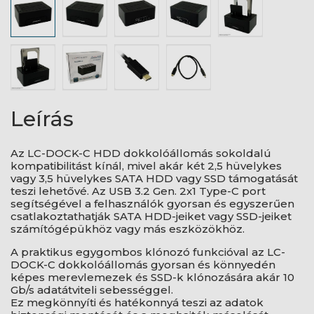
Leírás
Az LC-DOCK-C HDD dokkolóállomás sokoldalú
kompatibilitást kínál, mivel akár két 2,5 hüvelykes
vagy 3,5 hüvelykes SATA HDD vagy SSD támogatását
teszi lehetővé. Az USB 3.2 Gen. 2x1 Type-C port
segítségével a felhasználók gyorsan és egyszerűen
csatlakoztathatják SATA HDD-jeiket vagy SSD-jeiket
számítógépükhöz vagy más eszközökhöz.
A praktikus egygombos klónozó funkcióval az LC-
DOCK-C dokkolóállomás gyorsan és könnyedén
képes merevlemezek és SSD-k klónozására akár 10
Gb/s adatátviteli sebességgel.
Ez megkönnyíti és hatékonnyá teszi az adatok