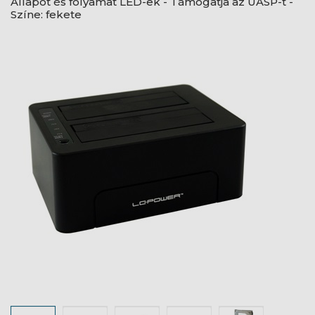
Állapot és folyamat LED-ek - Támogatja az UASP-t -
Színe: fekete