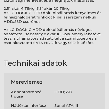
biztonsági mentését és a meghajtók másolását.
2,5″ akár 4 TB-ig, 3,5″ akár 20 TB-ig
Az LC-DOCK-C HDD dokkolóállomás kényelmes és
felhasználóbarát funkciót kínál szerszám nélküli
HDD/SSD cseréhez.
Az LC-DOCK-C HDD dokkolóállomás névleges
adatátviteli sebessége akár 10 Gb/s, amely lehetővé
teszi a villámgyors adatátvitelt a számítógép és a
csatlakoztatott SATA HDD-k vagy SSD-k között.
Technikai adatok
Merevlemez
Az adathordozó
HDD;SSD
típusa
Háttértár interfész
Serial ATA III