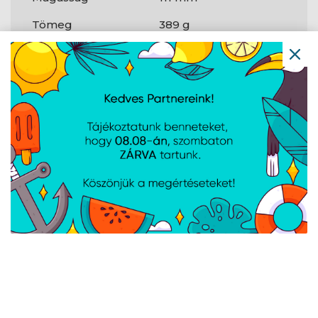
Tömeg
389 g
Csatlakozók
és
csatlakozási
felületek
Host
USB 3.2 Gen 2 (3.1
csatlakozófelület
Gen 2) Type-C
USB 3.2 Gen 2 (3.1
1
Gen 2)
csatlakozók
száma
Jellemzők
Maximális
10 Gbit/s