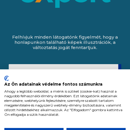
Felhívjuk minden látogatónk figyelmét, hogy a
honlapunkon található képek illusztrációk, a
változtatás jogát fenntartjuk.
Az Ön adatainak védelme fontos számunkra
Ahogy a legtöbb weboldal, a miénk is sütiket (cookie-kat) használ a
nagyobb felhasználói élmény érdekében. Ezt látogatóink adatainak
elemzésére, webhelyünk fejlesztésére, személyre szabott tartalom
megjelenítésére és nagyszerű webhely-élmény biztosítására, valamint
célzott hirdetésekhez alkalmazzuk. Az "Elfogadom" gombra kattintva
Ön elfogadja a sütik használatát.
Expert Zrt. © 1991 -
2026
.