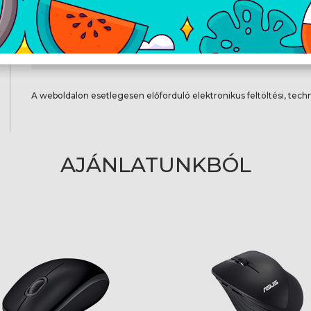
Magasság
3
Tömeg
72
A weboldalon esetlegesen előforduló elektronikus feltöltési, techn
AJÁNLATUNKBÓL