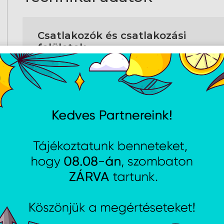
Csatlakozók és csatlakozási
felületek
Bluetooth verzió
5.
Kialakítás
Mozgási felbontás
7 
Termék színe
Fe
Tömeg és méretek
Szélesség
6
Mélység
10