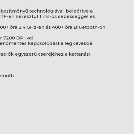
ljesítményű technológiával, beleértve a
s RF-en keresztül 1 ms-os sebességgel és
00+ óra 2,4 GHz-en és 400+ óra Bluetooth-on
r 7200 DPI-vel
kkenőmentes kapcsolódást a legkevésbé
csolók egyszerű cseréjéhez a kattanási
uetooth
)