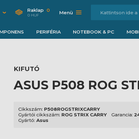
Raklap
0
Menü
0 HUF
MPONENS
PERIFÉRIA
NOTEBOOK & PC
MOBI
KIFUTÓ
ASUS P508 ROG ST
Cikkszám:
P508ROGSTRIXCARRY
Gyártói cikkszám:
ROG STRIX CARRY
Garancia:
2
Gyártó:
Asus