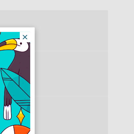
0
200 DPI
kete
2 mm
1 mm