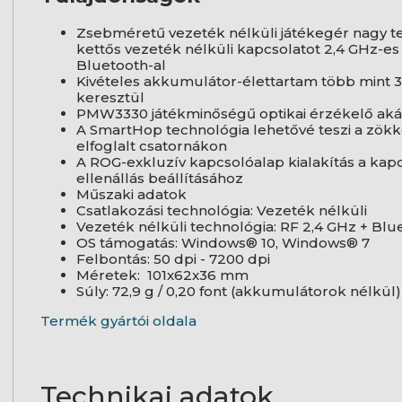
Zsebméretű vezeték nélküli játékegér nagy te
kettős vezeték nélküli kapcsolatot 2,4 GHz-e
Bluetooth-al
Kivételes akkumulátor-élettartam több mint 3
keresztül
PMW3330 játékminőségű optikai érzékelő aká
A SmartHop technológia lehetővé teszi a zö
elfoglalt csatornákon
A ROG-exkluzív kapcsolóalap kialakítás a kap
ellenállás beállításához
Műszaki adatok
Csatlakozási technológia: Vezeték nélküli
Vezeték nélküli technológia: RF 2,4 GHz + Bl
OS támogatás: Windows® 10, Windows® 7
Felbontás: 50 dpi - 7200 dpi
Méretek: 101x62x36 mm
Súly: 72,9 g / 0,20 font (akkumulátorok nélkül
Termék gyártói oldala
Technikai adatok