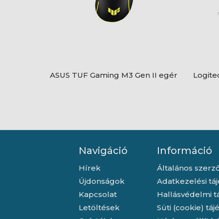
ASUS TUF Gaming M3 Gen II egér
Logite
Navigáció
Információ
Hírek
Általános szerző
Újdonságok
Adatkezelési tá
Kapcsolat
Hallásvédelmi t
Letöltések
Süti (cookie) tá