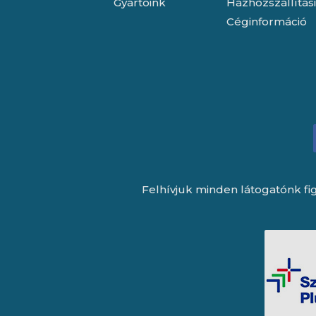
Gyártóink
Házhozszállítás
Céginformáció
Felhívjuk minden látogatónk fig