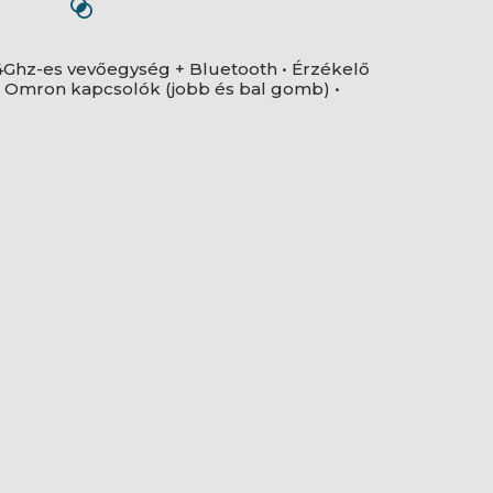
2.4Ghz-es vevőegység + Bluetooth • Érzékelő
0M Omron kapcsolók (jobb és bal gomb) •