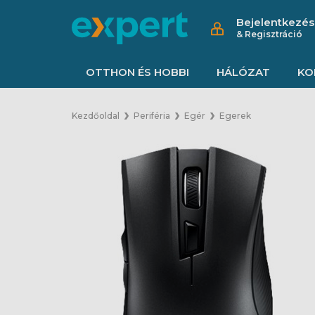
Bejelentkezés
& Regisztráció
OTTHON ÉS HOBBI
HÁLÓZAT
KO
Kezdőoldal
Periféria
Egér
Egerek