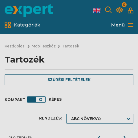
0
Kategóriák
Menü
Kezdőoldal
Mobil eszköz
Tartozék
Tartozék
SZŰRÉSI FELTÉTELEK
KÉPES
RENDEZÉS:
180 TERMÉK