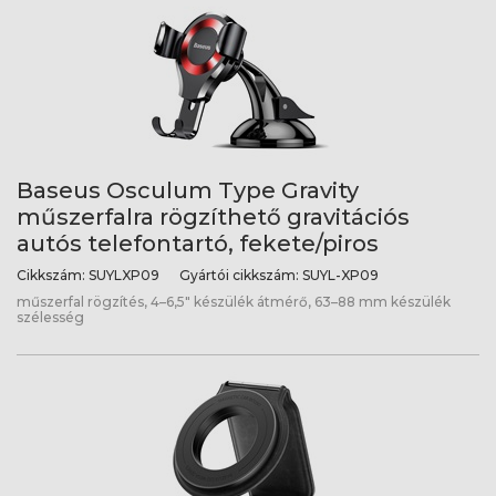
Baseus Osculum Type Gravity
műszerfalra rögzíthető gravitációs
autós telefontartó, fekete/piros
Cikkszám:
SUYLXP09
Gyártói cikkszám:
SUYL-XP09
műszerfal rögzítés, 4–6,5" készülék átmérő, 63–88 mm készülék
szélesség