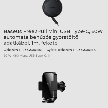
Baseus Free2Pull Mini USB Type-C, 60W
automata behúzós gyorstöltő
adatkábel, 1m, fekete
Cikkszám:
P1036450011101
Gyártói cikkszám:
P10364500111-01
60 W, 480 Mbps, USB Type-C, 1 m