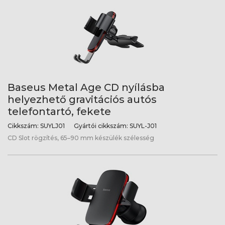
Baseus Metal Age CD nyílásba
helyezhető gravitációs autós
telefontartó, fekete
Cikkszám:
SUYLJ01
Gyártói cikkszám:
SUYL-J01
CD Slot rögzítés, 65–90 mm készülék szélesség