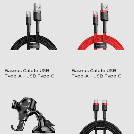
Baseus Cafule USB
Baseus Cafule USB
Type-A – USB Type-C,
Type-A – USB Type-C,
18W gyorstöltő
18W gyorstöltő
adatkábel, 1m,
adatkábel, 1m, piros
fekete/szürke