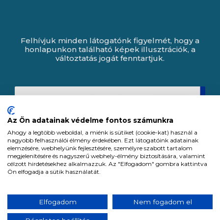
Felhívjuk minden látogatónk figyelmét, hogy a
honlapunkon található képek illusztrációk, a
változtatás jogát fenntartjuk.
Az Ön adatainak védelme fontos számunkra
Ahogy a legtöbb weboldal, a miénk is sütiket (cookie-kat) használ a
nagyobb felhasználói élmény érdekében. Ezt látogatóink adatainak
elemzésére, webhelyünk fejlesztésére, személyre szabott tartalom
megjelenítésére és nagyszerű webhely-élmény biztosítására, valamint
célzott hirdetésekhez alkalmazzuk. Az "Elfogadom" gombra kattintva
Ön elfogadja a sütik használatát.
Expert Zrt. © 1991 -
2026
.
Elfogadom
Nem fogadom el
Minden jog fenntartva. All rights reserved.