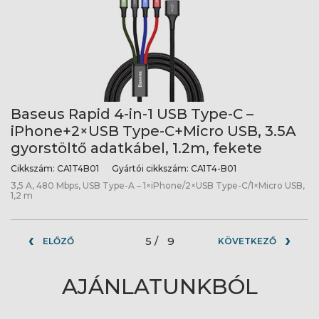
Baseus Rapid 4-in-1 USB Type-C –
iPhone+2×USB Type-C+Micro USB, 3.5A
gyorstöltő adatkábel, 1.2m, fekete
Cikkszám:
CA1T4B01
Gyártói cikkszám:
CA1T4-B01
3,5 A, 480 Mbps, USB Type-A – 1×iPhone/2×USB Type-C/1×Micro USB,
1,2 m
5 /
9
ELŐZŐ
KÖVETKEZŐ
AJÁNLATUNKBÓL