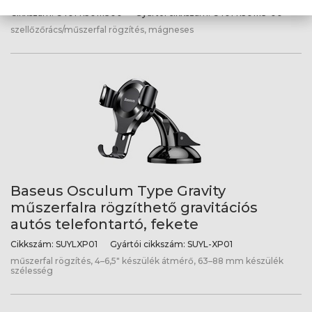
Cikkszám:
C4014150111300
Gyártói cikkszám:
C40141501113-00
szellőzőrács/műszerfal rögzítés, mágneses
Baseus Osculum Type Gravity
műszerfalra rögzíthető gravitációs
autós telefontartó, fekete
Cikkszám:
SUYLXP01
Gyártói cikkszám:
SUYL-XP01
műszerfal rögzítés, 4–6,5" készülék átmérő, 63–88 mm készülék
szélesség