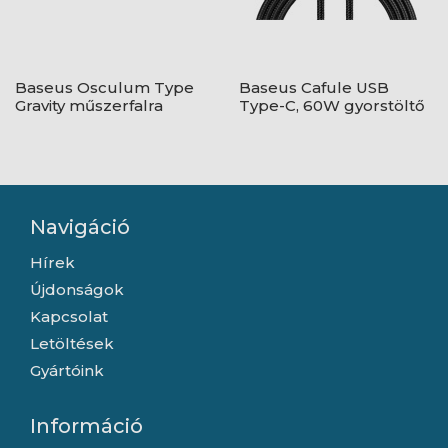
Baseus Osculum Type
Baseus Cafule USB
Gravity műszerfalra
Type-C, 60W gyorstöltő
rögzíthető gravitációs
adatkábel, 1m,
autós telefontartó,
fekete/piros
fekete
Navigáció
Hírek
Újdonságok
Kapcsolat
Letöltések
Gyártóink
Információ