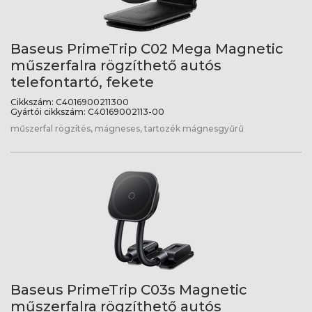
Baseus PrimeTrip C02 Mega Magnetic
műszerfalra rögzíthető autós
telefontartó, fekete
Cikkszám:
C4016900211300
Gyártói cikkszám:
C40169002113-00
műszerfal rögzítés, mágneses, tartozék mágnesgyűrű
Baseus PrimeTrip C03s Magnetic
műszerfalra rögzíthető autós