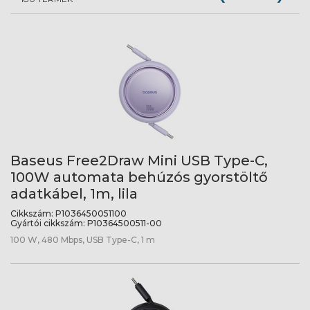
Baseus Free2Draw Mini USB Type-C,
100W automata behúzós gyorstöltő
adatkábel, 1m, lila
Cikkszám:
P1036450051100
Gyártói cikkszám:
P10364500511-00
100 W, 480 Mbps, USB Type-C, 1 m