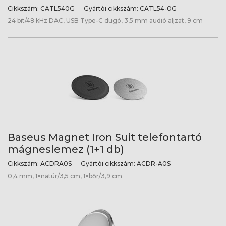
Cikkszám:
CATL540G
Gyártói cikkszám:
CATL54-0G
24 bit/48 kHz DAC, USB Type-C dugó, 3,5 mm audió aljzat, 9 cm
Baseus Magnet Iron Suit telefontartó
mágneslemez (1+1 db)
Cikkszám:
ACDRA0S
Gyártói cikkszám:
ACDR-A0S
0,4 mm, 1×natúr/3,5 cm, 1×bőr/3,9 cm