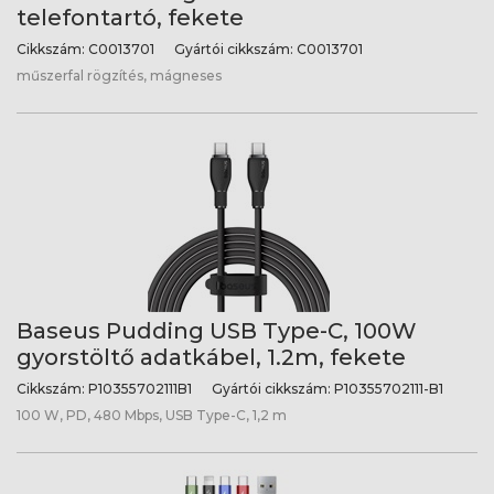
telefontartó, fekete
Cikkszám:
C0013701
Gyártói cikkszám:
C0013701
műszerfal rögzítés, mágneses
Baseus Pudding USB Type-C, 100W
gyorstöltő adatkábel, 1.2m, fekete
Cikkszám:
P10355702111B1
Gyártói cikkszám:
P10355702111-B1
100 W, PD, 480 Mbps, USB Type-C, 1,2 m