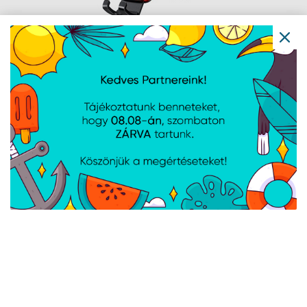
Baseus Metal Age II szellőzőrácsra
rögzíthető gravitációs autós
telefontartó, fekete
Cikkszám:
SUJS000001
Gyártói cikkszám:
SUJS000001
szellőzőrács rögzítés, 4,7–6,7" készülék átmérő
Baseus NeoGravity Magnetic
szellőzőrácsra, műszerfalra rögzíthető
autós telefontartó, fekete