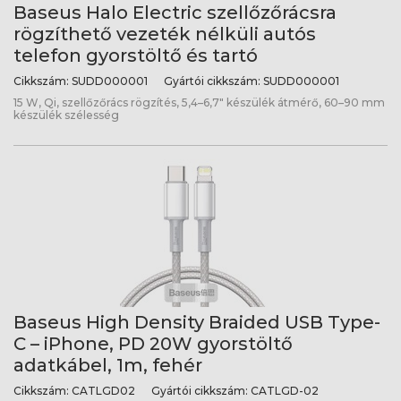
Baseus Halo Electric szellőzőrácsra
rögzíthető vezeték nélküli autós
telefon gyorstöltő és tartó
Cikkszám:
SUDD000001
Gyártói cikkszám:
SUDD000001
15 W, Qi, szellőzőrács rögzítés, 5,4–6,7" készülék átmérő, 60–90 mm
készülék szélesség
Baseus High Density Braided USB Type-
C – iPhone, PD 20W gyorstöltő
adatkábel, 1m, fehér
Cikkszám:
CATLGD02
Gyártói cikkszám:
CATLGD-02