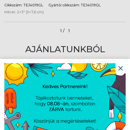
Cikkszám:
TEJ4019GL
Gyártói cikkszám:
TEJ4019GL
Méret: 2×3" (5×7,6 cm)
1 /
1
AJÁNLATUNKBÓL