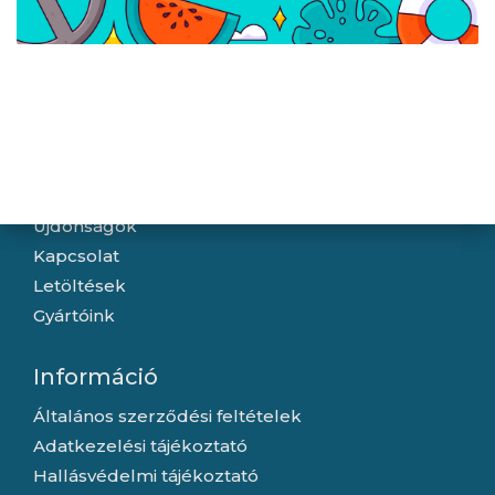
Denver MBP-32B
Bluetooth hőnyomtató
Navigáció
Hírek
Újdonságok
Kapcsolat
Letöltések
Gyártóink
Információ
Általános szerződési feltételek
Adatkezelési tájékoztató
Hallásvédelmi tájékoztató