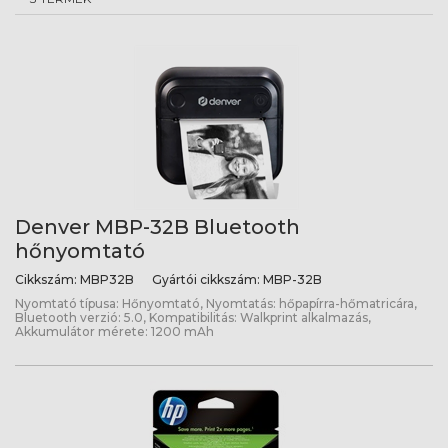
Denver MBP-32B Bluetooth
hőnyomtató
Cikkszám:
MBP32B
Gyártói cikkszám:
MBP-32B
Nyomtató típusa: Hőnyomtató, Nyomtatás: hőpapírra-hőmatricára,
Bluetooth verzió: 5.0, Kompatibilitás: Walkprint alkalmazás,
Akkumulátor mérete: 1200 mAh