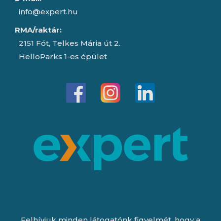
info@expert.hu
RMA/raktár:
2151 Fót, Telkes Mária út 2.
HelloParks 1-es épület
Felhívjuk minden látogatónk figyelmét, hogy a