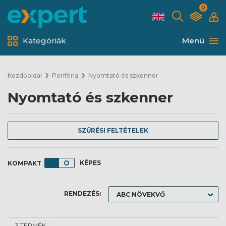
0
Kategóriák
Menü
Kezdőoldal
Periféria
Nyomtató és szkenner
Nyomtató és szkenner
SZŰRÉSI FELTÉTELEK
KÉPES
RENDEZÉS:
3 TERMÉK