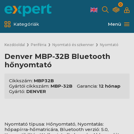
0
Kategóriák
Menü
Kezdőoldal
Periféria
Nyomtató és szkenner
Nyomtató
Denver MBP-32B Bluetooth
hőnyomtató
Cikkszám:
MBP32B
Gyártói cikkszám:
MBP-32B
Garancia:
12 hónap
Gyártó:
DENVER
Nyomtató típusa: Hőnyomtató, Nyomtatás:
hőpapírra-hőmatricára, Bluetooth verzió: 5.0,