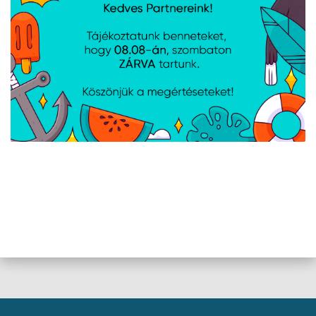
AJÁNLATUNKBÓL
Denver MBP-32B
Bluetooth hőnyomtató