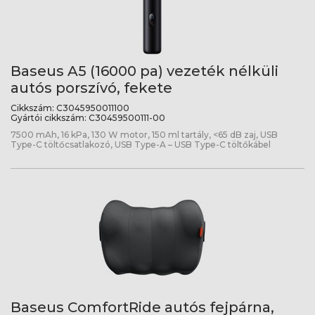
Baseus A5 (16000 pa) vezeték nélküli
autós porszívó, fekete
Cikkszám:
C3045950011100
Gyártói cikkszám:
C30459500111-00
7500 mAh, 16 kPa, 130 W motor, 150 ml tartály, <65 dB zaj, USB
Type-C töltőcsatlakozó, USB Type-A – USB Type-C töltőkábel
Baseus ComfortRide autós fejpárna,