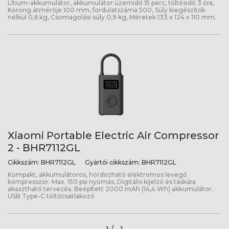
Lítium-akkumulátor, akkumulátor üzemidő 15 perc, töltésidő 3 óra,
Korong átmérője 100 mm, fordulatszáma 500, Súly kiegészítők
nélkül 0,6 kg, Csomagolási súly 0,9 kg, Méretek 133 x 124 x 110 mm.
Xiaomi Portable Electric Air Compressor
2 - BHR7112GL
Cikkszám:
BHR7112GL
Gyártói cikkszám:
BHR7112GL
Kompakt, akkumulátoros, hordozható elektromos levegő
kompresszor. Max. 150 psi nyomás, Digitális kijelző és táskára
akasztható tervezés. Beépített 2000 mAh (14,4 Wh) akkumulátor.
USB Type-C töltőcsatlakozó
1 /
1