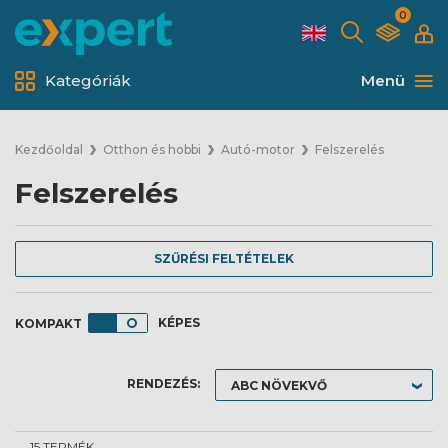
0
Kategóriák
Menü
Kezdőoldal
Otthon és hobbi
Autó-motor
Felszerelés
Felszerelés
SZŰRÉSI FELTÉTELEK
KÉPES
RENDEZÉS:
15 TERMÉK