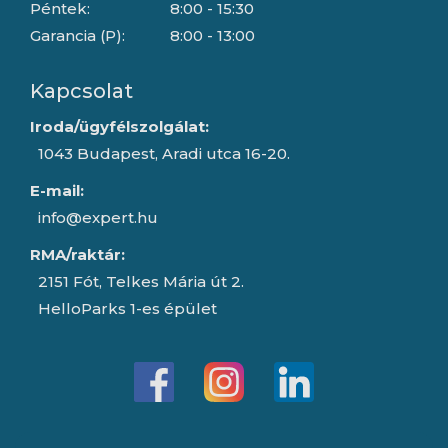
Péntek:
8:00 - 15:30
Garancia (P):
8:00 - 13:00
Kapcsolat
Iroda/ügyfélszolgálat:
1043 Budapest, Aradi utca 16-20.
E-mail:
info@expert.hu
RMA/raktár:
2151 Fót, Telkes Mária út 2.
HelloParks 1-es épület