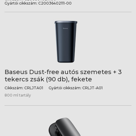
Gyártói cikkszám:
C20036402111-00
Baseus Dust-free autós szemetes + 3
tekercs zsák (90 db), fekete
Cikkszám:
CRLJTA01
Gyártói cikkszám:
CRLJT-A01
800 ml tartály