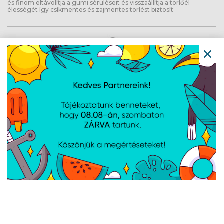
és finom eltávolítja a gumi sérüléseit és visszaállítja a törlőél
élességét így csíkmentes és zajmentes törlést biztosít
Baseus Rain Wing autós ablaktörlő
javító, szürke
Cikkszám:
CRXFQ0A
Gyártói cikkszám:
CRXFQ-0A
A Baseus Rain Wing kézi szerszám gyorsan, kb. 30 másodperc alatt
felújítja az elkopott ablaktörlőket, eltávolítva a gumisérüléseket és
visszaállítva az éles törlőélt. Kétoldalú csiszolófelülettel (durva és
finom) rendelkezik.