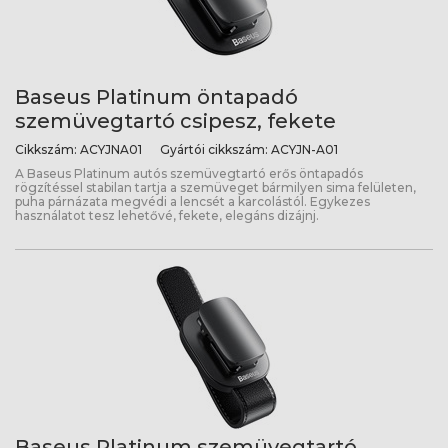
Baseus Platinum öntapadó
szemüvegtartó csipesz, fekete
Cikkszám:
ACYJNA01
Gyártói cikkszám:
ACYJN-A01
A Baseus Platinum autós szemüvegtartó erős öntapadós
rögzítéssel stabilan tartja a szemüveget bármilyen sima felületen,
puha párnázata megvédi a lencsét a karcolástól. Egykezes
használatot tesz lehetővé, fekete, elegáns dizájnj.
Baseus Platinum szemüvegtartó