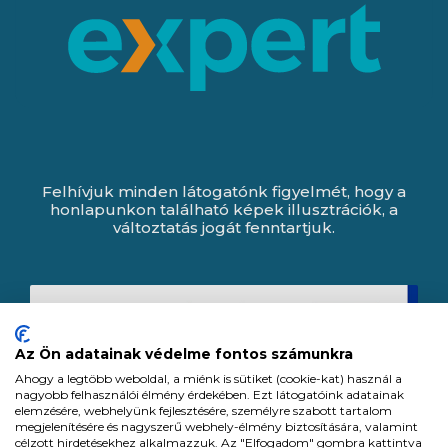
Felhívjuk minden látogatónk figyelmét, hogy a
honlapunkon található képek illusztrációk, a
változtatás jogát fenntartjuk.
Az Ön adatainak védelme fontos számunkra
Ahogy a legtöbb weboldal, a miénk is sütiket (cookie-kat) használ a
nagyobb felhasználói élmény érdekében. Ezt látogatóink adatainak
elemzésére, webhelyünk fejlesztésére, személyre szabott tartalom
megjelenítésére és nagyszerű webhely-élmény biztosítására, valamint
célzott hirdetésekhez alkalmazzuk. Az "Elfogadom" gombra kattintva