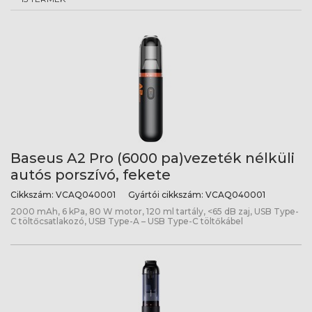
Baseus A2 Pro (6000 pa)vezeték nélküli
autós porszívó, fekete
Cikkszám:
VCAQ040001
Gyártói cikkszám:
VCAQ040001
2000 mAh, 6 kPa, 80 W motor, 120 ml tartály, <65 dB zaj, USB Type-
C töltőcsatlakozó, USB Type-A – USB Type-C töltőkábel