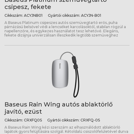
csipesz, fekete
Cikkszám:
ACYJNB01
Gyártói cikkszám:
ACYJN-B01
A Baseus Platinum csipeszes autós szemüvegtartó erős, puha
párnázású belsővel védi a lencséket karcolásoktól, stabilan rögzül a
napellenzőre, és egykezes használatot tesz lehetővé. Elegáns,
fekete dizájnja univerzálisan illeszkedik legtöbb szemüveghez
Baseus Rain Wing autós ablaktörlő
javító, ezüst
Cikkszám:
CRXFQ0S
Gyártói cikkszám:
CRXFQ-0S
A Baseus Rain Wing kézi szerszám az elhasználódott ablaktörlő
lapátok gyors felújítására szolgál. Kétoldalú csiszolófelületével durva