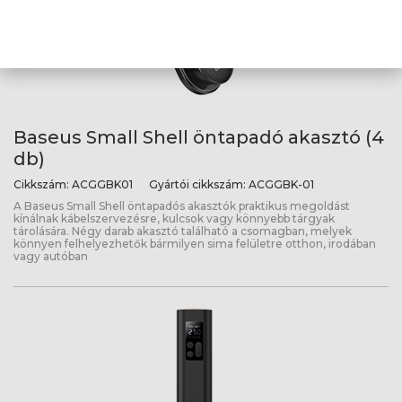
Baseus Small Shell öntapadó akasztó (4
db)
Cikkszám:
ACGGBK01
Gyártói cikkszám:
ACGGBK-01
A Baseus Small Shell öntapadós akasztók praktikus megoldást
kínálnak kábelszervezésre, kulcsok vagy könnyebb tárgyak
tárolására. Négy darab akasztó található a csomagban, melyek
könnyen felhelyezhetők bármilyen sima felületre otthon, irodában
vagy autóban