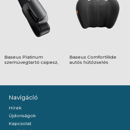
Baseus Platinum
Baseus ComfortRide
szemüvegtartó csipesz,
autós hűtőzselés
fekete
derékpárna, fekete
Navigáció
Hírek
Újdonságok
Kapcsolat