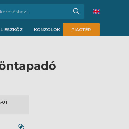
L ESZKÖZ
KONZOLOK
PIACTÉR
 öntapadó
-01