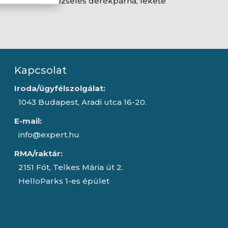
hűtőzselés derékpárna, fekete
Kapcsolat
Iroda/ügyfélszolgálat:
1043 Budapest, Aradi utca 16-20.
E-mail:
info@expert.hu
RMA/raktár:
2151 Fót, Telkes Mária út 2.
HelloParks 1-es épület