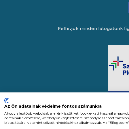
Felhívjuk minden látogatónk fig
Az Ön adatainak védelme fontos számunkra
Ahogy a legtöbb weboldal, a miénk is sütiket (cookie-kat) használ a nagyo
adatainak elemzésére, webhelyünk fejlesztésére, személyre szabott tartal
biztosítására, valamint célzott hirdetésekhez alkalmazzuk. Az "Elfogadom
Expert Zrt. © 1991 -
2026
.
Minden j