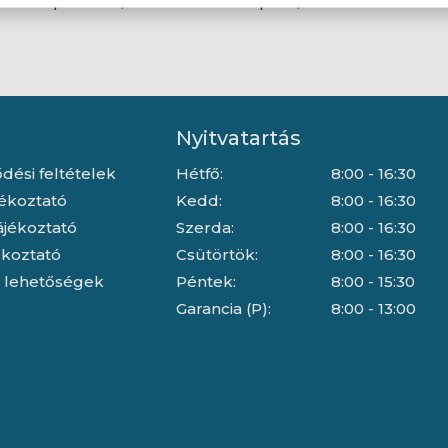
i autós porszívó, fekete
csipesz, fekete
Nyitvatartás
dési feltételek
Hétfő:
8:00 - 16:30
jékoztató
Kedd:
8:00 - 16:30
ájékoztató
Szerda:
8:00 - 16:30
jékoztató
Csütörtök:
8:00 - 16:30
i lehetőségek
Péntek:
8:00 - 15:30
Garancia (P):
8:00 - 13:00