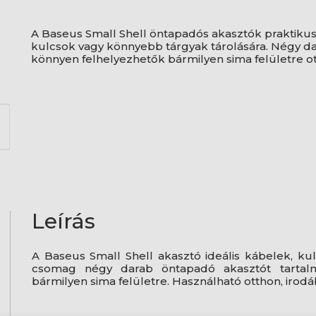
A Baseus Small Shell öntapadós akasztók praktiku
kulcsok vagy könnyebb tárgyak tárolására. Négy d
könnyen felhelyezhetők bármilyen sima felületre o
Leírás
A Baseus Small Shell akasztó ideális kábelek, k
csomag négy darab öntapadó akasztót tartalm
bármilyen sima felületre. Használható otthon, irodáb