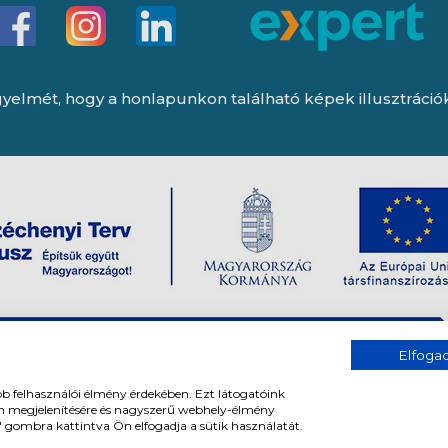
yelmét, hogy a honlapunkon található képek illusztrációk, 
Elfog
bb felhasználói élmény érdekében. Ezt látogatóink
om megjelenítésére és nagyszerű webhely-élmény
" gombra kattintva Ön elfogadja a sütik használatát.
og fenntartva. All rights reserved.
Tervezte és készítette:
Vision-Softwar