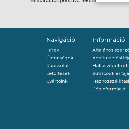
nélküli autós porszívó, fekete
nélkül
Navigáció
Információ
Hírek
Általános szerző
Újdonságok
Adatkezelési tá
Kapcsolat
Hallásvédelmi t
Letöltések
Süti (cookie) tá
Gyártóink
Házhozszállítás
Céginformáció