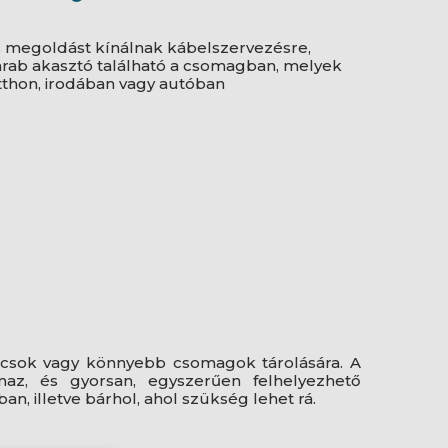
s megoldást kínálnak kábelszervezésre,
arab akasztó található a csomagban, melyek
tthon, irodában vagy autóban
ulcsok vagy könnyebb csomagok tárolására. A
az, és gyorsan, egyszerűen felhelyezhető
an, illetve bárhol, ahol szükség lehet rá.