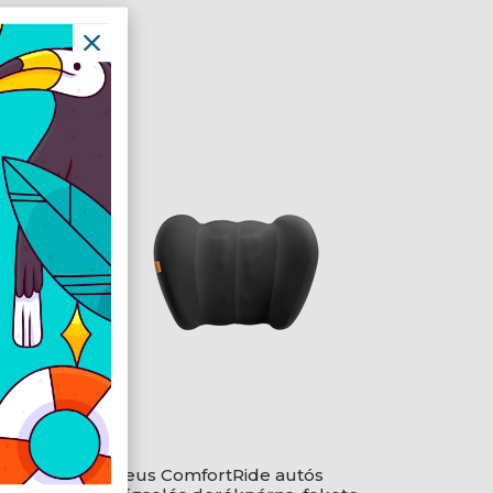
gtartó
Baseus ComfortRide autós