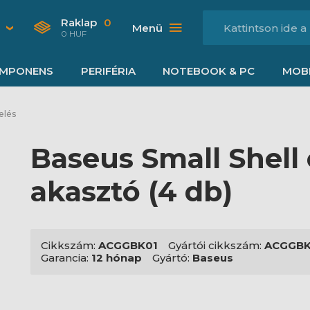
Raklap
0
Menü
0 HUF
MPONENS
PERIFÉRIA
NOTEBOOK & PC
MOBI
elés
Baseus Small Shell
akasztó (4 db)
Cikkszám:
ACGGBK01
Gyártói cikkszám:
ACGGBK
Garancia:
12 hónap
Gyártó:
Baseus