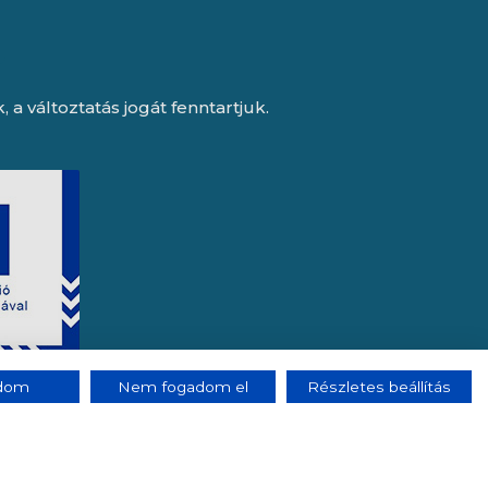
a változtatás jogát fenntartjuk.
adom
Nem fogadom el
Részletes beállítás
e, az Octopus 8 ERP forgalmazója.