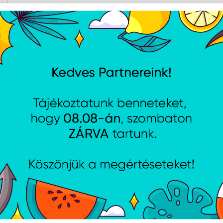
AJÁNLATUNKBÓL
 A2 Pro (6000 pa)vezeték
Baseus Platinum szemüve