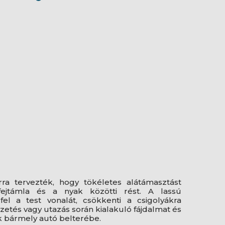
ra tervezték, hogy tökéletes alátámasztást
fejtámla és a nyak közötti rést. A lassú
el a test vonalát, csökkenti a csigolyákra
etés vagy utazás során kialakuló fájdalmat és
ik bármely autó belterébe.