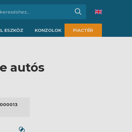
L ESZKÖZ
KONZOLOK
PIACTÉR
e autós
000013