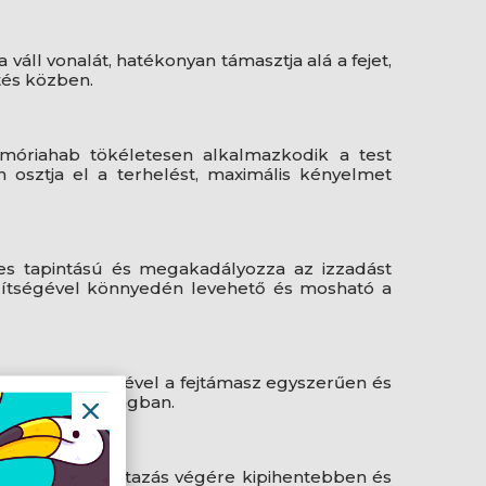
 váll vonalát, hatékonyan támasztja alá a fejet,
tés közben.
móriahab tökéletesen alkalmazkodik a test
 osztja el a terhelést, maximális kényelmet
es tapintású és megakadályozza az izzadást
egítségével könnyedén levehető és mosható a
os pánt segítségével a fejtámasz egyszerűen és
a kívánt magasságban.
ségét, így az utazás végére kipihentebben és