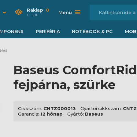
Raklap
0
Menü
0 HUF
MPONENS
PERIFÉRIA
NOTEBOOK & PC
MOBI
elés
Baseus ComfortRid
fejpárna, szürke
Cikkszám:
CNTZ000013
Gyártói cikkszám:
CNTZ
Garancia:
12 hónap
Gyártó:
Baseus