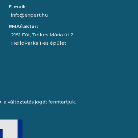
E-mail:
info@expert.hu
RMA/raktár:
2151 Fót, Telkes Mária út 2.
HelloParks 1-es épület
a változtatás jogát fenntartjuk.