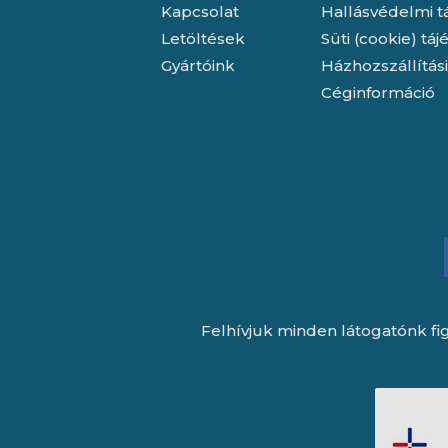
Kapcsolat
Hallásvédelmi t
Letöltések
Süti (cookie) tá
Gyártóink
Házhozszállítás
Céginformáció
Felhívjuk minden látogatónk fig