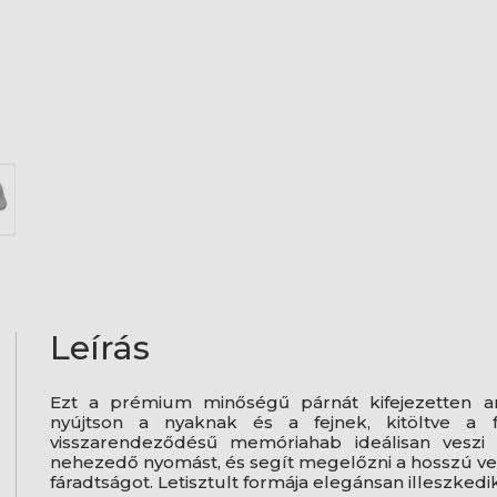
Leírás
Ezt a prémium minőségű párnát kifejezetten ar
nyújtson a nyaknak és a fejnek, kitöltve a 
visszarendeződésű memóriahab ideálisan veszi f
nehezedő nyomást, és segít megelőzni a hosszú vez
fáradtságot. Letisztult formája elegánsan illeszked