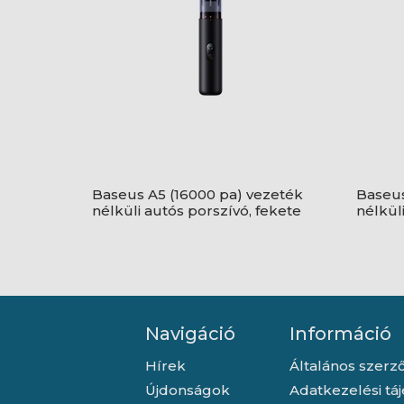
Baseus A5 (16000 pa) vezeték
Baseus
nélküli autós porszívó, fekete
nélkül
Navigáció
Információ
Hírek
Általános szerző
Újdonságok
Adatkezelési tá