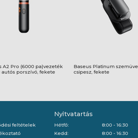
 A2 Pro (6000 pa)vezeték
Baseus Platinum szemüve
i autós porszívó, fekete
csipesz, fekete
Nyitvatartás
dési feltételek
Hétfő:
8:00 - 16:30
jékoztató
Kedd:
8:00 - 16:30