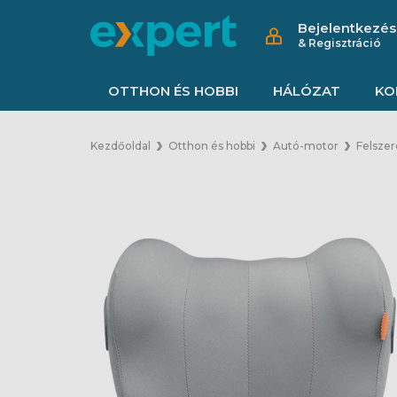
Bejelentkezés
& Regisztráció
OTTHON ÉS HOBBI
HÁLÓZAT
KO
Kezdőoldal
Otthon és hobbi
Autó-motor
Felszer