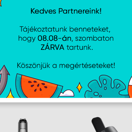
frissebben érkezhet meg.
Műszaki adatok
Anyag
memóriahab töltet
poliészter huzat
Állítható pánt
Méret: 273×200×113 mm
Tömeg: 330 g
AJÁNLATUNKBÓL