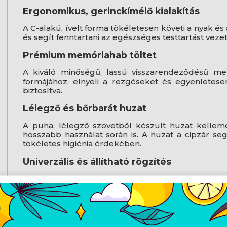
Ergonomikus, gerinckímélő kialakítás
A C-alakú, ívelt forma tökéletesen követi a nyak és a
és segít fenntartani az egészséges testtartást veze
Prémium memóriahab töltet
A kiváló minőségű, lassú visszarendeződésű me
formájához, elnyeli a rezgéseket és egyenletesen
biztosítva.
Lélegző és bőrbarát huzat
A puha, lélegző szövetből készült huzat kellem
hosszabb használat során is. A huzat a cipzár s
tökéletes higiénia érdekében.
Univerzális és állítható rögzítés
A hátoldalán található, állítható hosszúságú, csat
stabilan rögzíthető a legtöbb autó fejtámlájához, 
Fáradtság csökkentése hosszú utakon
Hatékonyan csökkenti a nyak- és vállizmok feszült