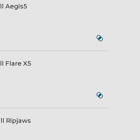
l Aegis5
l Flare X5
l Ripjaws