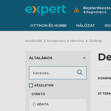
Bejelentkezés
& Regisztráció
OTTHON ÉS HOBBI
HÁLÓZAT
KO
Kezdőoldal
Komponens
Memória
Desktop
De
ÁLTALÁNOS
KÉSZLETEN
57 TER
GYÁRTÓ
ADATA