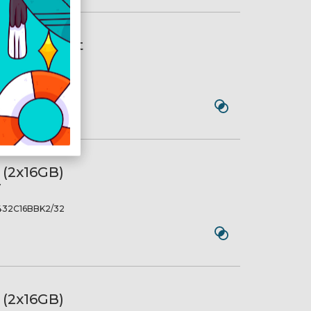
 FURY Beast
C16BB1/16
(2x16GB)
V
432C16BBK2/32
(2x16GB)