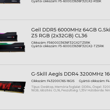
Gyártói cikkszám:
F5-6000J3636F32GX2-RS5K
Geil DDR5 6000MHz 64GB G.Skil
Z5 RGB (2x32GB) CL36
Cikkszám:
F56000J3636F32GX2TZ5RK
Gyártói cikkszám:
F5-6000J3636F32GX2-TZ5RK
G-Skill Aegis DDR4 3200MHz 1
Cikkszám:
F43200C16S-16GIS
Gyártói cikkszám:
F4
Típus: Desktop, Memória foglalat: DDR4, Órajel: 320
16GB, Időzítés: CL16, Feszültség: 1,35V Hűtőborda: Ni