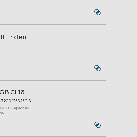
l Trident
6GB CL16
-3200C16S-16GIS
0MHz, Kapacitás:
ncs