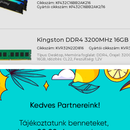
Cikkszám:
KF432C16BB2AK216
Gyártói cikkszám:
KF432C16BB2AK2/16
Kingston DDR4 3200MHz 16GB 
Cikkszám:
KVR32N22D816
Gyártói cikkszám:
KVR3
Típus: Desktop, Memória foglalat: DDR4, Órajel: 320
16GB, Időzítés: CL22, Feszültség: 1,2V
Kingston DDR4 3200MHz 16GB 
Cikkszám:
KVR32N22S816
Gyártói cikkszám:
KVR3
Típus: Desktop, Memória foglalat: DDR4, Órajel: 320
16GB, Időzítés: CL22, Feszültség: 1,2V