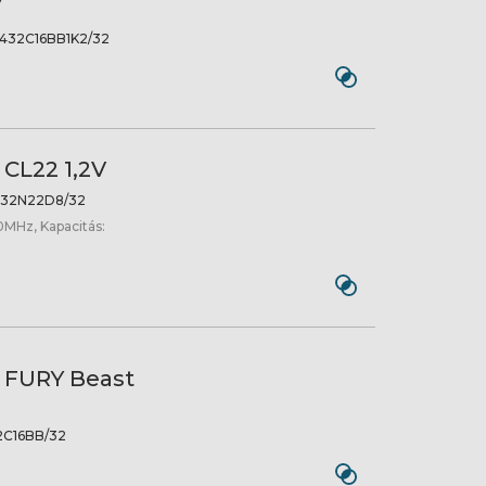
V
432C16BB1K2/32
CL22 1,2V
32N22D8/32
0MHz, Kapacitás:
 FURY Beast
C16BB/32