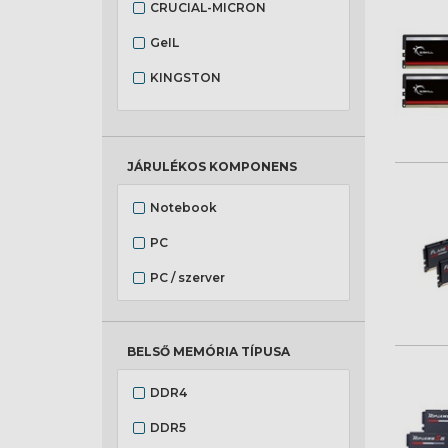
CRUCIAL-MICRON
GeIL
KINGSTON
Mushkin
JÁRULÉKOS KOMPONENS
Notebook
PC
PC / szerver
BELSŐ MEMÓRIA TÍPUSA
DDR4
DDR5