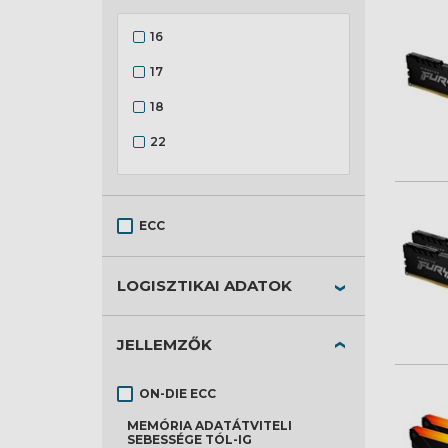
16
17
18
22
30
32
ECC
36
40
LOGISZTIKAI ADATOK
42
JELLEMZŐK
46
48
ON-DIE ECC
MEMÓRIA ADATÁTVITELI
SEBESSÉGE
TÓL-IG