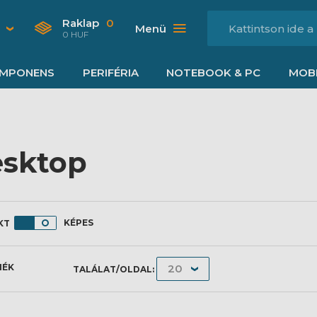
Raklap
0
Menü
0 HUF
MPONENS
PERIFÉRIA
NOTEBOOK & PC
MOBI
sktop
KÉPES
MÉK
TALÁLAT/OLDAL: