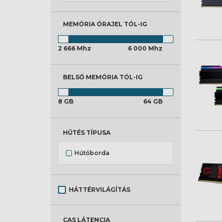
MEMÓRIA ÓRAJEL
TÓL-IG
2 666 Mhz
6 000 Mhz
BELSŐ MEMÓRIA
TÓL-IG
8 GB
64 GB
HŰTÉS TÍPUSA
Hűtőborda
HÁTTÉRVILÁGÍTÁS
CAS LÁTENCIA