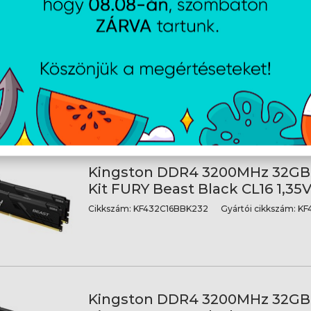
Kingston DDR4 3200MHz 16GB
Black CL16 1,2V
Cikkszám:
KF432C16BB116
Gyártói cikkszám:
KF432
Kingston DDR4 3200MHz 32GB 
Kit FURY Beast Black CL16 1,35
Cikkszám:
KF432C16BBK232
Gyártói cikkszám:
KF
Kingston DDR4 3200MHz 32GB 