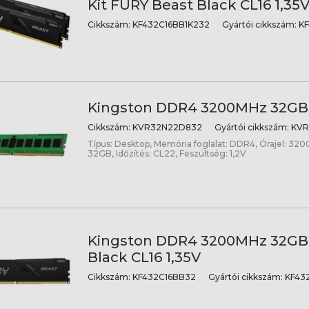
Kit FURY Beast Black CL16 1,35
Cikkszám:
KF432C16BB1K232
Gyártói cikkszám:
KF
Kingston DDR4 3200MHz 32GB 
Cikkszám:
KVR32N22D832
Gyártói cikkszám:
KVR
Típus: Desktop, Memória foglalat: DDR4, Órajel: 320
32GB, Időzítés: CL22, Feszültség: 1,2V
Kingston DDR4 3200MHz 32GB
Black CL16 1,35V
Cikkszám:
KF432C16BB32
Gyártói cikkszám:
KF432