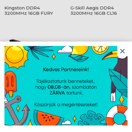
Kingston DDR4
G-Skill Aegis DDR4
3200MHz 16GB FURY
3200MHz 16GB CL16
Beast Black CL16 1,2V
Kingston DDR5
Geil DDR5 6000MHz
5600MHz 16GB FURY
64GB G.Skill Ripjaws S5
Beast Black CL40 1,2V
(2x32GB) CL32