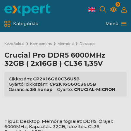
0
Kategóriák
Menü
Kezdőoldal
Komponens
Memória
Desktop
Crucial Pro DDR5 6000MHz
32GB ( 2x16GB ) CL36 1,35V
Cikkszám:
CP2K16G60C36U5B
Gyártói cikkszám:
CP2K16G60C36U5B
Garancia:
36 hónap
Gyártó:
CRUCIAL-MICRON
Típus: Desktop, Memória foglalat: DDR5, Órajel:
6000MHz, Kapacitás: 32GB, Időzítés: CL36,