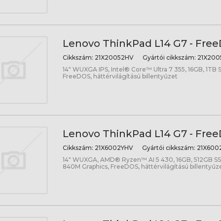
Lenovo ThinkPad L14 G7 - Free
Cikkszám:
21X20052HV
Gyártói cikkszám:
21X200
14" WUXGA IPS, Intel® Core™ Ultra 7 355, 16GB, 1TB S
FreeDOS, háttérvilágítású billentyűzet
Lenovo ThinkPad L14 G7 - Free
Cikkszám:
21X6002YHV
Gyártói cikkszám:
21X600
14" WUXGA, AMD® Ryzen™ AI 5 430, 16GB, 512GB 
840M Graphics, FreeDOS, háttérvilágítású billentyűz