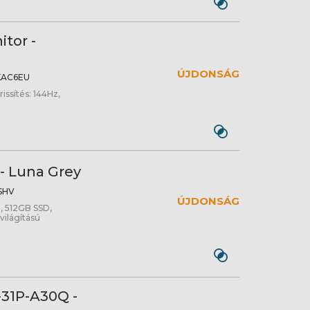
tor -
ÚJDONSÁG
AC6EU
issítés: 144Hz,
- Luna Grey
SHV
ÚJDONSÁG
B, 512GB SSD,
ilágítású
0-31P-A30Q -