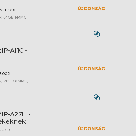
ÚJDONSÁG
MEE.001
4x, 64GB eMMC,
21P-A11C -
ÚJDONSÁG
E.002
, 128GB eMMC,
-21P-A27H -
rekeknek
ÚJDONSÁG
EE.001