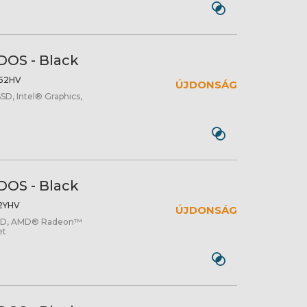
DOS - Black
52HV
ÚJDONSÁG
SD, Intel® Graphics,
DOS - Black
2YHV
ÚJDONSÁG
SSD, AMD® Radeon™
et