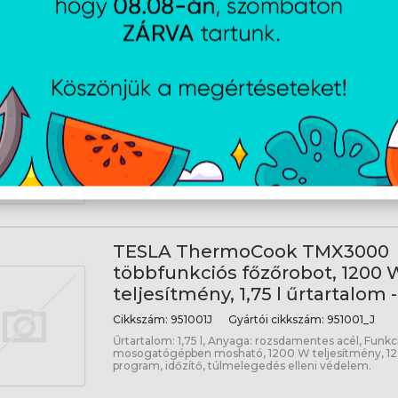
Lenovo Thinkpad X13 G7 - Win
Professional - Black
Cikkszám:
21YH003NHV
Gyártói cikkszám:
21YH0
13,3" WUXGA, Intel® Core™ Ultra 5 325, 16GB, 512GB 
Graphics, Windows® 11 Professional, háttérvilágítású 
TESLA ThermoCook TMX3000
többfunkciós főzőrobot, 1200 
teljesítmény, 1,75 l űrtartalom -
Cikkszám:
951001J
Gyártói cikkszám:
951001_J
Űrtartalom: 1,75 l, Anyaga: rozsdamentes acél, Funkc
mosogatógépben mosható, 1200 W teljesítmény, 12 
program, időzítő, túlmelegedés elleni védelem.