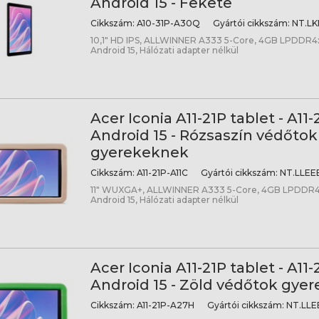
Android 15 - Fekete
Cikkszám:
A10-31P-A30Q
Gyártói cikkszám:
NT.LK
10,1" HD IPS, ALLWINNER A333 5-Core, 4GB LPDDR
Android 15, Hálózati adapter nélkül
Acer Iconia A11-21P tablet - A11-
Android 15 - Rózsaszín védőtok
gyerekeknek
Cikkszám:
A11-21P-A11C
Gyártói cikkszám:
NT.LLEE
11" WUXGA+, ALLWINNER A333 5-Core, 4GB LPDDR4
Android 15, Hálózati adapter nélkül
Acer Iconia A11-21P tablet - A11
Android 15 - Zöld védőtok gye
Cikkszám:
A11-21P-A27H
Gyártói cikkszám:
NT.LLE