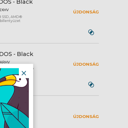
DOS - Black
2XHV
ÚJDONSÁG
GB SSD, AMD®
billentyűzet
DOS - Black
0ARHV
ÚJDONSÁG
SSD, AMD® Radeon™
et
DOS - Black
8FHV
ÚJDONSÁG
, Intel Graphics,