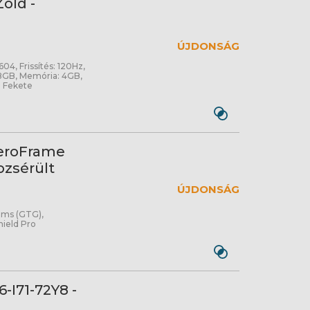
öld -
ÚJDONSÁG
604, Frissítés: 120Hz,
28GB, Memória: 4GB,
: Fekete
ZeroFrame
ozsérült
ÚJDONSÁG
 ms (GTG),
ield Pro
-I71-72Y8 -