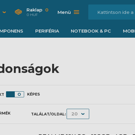
Raklap
0
Menü
0 HUF
MPONENS
PERIFÉRIA
NOTEBOOK & PC
MOBI
donságok
KÉPES
ERMÉK
TALÁLAT/OLDAL: