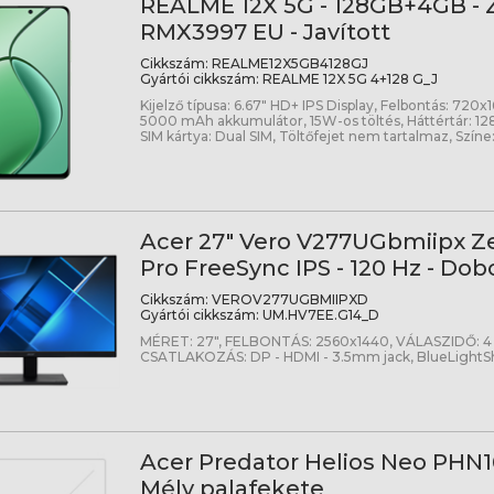
REALME 12X 5G - 128GB+4GB - Z
RMX3997 EU - Javított
Cikkszám:
REALME12X5GB4128GJ
Gyártói cikkszám:
REALME 12X 5G 4+128 G_J
Kijelző típusa: 6.67" HD+ IPS Display, Felbontás: 720x1
5000 mAh akkumulátor, 15W-os töltés, Háttértár: 1
SIM kártya: Dual SIM, Töltőfejet nem tartalmaz, Színe
Acer 27" Vero V277UGbmiipx 
Pro FreeSync IPS - 120 Hz - Dob
Cikkszám:
VEROV277UGBMIIPXD
Gyártói cikkszám:
UM.HV7EE.G14_D
MÉRET: 27", FELBONTÁS: 2560x1440, VÁLASZIDŐ: 4
CSATLAKOZÁS: DP - HDMI - 3.5mm jack, BlueLightSh
Acer Predator Helios Neo PHN16
Mély palafekete