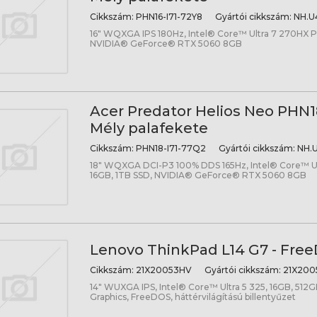
Cikkszám:
PHN16-I71-72Y8
Gyártói cikkszám:
NH.U
16" WQXGA IPS 180Hz, Intel® Core™ Ultra 7 270HX Pl
NVIDIA® GeForce® RTX 5060 8GB
Acer Predator Helios Neo PHN18
Mély palafekete
Cikkszám:
PHN18-I71-77Q2
Gyártói cikkszám:
NH.U
18" WQXGA DCI-P3 100% DDS 165Hz, Intel® Core™ Ul
16GB, 1TB SSD, NVIDIA® GeForce® RTX 5060 8GB
Lenovo ThinkPad L14 G7 - Free
Cikkszám:
21X20053HV
Gyártói cikkszám:
21X200
14" WUXGA IPS, Intel® Core™ Ultra 5 325, 16GB, 512G
Graphics, FreeDOS, háttérvilágítású billentyűzet