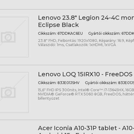
Lenovo 23.8" Legion 24-4C moni
Eclipse Black
Cikkszám:
67DDKAC6EU
Gyártói cikkszám:
67DDK
23.8" FHD, Felbontás: 1920x1080, Képarány: 16:9, Képfr
Válaszidő: 1ms, Csatlakozók: 1xHDMI, 1xVGA
Lenovo LOQ 15IRX10 - FreeDOS 
Cikkszám:
83JE01JSHV
Gyártói cikkszám:
83JE01J
15,6" FHD IPS 300nits, Intel® Core™ i7-13645HX, 16G
NVIDIA® GeForce® RTX 5060 8GB, FreeDOS, háttérv
billentyűzet
Acer Iconia A10-31P tablet - A1