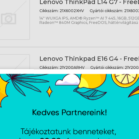
Lenovo ThinkPad L14 G7 - Free
Cikkszám:
21X6002XHV
Gyártói cikkszám:
21X600
14" WUXGA IPS, AMD® Ryzen™ AI 7 445, 16GB, 512
Radeon™ 840M Graphics, FreeDOS, háttérvilágítású 
Lenovo Thinkpad E16 G4 - Free
Cikkszám:
21Y200ARHV
Gyártói cikkszám:
21Y20
14" WUXGA, AMD® Ryzen™ AI 7 445, 16GB, 512GB 
840M Graphics, FreeDOS, háttérvilágítású billentyűz
Lenovo Thinkpad E16 G4 - Free
Cikkszám:
21Y6008FHV
Gyártói cikkszám:
21Y600
14" WUXGA, Intel® Core™ Ultra 5 325, 16GB, 512GB SSD
FreeDOS, háttévrilágítású billentyűzet