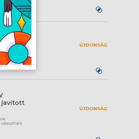
dows® 11
ÚJDONSÁG
03NHV
SSD, Intel®
billentyűzet
W
 javított
ÚJDONSÁG
iók:
választható