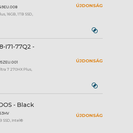
ÚJDONSÁG
49EU.008
us, 16GB, 1TB SSD,
-I71-77Q2 -
ÚJDONSÁG
5ZEU.001
tra 7 270HX Plus,
DOS - Black
53HV
ÚJDONSÁG
B SSD, Intel®