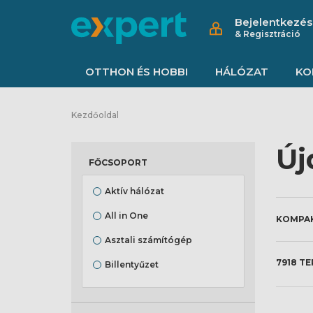
Bejelentkezés
& Regisztráció
OTTHON ÉS HOBBI
HÁLÓZAT
KO
Kezdőoldal
Új
FŐCSOPORT
Aktív hálózat
All in One
Asztali számítógép
7918 T
Billentyűzet
Digitális kijelző