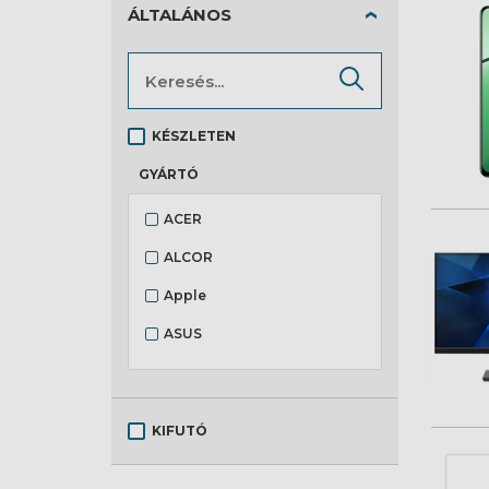
Egér
ÁLTALÁNOS
Egyéb
Fejhallgató és mikrofon
Hangszóró
KÉSZLETEN
Hálózati eszköz
GYÁRTÓ
Háztartás
ACER
Mobiltelefon
ALCOR
Monitor
Apple
Multimédia
ASUS
Notebook
AUDIO-TECHNICA
Notebook tartozék
AVAX
Okosóra
KIFUTÓ
DELL
Refurbished Termék
Gigapack