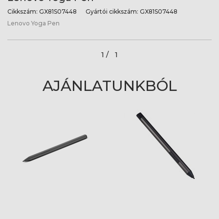
Cikkszám:
GX81S07448
Gyártói cikkszám:
GX81S07448
Lenovo Yoga Pen
1 /
1
AJÁNLATUNKBÓL