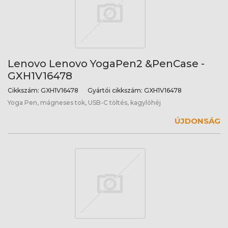
Lenovo Lenovo YogaPen2 &PenCase -
GXH1V16478
Cikkszám:
GXH1V16478
Gyártói cikkszám:
GXH1V16478
Yoga Pen, mágneses tok, USB-C töltés, kagylóhéj
ÚJDONSÁG