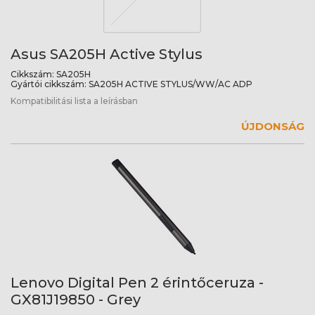
Asus SA205H Active Stylus
Cikkszám:
SA205H
Gyártói cikkszám:
SA205H ACTIVE STYLUS/WW/AC ADP
Kompatibilitási lista a leírásban
ÚJDONSÁG
Lenovo Digital Pen 2 érintőceruza -
GX81J19850 - Grey