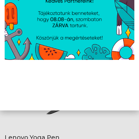
Lenovo USI Pen 2 Magnetic
Cikkszám:
GX81Q72385
Gyártói cikkszám:
GX81Q72385
Lenovo USI Pen 2 Magnetic
Lenovo Yoga Pen