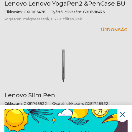
Lenovo Lenovo YogaPen2 &PenCase BU
Cikkszám:
GXH1V16476
Gyártói cikkszám:
GXH1V16476
Yoga Pen, mágneses tok, USB-C töltés, kék
ÚJDONSÁG
Lenovo Slim Pen
Cikkszám:
GX81P48932
Gyártói cikkszám:
GX81P48932
Lenovo Slim Pen