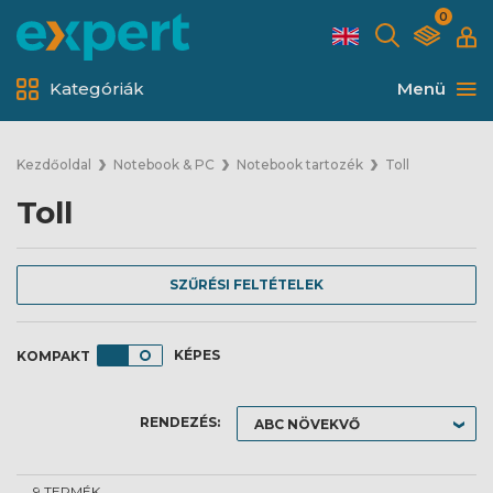
0
Kategóriák
Menü
Kezdőoldal
Notebook & PC
Notebook tartozék
Toll
Toll
SZŰRÉSI FELTÉTELEK
KÉPES
RENDEZÉS:
9 TERMÉK