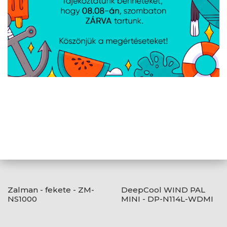
technikai hibákért felelősséget nem vállalunk.
AJÁNLATUNKBÓL
Zalman - fekete - ZM-
DeepCool WIND PAL
NS1000
MINI - DP-N114L-WDMI