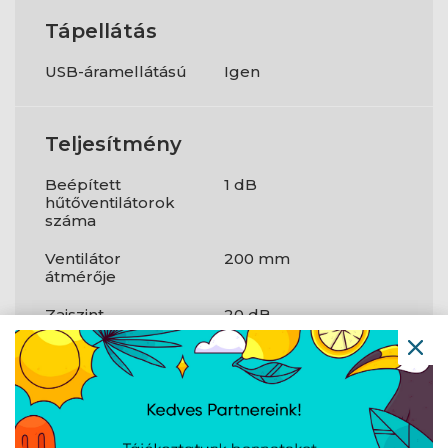
Tápellátás
USB-áramellátású
Igen
Teljesítmény
Beépített
1 dB
hűtőventilátorok
száma
Ventilátor
200 mm
átmérője
Zajszint
20 dB
Max. kompatibilis
17 "
képernyőméret
A weboldalon esetlegesen előforduló elektronikus feltöltési,