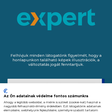
Felhívjuk minden látogatónk figyelmét, hogy a
honlapunkon található képek illusztrációk, a
változtatás jogát fenntartjuk.
Az Ön adatainak védelme fontos számunkra
Ahogy a legtöbb weboldal, a miénk is sütiket (cookie-kat) használ a
nagyobb felhasználói élmény érdekében. Ezt látogatóink adatainak
elemzésére, webhelyünk fejlesztésére, személyre szabott tartalom