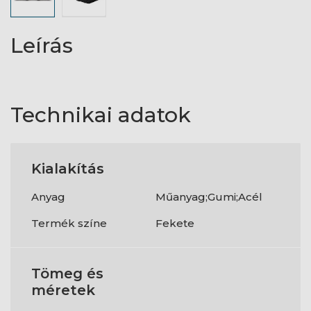
Leírás
Technikai adatok
Kialakítás
Anyag
Műanyag;Gumi;Acél
Termék színe
Fekete
Tömeg és
méretek