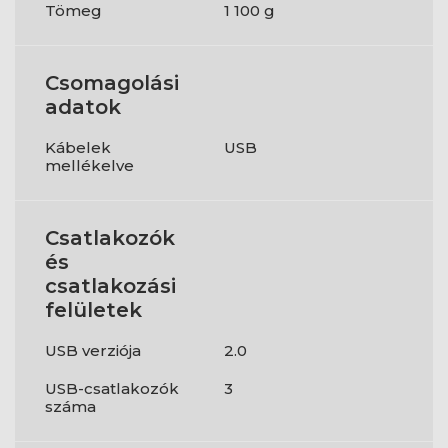
Tömeg
1 100 g
Csomagolási
adatok
Kábelek
USB
mellékelve
Csatlakozók
és
csatlakozási
felületek
USB verziója
2.0
USB-csatlakozók
3
száma