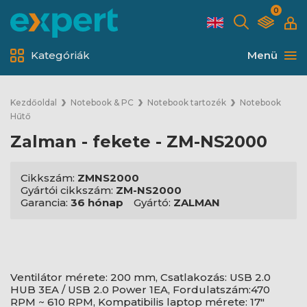
0
Kategóriák
Menü
Kezdőoldal
Notebook & PC
Notebook tartozék
Notebook
Hűtő
Zalman - fekete - ZM-NS2000
Cikkszám:
ZMNS2000
Gyártói cikkszám:
ZM-NS2000
Garancia:
36 hónap
Gyártó:
ZALMAN
Ventilátor mérete: 200 mm, Csatlakozás: USB 2.0
HUB 3EA / USB 2.0 Power 1EA, Fordulatszám:470
RPM ~ 610 RPM, Kompatibilis laptop mérete: 17"